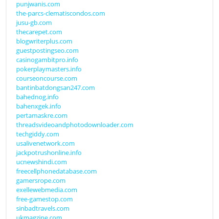
punjwanis.com
the-parcs-clematiscondos.com
jusu-gb.com
thecarepet.com
blogwriterplus.com
guestpostingseo.com
casinogambitpro.info
pokerplaymasters.info
courseoncourse.com
bantinbatdongsan247.com
bahednog.info
bahenxgek.info
pertamaskre.com
threadsvideoandphotodownloader.com
techgiddy.com
usalivenetwork.com
jackpotrushonline.info
ucnewshindi.com
freecellphonedatabase.com
gamersrope.com
exellewebmedia.com
free-gamestop.com
sinbadtravels.com
ukmagzine.com