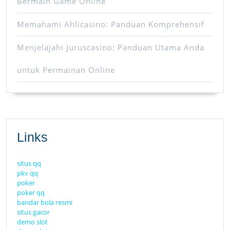
Bermain Game Online
Memahami Ahlicasino: Panduan Komprehensif
Menjelajahi Juruscasino: Panduan Utama Anda
untuk Permainan Online
Links
situs qq
pkv qq
poker
poker qq
bandar bola resmi
situs gacor
demo slot