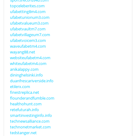
sportsrecords4u.com
topceleberites.com
ufabetting8m4.com
ufabetunionum3.com
ufabetvalueum3.com
ufabetvaultm7.com
ufabetvillageum7.com
ufabetvoicem3.com
waveufabetm4.com
wayang88.net
websiteufabetm4.com
whiteufabetm4.com
anikalappy.com
dininghelsinki.info
duanfrescariverside.info
etilerx.com
finestreplica.net
flounderandfumble.com
healthohunt.com
retefuturah.info
smartinvestinginfo.info
technewsalliance.com
technonetmarket.com
tedstanger.net