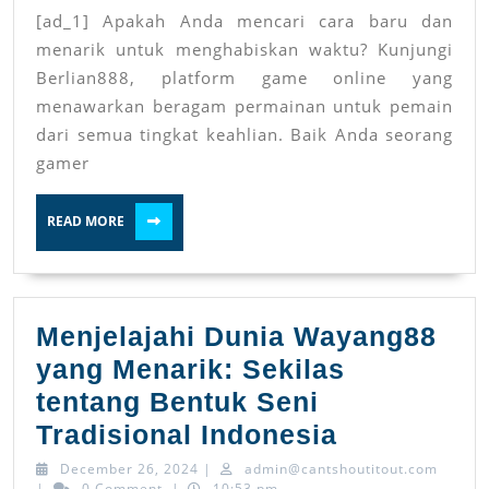
[ad_1] Apakah Anda mencari cara baru dan
yang
menarik untuk menghabiskan waktu? Kunjungi
Seru
Berlian888, platform game online yang
bersama
menawarkan beragam permainan untuk pemain
Berlian888
dari semua tingkat keahlian. Baik Anda seorang
gamer
READ
READ MORE
MORE
Menjelajahi Dunia Wayang88
yang Menarik: Sekilas
tentang Bentuk Seni
Menjelajah
Tradisional Indonesia
Dunia
December
admin@
December 26, 2024
|
admin@cantshoutitout.com
26,
|
0 Comment
|
10:53 pm