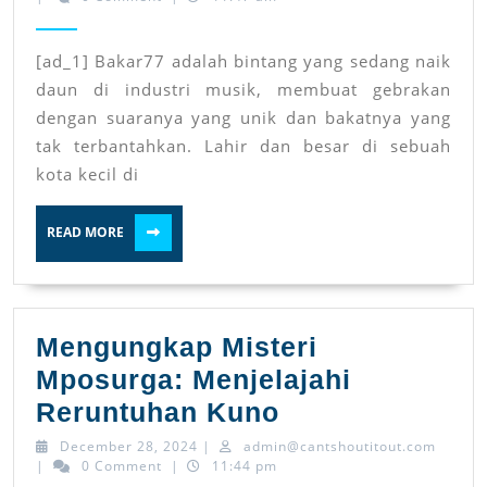
Bintang
2024
Baru
[ad_1] Bakar77 adalah bintang yang sedang naik
di
daun di industri musik, membuat gebrakan
Industri
dengan suaranya yang unik dan bakatnya yang
Musik
tak terbantahkan. Lahir dan besar di sebuah
kota kecil di
READ
READ MORE
MORE
Mengungkap Misteri
Mposurga: Menjelajahi
Mengungkap
Reruntuhan Kuno
Misteri
December
admin@
December 28, 2024
|
admin@cantshoutitout.com
28,
|
0 Comment
|
11:44 pm
Mposurga:
2024