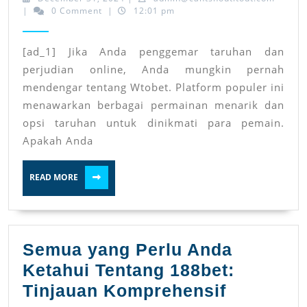
31,
|
0 Comment
|
12:01 pm
Wtobet
2024
yang
[ad_1] Jika Anda penggemar taruhan dan
Menyenangk
perjudian online, Anda mungkin pernah
Yang
mendengar tentang Wtobet. Platform populer ini
Perlu
menawarkan berbagai permainan menarik dan
Anda
opsi taruhan untuk dinikmati para pemain.
Ketahui
Apakah Anda
READ
READ MORE
MORE
Semua yang Perlu Anda
Ketahui Tentang 188bet:
Semua
Tinjauan Komprehensif