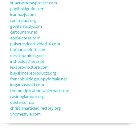
superwindowproject.com
papibakigrafo.com
icanhazjs.com
canimpact.org
goviralstudy.com
cartourism.net
apple-cores.com
pulserasdeactividad10.com
barbaracarlotti.com
desktopmining.net
inthebleachers.net
lexapro-rx-store.com
buyskincareproducts.org
frenchbulldogpuppyforsale.net
kogamasquid.com
themultiplicationtablechart.com
casinoglamour.org
dextercoin.io
christianarticledirectory.org
5homestyle.com