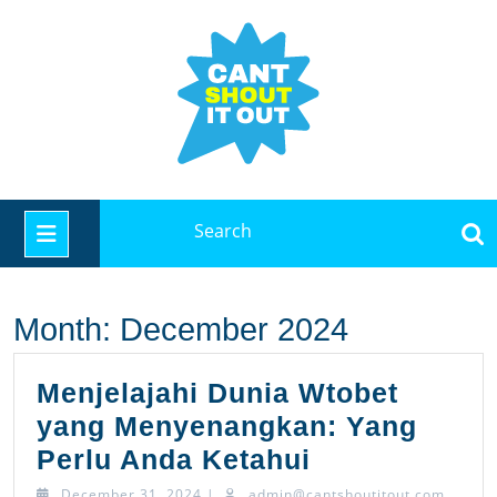
Skip
to
content
Search
Open
for:
Button
Month:
December 2024
Menjelajahi Dunia Wtobet
yang Menyenangkan: Yang
Menjelajahi
Perlu Anda Ketahui
Dunia
December
admin@
December 31, 2024
|
admin@cantshoutitout.com