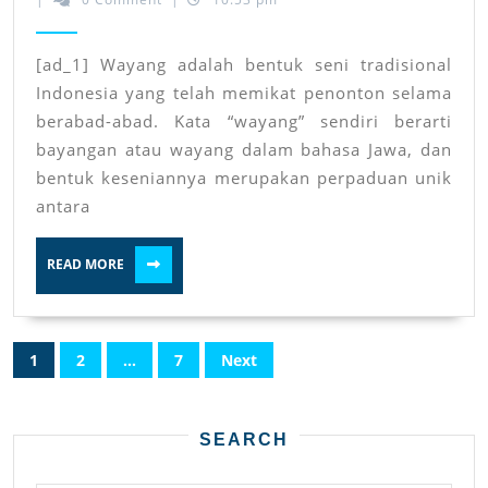
Wayang88
2024
yang
[ad_1] Wayang adalah bentuk seni tradisional
Menarik:
Indonesia yang telah memikat penonton selama
Sekilas
berabad-abad. Kata “wayang” sendiri berarti
tentang
bayangan atau wayang dalam bahasa Jawa, dan
Bentuk
bentuk keseniannya merupakan perpaduan unik
Seni
antara
Tradisiona
READ
READ MORE
Indonesia
MORE
Posts
1
2
…
7
Next
pagination
SEARCH