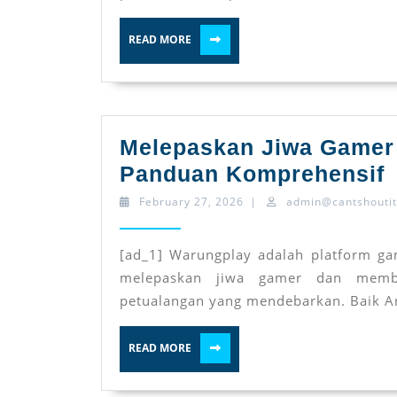
READ
READ MORE
MORE
Melepaskan Jiwa Gamer
Panduan Komprehensif
J
February
February 27, 2026
|
admin@cantshouti
27,
2026
[ad_1] Warungplay adalah platform g
melepaskan jiwa gamer dan memb
petualangan yang mendebarkan. Baik A
W
READ
READ MORE
K
MORE