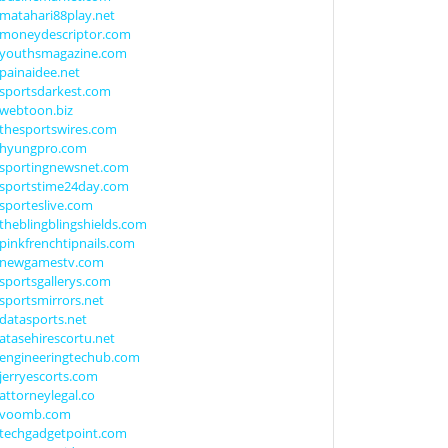
matahari88play.net
moneydescriptor.com
youthsmagazine.com
painaidee.net
sportsdarkest.com
webtoon.biz
thesportswires.com
hyungpro.com
sportingnewsnet.com
sportstime24day.com
sporteslive.com
theblingblingshields.com
pinkfrenchtipnails.com
newgamestv.com
sportsgallerys.com
sportsmirrors.net
datasports.net
atasehirescortu.net
engineeringtechub.com
jerryescorts.com
attorneylegal.co
voomb.com
techgadgetpoint.com