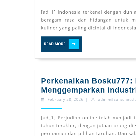
Utama
2026
bagi
[ad_1] Indonesia terkenal dengan dun
Pencinta
beragam rasa dan hidangan untuk m
kuliner yang paling dicintai di Indonesi
Makanan
Nyaman
READ
READ MORE
MORE
Perkenalkan Bosku777: 
Menggemparkan Industr
February
February 28, 2026
|
admin@cantshouti
28,
2026
[ad_1] Perjudian online telah menjadi
tahun terakhir, dengan jutaan orang d
permainan dan pilihan taruhan. Dan sal