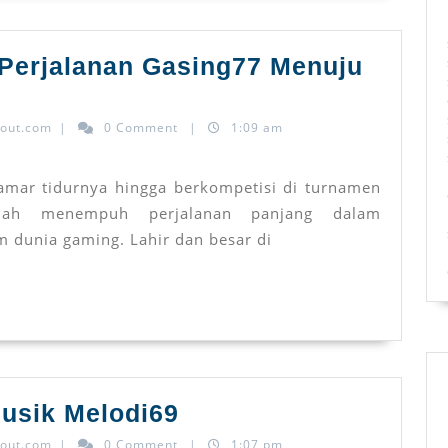
 Perjalanan Gasing77 Menuju
i
tir
admin@cantshoutitout.com
tout.com
|
0 Comment
|
1:09 am
gga
:
kamar tidurnya hingga berkompetisi di turnamen
jalanan
telah menempuh perjalanan panjang dalam
 dunia gaming. Lahir dan besar di
ing77
uju
uksesan
ing
Menjelajahi
Musik Melodi69
Gaya
admin@cantshoutitout.com
tout.com
|
0 Comment
|
1:07 pm