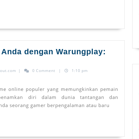
Menggemparkan
Industri
 Anda dengan Warungplay:
Melepaskan
iwa
admin@cantshoutitout.com
tout.com
|
0 Comment
|
1:10 pm
Gamer
Anda
ame online populer yang memungkinkan pemain
dengan
enamkan diri dalam dunia tantangan dan
nda seorang gamer berpengalaman atau baru
arungplay:
Panduan
omprehensif