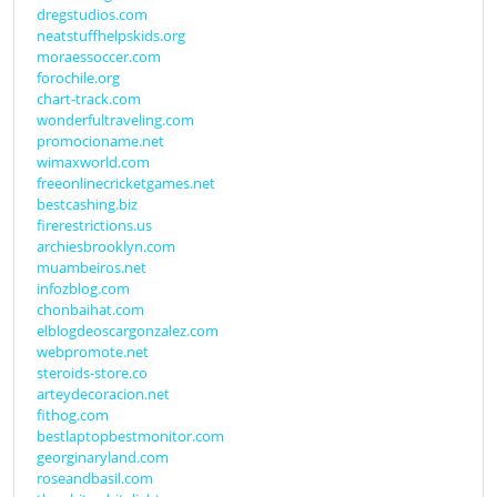
dregstudios.com
neatstuffhelpskids.org
moraessoccer.com
forochile.org
chart-track.com
wonderfultraveling.com
promocioname.net
wimaxworld.com
freeonlinecricketgames.net
bestcashing.biz
firerestrictions.us
archiesbrooklyn.com
muambeiros.net
infozblog.com
chonbaihat.com
elblogdeoscargonzalez.com
webpromote.net
steroids-store.co
arteydecoracion.net
fithog.com
bestlaptopbestmonitor.com
georginaryland.com
roseandbasil.com