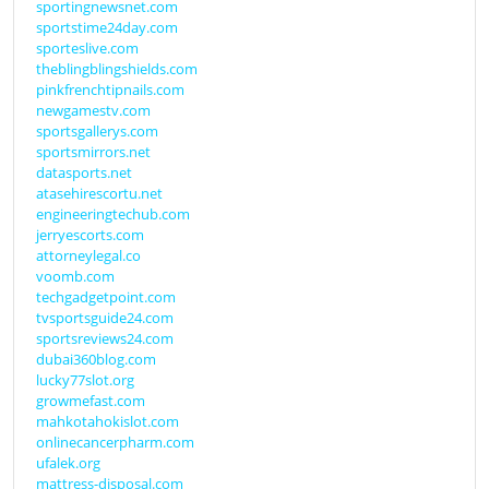
sportingnewsnet.com
sportstime24day.com
sporteslive.com
theblingblingshields.com
pinkfrenchtipnails.com
newgamestv.com
sportsgallerys.com
sportsmirrors.net
datasports.net
atasehirescortu.net
engineeringtechub.com
jerryescorts.com
attorneylegal.co
voomb.com
techgadgetpoint.com
tvsportsguide24.com
sportsreviews24.com
dubai360blog.com
lucky77slot.org
growmefast.com
mahkotahokislot.com
onlinecancerpharm.com
ufalek.org
mattress-disposal.com