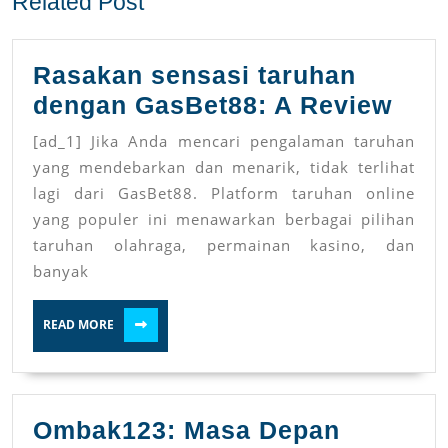
Related Post
Rasakan sensasi taruhan
Ras
dengan GasBet88: A Review
sens
[ad_1] Jika Anda mencari pengalaman taruhan
taru
yang mendebarkan dan menarik, tidak terlihat
den
lagi dari GasBet88. Platform taruhan online
yang populer ini menawarkan berbagai pilihan
Gas
taruhan olahraga, permainan kasino, dan
A
banyak
Rev
READ
READ MORE
MORE
Ombak123: Masa Depan