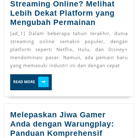
Streaming Online? Melihat
Lebih Dekat Platform yang
Ombak123
Mengubah Permainan
Masa
[ad_1] Dalam beberapa tahun terakhir, dunia
Depan
streaming online semakin populer, dengan
Streaming
platform seperti Netflix, Hulu, dan Disney+
mendominasi pasar. Namun, ada pemain baru
Online?
yang memasuki industri ini dan dengan cepat
Melihat
Lebih
READ
READ MORE
MORE
Dekat
Platform
yang
Mengubah
Melepaskan Jiwa Gamer
Permainan
Anda dengan Warungplay:
Melepas
Panduan Komprehensif