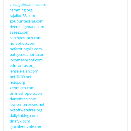
chicagoheadline.com
camming.org
rajalion88.com
goupuntacana.com
riversedgepark.com
zaseez.com
catchycrunch.com
nofaphub.com
nefertitingalls.com
patsyscreations.com
income4proof.com
educaritas.org
lensajelajah.com
betflik09.net
ncaq.org
xenmicro.com
onlineshopera.com
dartyfresh.com
lewisenterprises.net
pcsoftwarefree.org
dailylinking.com
dnafyx.com
giocolenuvole.com