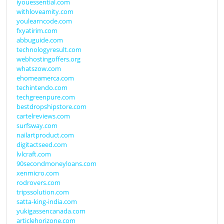
iyouessential.com
withloveamity.com
youlearncode.com
fxyatirim.com
abbuguide.com
technologyresult.com
webhostingoffers.org
whatszow.com
ehomeamerca.com
techintendo.com
techgreenpure.com
bestdropshipstore.com
cartelreviews.com
surfsway.com
nailartproduct.com
digitactseed.com
lvlcraft.com
90secondmoneyloans.com
xenmicro.com
rodrovers.com
tripssolution.com
satta-king-india.com
yukigassencanada.com
articlehorizone.com