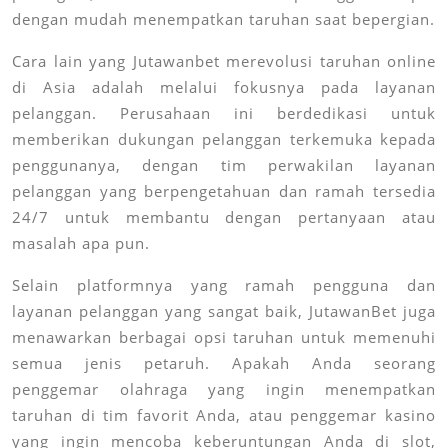
dengan mudah menempatkan taruhan saat bepergian.
Cara lain yang Jutawanbet merevolusi taruhan online
di Asia adalah melalui fokusnya pada layanan
pelanggan. Perusahaan ini berdedikasi untuk
memberikan dukungan pelanggan terkemuka kepada
penggunanya, dengan tim perwakilan layanan
pelanggan yang berpengetahuan dan ramah tersedia
24/7 untuk membantu dengan pertanyaan atau
masalah apa pun.
Selain platformnya yang ramah pengguna dan
layanan pelanggan yang sangat baik, JutawanBet juga
menawarkan berbagai opsi taruhan untuk memenuhi
semua jenis petaruh. Apakah Anda seorang
penggemar olahraga yang ingin menempatkan
taruhan di tim favorit Anda, atau penggemar kasino
yang ingin mencoba keberuntungan Anda di slot,