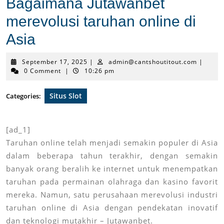
Bagaimana Jutawanbet
merevolusi taruhan online di
Asia
September
admin@c
September 17, 2025
|
admin@cantshoutitout.com
|
17,
0 Comment
|
10:26 pm
2025
Situs Slot
Categories:
[ad_1]
Taruhan online telah menjadi semakin populer di Asia
dalam beberapa tahun terakhir, dengan semakin
banyak orang beralih ke internet untuk menempatkan
taruhan pada permainan olahraga dan kasino favorit
mereka. Namun, satu perusahaan merevolusi industri
taruhan online di Asia dengan pendekatan inovatif
dan teknologi mutakhir – Jutawanbet.