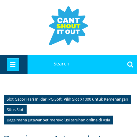
Skip
to
content
Search
Open
for:
Button
Slot Gacor Hari Ini dari PG Soft, Pilih Slot X1000 untuk Kemenangan
Situs Slot
Bagaimana Jutawanbet merevolusi taruhan online di Asia