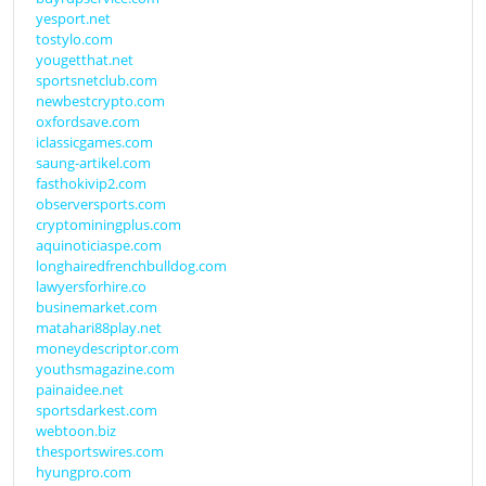
yesport.net
tostylo.com
yougetthat.net
sportsnetclub.com
newbestcrypto.com
oxfordsave.com
iclassicgames.com
saung-artikel.com
fasthokivip2.com
observersports.com
cryptominingplus.com
aquinoticiaspe.com
longhairedfrenchbulldog.com
lawyersforhire.co
businemarket.com
matahari88play.net
moneydescriptor.com
youthsmagazine.com
painaidee.net
sportsdarkest.com
webtoon.biz
thesportswires.com
hyungpro.com