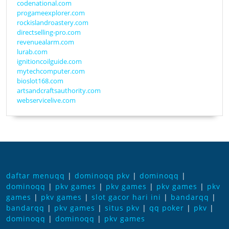
codenational.com
progameexplorer.com
rockislandroastery.com
directselling-pro.com
revenuealarm.com
lurab.com
ignitioncoilguide.com
mytechcomputer.com
bioslot168.com
artsandcraftsauthority.com
webservicelive.com
daftar menuqq
|
dominoqq pkv
|
dominoqq
|
dominoqq
|
pkv games
|
pkv games
|
pkv games
|
pkv
games
|
pkv games
|
slot gacor hari ini
|
bandarqq
|
bandarqq
|
pkv games
|
situs pkv
|
qq poker
|
pkv
|
dominoqq
|
dominoqq
|
pkv games