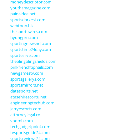
moneydescriptor.com
youthsmagazine.com
painaidee.net
sportsdarkest.com
webtoon.biz
thesportswires.com
hyungpro.com
sportingnewsnet.com
sportstime24day.com
sporteslive.com
theblingblingshields.com
pinkfrenchtipnails.com
newgamestv.com
sportsgallerys.com
sportsmirrors.net
datasports.net
atasehirescortu.net
engineeringtechub.com
jerryescorts.com
attorneylegal.co
voomb.com
techgadgetpoint.com
tvsportsguide24.com
sportsreviews24.com