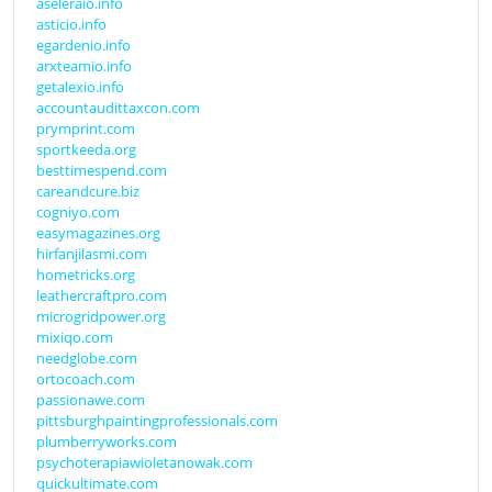
aseleraio.info
asticio.info
egardenio.info
arxteamio.info
getalexio.info
accountaudittaxcon.com
prymprint.com
sportkeeda.org
besttimespend.com
careandcure.biz
cogniyo.com
easymagazines.org
hirfanjilasmi.com
hometricks.org
leathercraftpro.com
microgridpower.org
mixiqo.com
needglobe.com
ortocoach.com
passionawe.com
pittsburghpaintingprofessionals.com
plumberryworks.com
psychoterapiawioletanowak.com
quickultimate.com