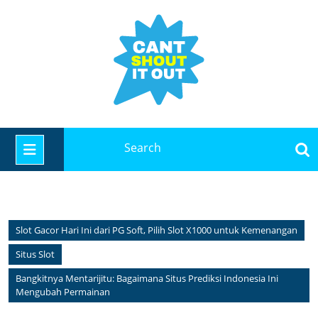
Skip
to
content
Search
Open
for:
Button
Slot Gacor Hari Ini dari PG Soft, Pilih Slot X1000 untuk Kemenangan
Situs Slot
Bangkitnya Mentarijitu: Bagaimana Situs Prediksi Indonesia Ini
Mengubah Permainan