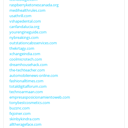
raspberryketonescanada.org
medihealthrules.com
usathrill.com
vshapedental.com
canfandalucia.org
yourengineguide.com
nybreakings.com
outstationcabsservices.com
thekrtagy.com
xchangeindia.com
coolmicrotech.com
dreamhousehack.com
the-techteacher.com
automobilenews-online.com
fashionalltimes.com
totaldigitalforum.com
technoarmaan.com
empresasposicionamientoweb.com
tonybestcosmetics.com
buzznc.com
fxjoiner.com
skinbykindra.com
alltherageface.com