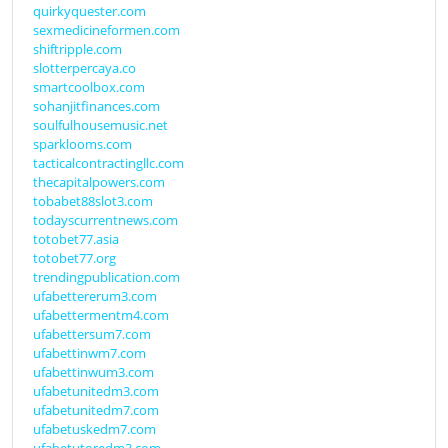
quirkyquester.com
sexmedicineformen.com
shiftripple.com
slotterpercaya.co
smartcoolbox.com
sohanjitfinances.com
soulfulhousemusic.net
sparklooms.com
tacticalcontractingllc.com
thecapitalpowers.com
tobabet88slot3.com
todayscurrentnews.com
totobet77.asia
totobet77.org
trendingpublication.com
ufabettererum3.com
ufabettermentm4.com
ufabettersum7.com
ufabettinwm7.com
ufabettinwum3.com
ufabetunitedm3.com
ufabetunitedm7.com
ufabetuskedm7.com
ufabetutoredm3.com