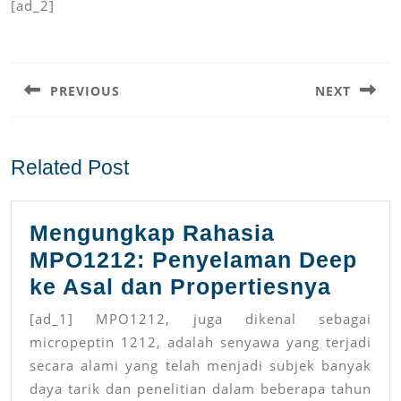
[ad_2]
Post
navigation
PREVIOUS
NEXT
Previous
Next
post:
post:
Related Post
Mengungkap Rahasia
MPO1212: Penyelaman Deep
Meng
ke Asal dan Propertiesnya
Rahas
[ad_1] MPO1212, juga dikenal sebagai
MPO1
micropeptin 1212, adalah senyawa yang terjadi
Penye
secara alami yang telah menjadi subjek banyak
daya tarik dan penelitian dalam beberapa tahun
Deep