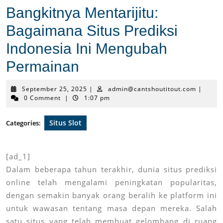
Bangkitnya Mentarijitu:
Bagaimana Situs Prediksi
Indonesia Ini Mengubah
Permainan
September
admin@c
September 25, 2025
|
admin@cantshoutitout.com
|
25,
0 Comment
|
1:07 pm
2025
Situs Slot
Categories:
[ad_1]
Dalam beberapa tahun terakhir, dunia situs prediksi
online telah mengalami peningkatan popularitas,
dengan semakin banyak orang beralih ke platform ini
untuk wawasan tentang masa depan mereka. Salah
satu situs yang telah membuat gelombang di ruang