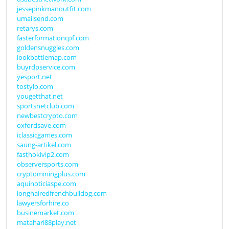
jessepinkmanoutfit.com
umailsend.com
retarys.com
fasterformationcpf.com
goldensnuggles.com
lookbattlemap.com
buyrdpservice.com
yesport.net
tostylo.com
yougetthat.net
sportsnetclub.com
newbestcrypto.com
oxfordsave.com
iclassicgames.com
saung-artikel.com
fasthokivip2.com
observersports.com
cryptominingplus.com
aquinoticiaspe.com
longhairedfrenchbulldog.com
lawyersforhire.co
businemarket.com
matahari88play.net