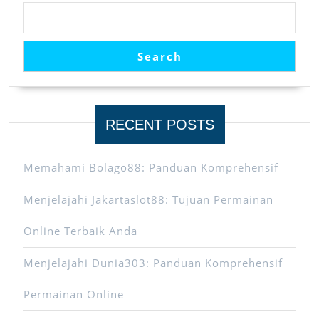
Search
RECENT POSTS
Memahami Bolago88: Panduan Komprehensif
Menjelajahi Jakartaslot88: Tujuan Permainan
Online Terbaik Anda
Menjelajahi Dunia303: Panduan Komprehensif
Permainan Online