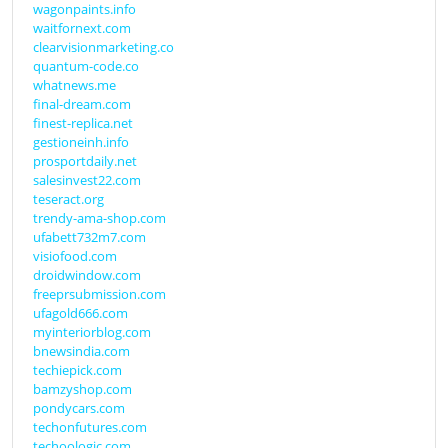
wagonpaints.info
waitfornext.com
clearvisionmarketing.co
quantum-code.co
whatnews.me
final-dream.com
finest-replica.net
gestioneinh.info
prosportdaily.net
salesinvest22.com
teseract.org
trendy-ama-shop.com
ufabett732m7.com
visiofood.com
droidwindow.com
freeprsubmission.com
ufagold666.com
myinteriorblog.com
bnewsindia.com
techiepick.com
bamzyshop.com
pondycars.com
techonfutures.com
techoologic.com