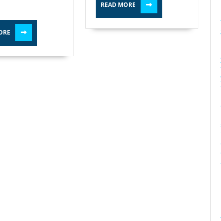
READ
READ MORE
MORE
READ
ORE
MORE