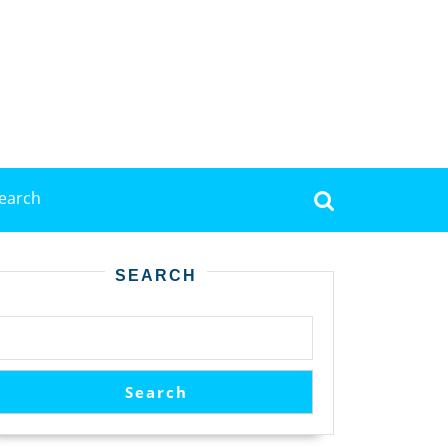
rch
SEARCH
Search