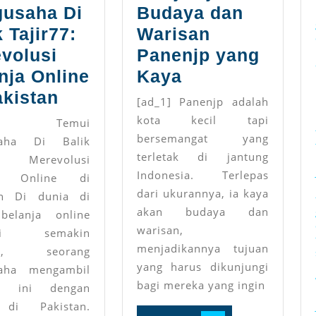
usaha Di
Budaya dan
k Tajir77:
Warisan
volusi
Panenjp yang
Menjelajahi
nja Online
Kaya
Temui
Budaya
akistan
[ad_1] Panenjp adalah
Pengusaha
dan
kota kecil tapi
_1] Temui
Di
Warisan
bersemangat yang
saha Di Balik
terletak di jantung
Balik
Panenjp
7: Merevolusi
Indonesia. Terlepas
ja Online di
Tajir77:
yang
dari ukurannya, ia kaya
an Di dunia di
Merevolusi
Kaya
akan budaya dan
elanja online
Belanja
warisan,
adi semakin
Online
menjadikannya tujuan
er, seorang
di
yang harus dikunjungi
aha mengambil
Pakistan
bagi mereka yang ingin
ri ini dengan
 di Pakistan.