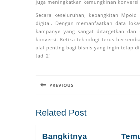
juga meningkatkan kemungkinan konversi 
Secara keseluruhan, kebangkitan Mpoid
digital. Dengan memanfaatkan data loka
kampanye yang sangat ditargetkan dan d
konversi. Ketika teknologi terus berke
alat penting bagi bisnis yang ingin tetap 
[ad_2]
Post
navigation
PREVIOUS
Previous
post:
Related Post
Bangkitnya
Tem