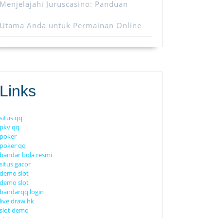
Menjelajahi Juruscasino: Panduan
Utama Anda untuk Permainan Online
Links
situs qq
pkv qq
poker
poker qq
bandar bola resmi
situs gacor
demo slot
demo slot
bandarqq login
live draw hk
slot demo