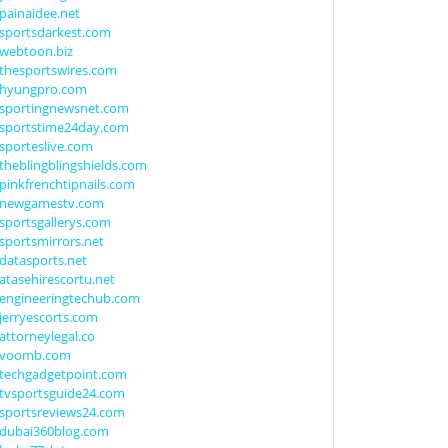
painaidee.net
sportsdarkest.com
webtoon.biz
thesportswires.com
hyungpro.com
sportingnewsnet.com
sportstime24day.com
sporteslive.com
theblingblingshields.com
pinkfrenchtipnails.com
newgamestv.com
sportsgallerys.com
sportsmirrors.net
datasports.net
atasehirescortu.net
engineeringtechub.com
jerryescorts.com
attorneylegal.co
voomb.com
techgadgetpoint.com
tvsportsguide24.com
sportsreviews24.com
dubai360blog.com