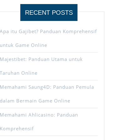
RECENT POSTS
Apa itu Gajibet? Panduan Komprehensif
untuk Game Online
Majestibet: Panduan Utama untuk
Taruhan Online
Memahami Saung4D: Panduan Pemula
dalam Bermain Game Online
Memahami Ahlicasino: Panduan
Komprehensif