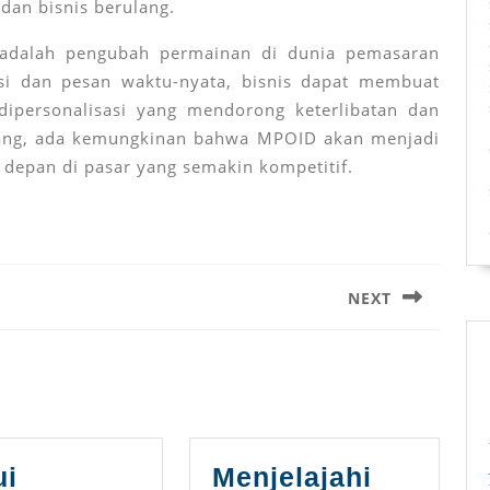
dan bisnis berulang.
 adalah pengubah permainan di dunia pemasaran
si dan pesan waktu-nyata, bisnis dapat membuat
ipersonalisasi yang mendorong keterlibatan dan
mbang, ada kemungkinan bahwa MPOID akan menjadi
di depan di pasar yang semakin kompetitif.
NEXT
Next
post:
ui
Menjelajahi