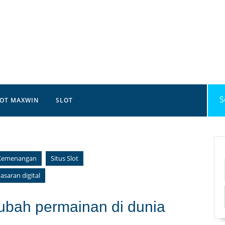
Sea
LOT MAXWIN
SLOT
for:
uk Kemenangan
Situs Slot
saran digital
ubah permainan di dunia