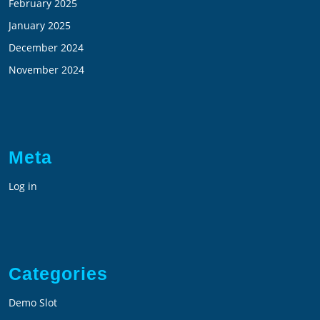
February 2025
January 2025
December 2024
November 2024
Meta
Log in
Categories
Demo Slot