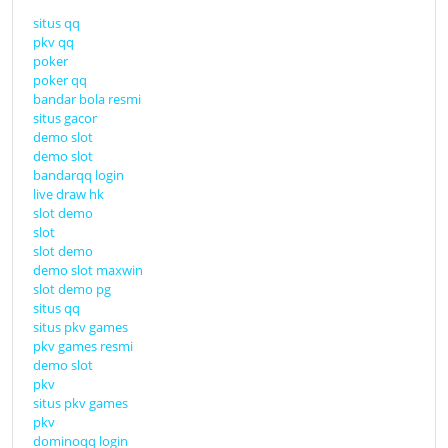
situs qq
pkv qq
poker
poker qq
bandar bola resmi
situs gacor
demo slot
demo slot
bandarqq login
live draw hk
slot demo
slot
slot demo
demo slot maxwin
slot demo pg
situs qq
situs pkv games
pkv games resmi
demo slot
pkv
situs pkv games
pkv
dominoqq login