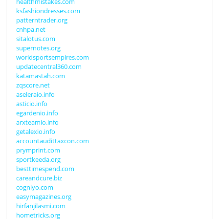
healthmistakes.com
ksfashiondresses.com
patterntrader.org
cnhpa.net
sitalotus.com
supernotes.org
worldsportsempires.com
updatecentral360.com
katamastah.com
zqscore.net
aseleraio.info
asticio.info
egardenio.info
arxteamio.info
getalexio.info
accountaudittaxcon.com
prymprint.com
sportkeeda.org
besttimespend.com
careandcure.biz
cogniyo.com
easymagazines.org
hirfanjilasmi.com
hometricks.org