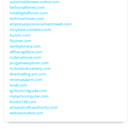
automobilenews-online.com
fashionalltimes.com
totaldigitalforum.com
technoarmaan.com
empresasposicionamientoweb.com
tonybestcosmetics.com
buzznc.com
fxjoiner.com
skinbykindra.com
alltherageface.com
codenational.com
progameexplorer.com
rockislandroastery.com
directselling-pro.com
revenuealarm.com
lurab.com
ignitioncoilguide.com
mytechcomputer.com
bioslot168.com
artsandcraftsauthority.com
webservicelive.com