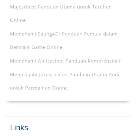
Majestibet: Panduan Utama untuk Taruhan
Online
Memahami Saung4D: Panduan Pemula dalam
Bermain Game Online
Memahami Ahlicasino: Panduan Komprehensif
Menjelajahi Juruscasino: Panduan Utama Anda
untuk Permainan Online
Links