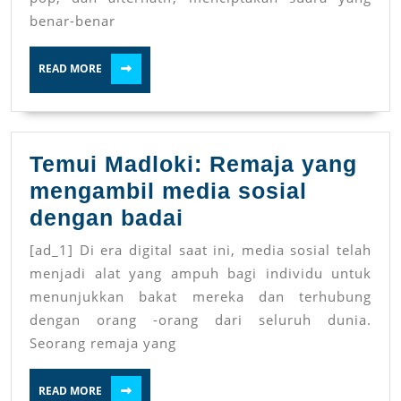
benar-benar
READ
READ MORE
MORE
Temui Madloki: Remaja yang
mengambil media sosial
Temui
dengan badai
Madloki:
[ad_1] Di era digital saat ini, media sosial telah
Remaja
menjadi alat yang ampuh bagi individu untuk
yang
menunjukkan bakat mereka dan terhubung
dengan orang -orang dari seluruh dunia.
mengambil
Seorang remaja yang
media
sosial
READ
READ MORE
MORE