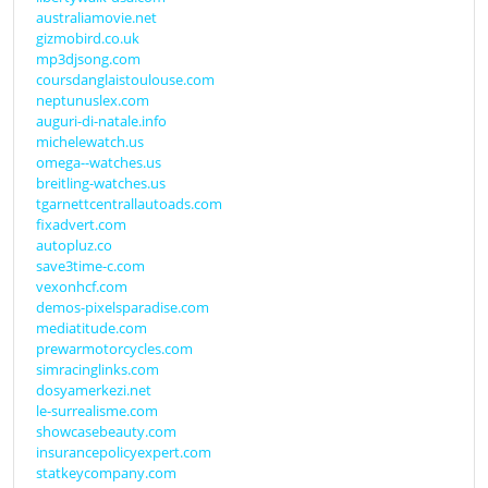
australiamovie.net
gizmobird.co.uk
mp3djsong.com
coursdanglaistoulouse.com
neptunuslex.com
auguri-di-natale.info
michelewatch.us
omega--watches.us
breitling-watches.us
tgarnettcentrallautoads.com
fixadvert.com
autopluz.co
save3time-c.com
vexonhcf.com
demos-pixelsparadise.com
mediatitude.com
prewarmotorcycles.com
simracinglinks.com
dosyamerkezi.net
le-surrealisme.com
showcasebeauty.com
insurancepolicyexpert.com
statkeycompany.com