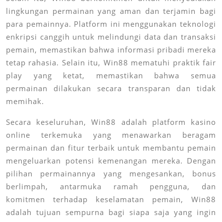
lingkungan permainan yang aman dan terjamin bagi
para pemainnya. Platform ini menggunakan teknologi
enkripsi canggih untuk melindungi data dan transaksi
pemain, memastikan bahwa informasi pribadi mereka
tetap rahasia. Selain itu, Win88 mematuhi praktik fair
play yang ketat, memastikan bahwa semua
permainan dilakukan secara transparan dan tidak
memihak.
Secara keseluruhan, Win88 adalah platform kasino
online terkemuka yang menawarkan beragam
permainan dan fitur terbaik untuk membantu pemain
mengeluarkan potensi kemenangan mereka. Dengan
pilihan permainannya yang mengesankan, bonus
berlimpah, antarmuka ramah pengguna, dan
komitmen terhadap keselamatan pemain, Win88
adalah tujuan sempurna bagi siapa saja yang ingin