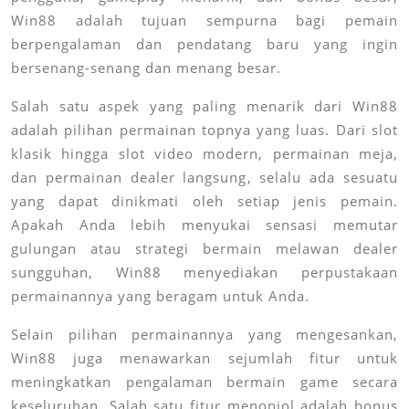
Win88 adalah tujuan sempurna bagi pemain
berpengalaman dan pendatang baru yang ingin
bersenang-senang dan menang besar.
Salah satu aspek yang paling menarik dari Win88
adalah pilihan permainan topnya yang luas. Dari slot
klasik hingga slot video modern, permainan meja,
dan permainan dealer langsung, selalu ada sesuatu
yang dapat dinikmati oleh setiap jenis pemain.
Apakah Anda lebih menyukai sensasi memutar
gulungan atau strategi bermain melawan dealer
sungguhan, Win88 menyediakan perpustakaan
permainannya yang beragam untuk Anda.
Selain pilihan permainannya yang mengesankan,
Win88 juga menawarkan sejumlah fitur untuk
meningkatkan pengalaman bermain game secara
keseluruhan. Salah satu fitur menonjol adalah bonus