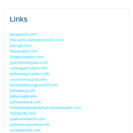
Links
punjwanis.com
the-parcs-clematiscondos.com
jusu-gb.com
thecarepet.com
blogwriterplus.com
guestpostingseo.com
casinogambitpro.info
pokerplaymasters.info
courseoncourse.com
bantinbatdongsan247.com
bahednog.info
bahenxgek.info
pertamaskre.com
threadsvideoandphotodownloader.com
techgiddy.com
usalivenetwork.com
jackpotrushonline.info
ucnewshindi.com