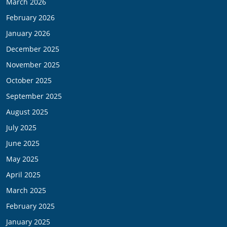
March 2026
February 2026
January 2026
December 2025
November 2025
October 2025
September 2025
August 2025
July 2025
June 2025
May 2025
April 2025
March 2025
February 2025
January 2025