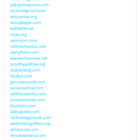
patsyscreations.com
income4proof.com
educaritas.org
lensajelajah.com
betflik09.net
ncaq.org
xenmicro.com
onlineshopera.com
dartyfresh.com
lewisenterprises.net
pcsoftwarefree.org
dailylinking.com
dnafyx.com
giocolenuvole.com
iyouessential.com
withloveamity.com
youlearncode.com
fxyatirim.com
abbuguide.com
technologyresult.com
webhostingoffers.org
whatszow.com
ehomeamerca.com