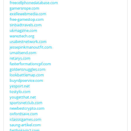
freecellphonedatabase.com
gamersrope.com
exellewebmedia.com
free-gamestop.com
sinbadtravels.com
ukmagzine.com
wareztech.org
usabestnetwork.com
jessepinkmanoutfit.com
umailsend.com
retarys.com
fasterformationcpf.com
goldensnuggles.com
lookbattlemap.com
buyrdpservice.com
yesport.net
tostylo.com
yougetthat.net
sportsnetclub.com
newbestcrypto.com
oxfordsave.com
iclassicgames.com
saung-artikel.com
fasthokivip2.com