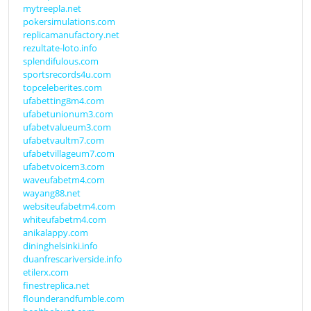
mytreepla.net
pokersimulations.com
replicamanufactory.net
rezultate-loto.info
splendifulous.com
sportsrecords4u.com
topceleberites.com
ufabetting8m4.com
ufabetunionum3.com
ufabetvalueum3.com
ufabetvaultm7.com
ufabetvillageum7.com
ufabetvoicem3.com
waveufabetm4.com
wayang88.net
websiteufabetm4.com
whiteufabetm4.com
anikalappy.com
dininghelsinki.info
duanfrescariverside.info
etilerx.com
finestreplica.net
flounderandfumble.com