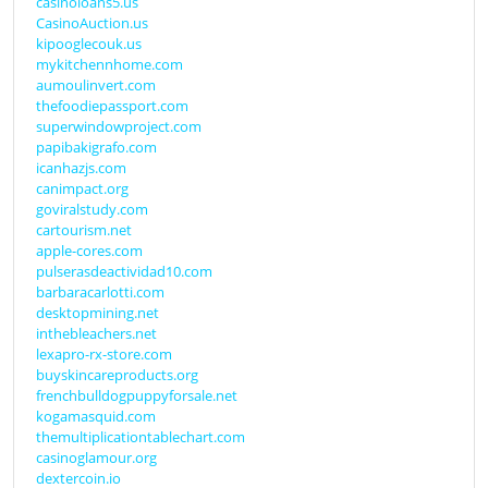
casinoloans5.us
CasinoAuction.us
kipooglecouk.us
mykitchennhome.com
aumoulinvert.com
thefoodiepassport.com
superwindowproject.com
papibakigrafo.com
icanhazjs.com
canimpact.org
goviralstudy.com
cartourism.net
apple-cores.com
pulserasdeactividad10.com
barbaracarlotti.com
desktopmining.net
inthebleachers.net
lexapro-rx-store.com
buyskincareproducts.org
frenchbulldogpuppyforsale.net
kogamasquid.com
themultiplicationtablechart.com
casinoglamour.org
dextercoin.io