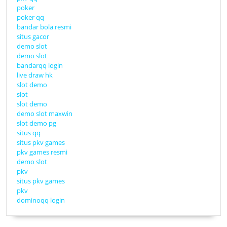
poker
poker qq
bandar bola resmi
situs gacor
demo slot
demo slot
bandarqq login
live draw hk
slot demo
slot
slot demo
demo slot maxwin
slot demo pg
situs qq
situs pkv games
pkv games resmi
demo slot
pkv
situs pkv games
pkv
dominoqq login