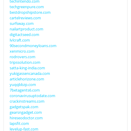
techintendo.com
techgreenpure.com
bestdropshipstore.com
cartelreviews.com
surfsway.com
nailartproduct.com
digitactseed.com
lvlcraft.com
90secondmoneyloans.com
xenmicro.com
rodrovers.com
tripssolution.com
satta-king-india.com
yukigassencanada.com
articlehorizone.com
yuqqbbzp.com
7betagents6.com
coronavirusuptodate.com
crackinstreams.com
gadgetspak.com
gearsngadget.com
hireseodoctor.com
lapsfit.com
levelup-fast.com