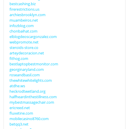
bestcashing.biz
firerestrictions.us
archiesbrooklyn.com
muambeiros.net
infozblog.com
chonbaihat.com
elblogdeoscargonzalez.com
webpromote.net
steroids-store.co
arteydecoracion.net
fithog.com
bestlaptopbestmonitor.com
georginaryland.com
roseandbasil.com
thewhitewhitelights.com
atdhe.ws
heckrodtwetland.org
halfheardinthestillness.com
mybestmassagechair.com
ericreed.net
fluxetine.com
mobilecasino8760.com
betqq3.net