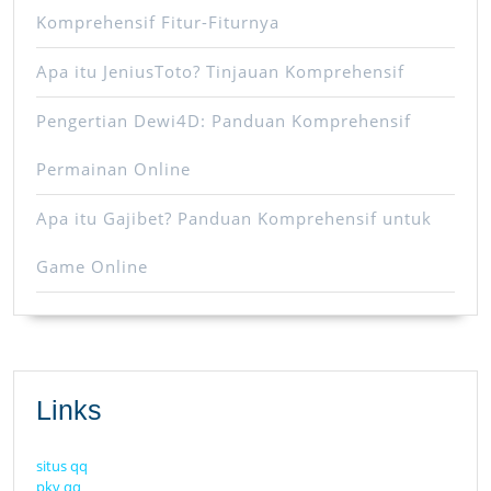
Komprehensif Fitur-Fiturnya
Apa itu JeniusToto? Tinjauan Komprehensif
Pengertian Dewi4D: Panduan Komprehensif
Permainan Online
Apa itu Gajibet? Panduan Komprehensif untuk
Game Online
Links
situs qq
pkv qq