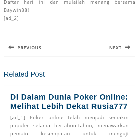
Daftar hari ini dan mulailah menang bersama
Baywin88!
[ad_2]
Post
navigation
PREVIOUS
NEXT
Previous
Next
post:
post:
Related Post
Di Dalam Dunia Poker Online:
Di
Melihat Lebih Dekat Rusia777
Da
[ad_1] Poker online telah menjadi semakin
Du
populer selama bertahun-tahun, menawarkan
Po
pemain kesempatan untuk menguji