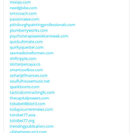
mixiqo.com
needglobe.com
ortocoach.com
passionawe.com
pittsburghpaintingprofessionals.com
plumberryworks.com
psychoterapiawioletanowak.com
quickultimate.com
quirkyquester.com
sexmedicineformen.com
shiftripple.com
slotterpercaya.co
smartcoolbox.com
sohanjitfinances.com
soulfulhousemusic.net
sparklooms.com
tacticalcontractingllc.com
thecapitalpowers.com
tobabet88slot3.com
todayscurrentnews.com
totobet77.asia
totobet77.org
trendingpublication.com
ufabettererum3.com