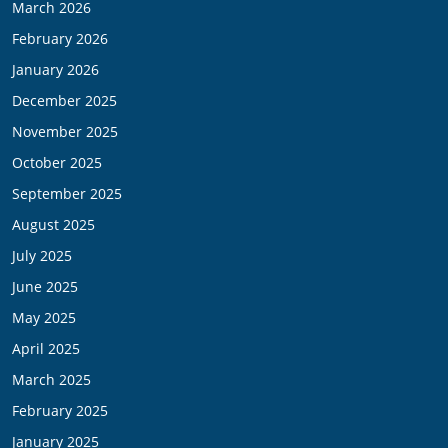
March 2026
February 2026
January 2026
December 2025
November 2025
October 2025
September 2025
August 2025
July 2025
June 2025
May 2025
April 2025
March 2025
February 2025
January 2025