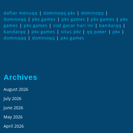
daftar menuqq
|
dominoqq pkv
|
dominoqq
|
dominoqq
|
pkv games
|
pkv games
|
pkv games
|
pkv
games
|
pkv games
|
slot gacor hari ini
|
bandarqq
|
bandarqq
|
pkv games
|
situs pkv
|
qq poker
|
pkv
|
dominoqq
|
dominoqq
|
pkv games
Archives
August 2026
July 2026
June 2026
May 2026
April 2026