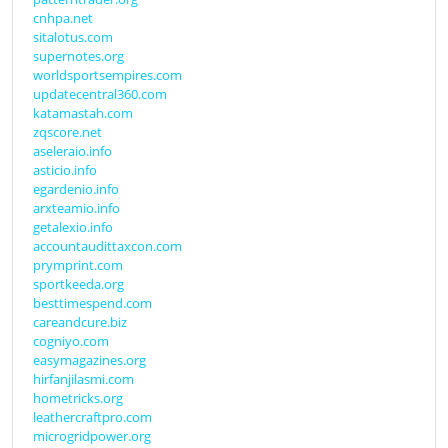
cnhpa.net
sitalotus.com
supernotes.org
worldsportsempires.com
updatecentral360.com
katamastah.com
zqscore.net
aseleraio.info
asticio.info
egardenio.info
arxteamio.info
getalexio.info
accountaudittaxcon.com
prymprint.com
sportkeeda.org
besttimespend.com
careandcure.biz
cogniyo.com
easymagazines.org
hirfanjilasmi.com
hometricks.org
leathercraftpro.com
microgridpower.org