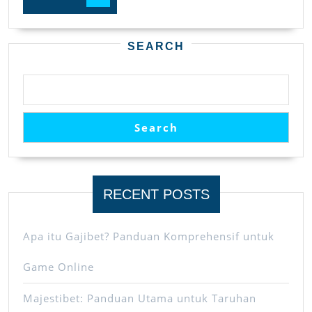
MORE
dengan
Prediksi
SEARCH
Search
RECENT POSTS
Apa itu Gajibet? Panduan Komprehensif untuk
Game Online
Majestibet: Panduan Utama untuk Taruhan