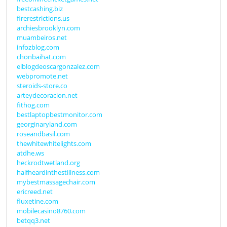
bestcashing.biz
firerestrictions.us
archiesbrooklyn.com
muambeiros.net
infozblog.com
chonbaihat.com
elblogdeoscargonzalez.com
webpromote.net
steroids-store.co
arteydecoracion.net
fithog.com
bestlaptopbestmonitor.com
georginaryland.com
roseandbasil.com
thewhitewhitelights.com
atdhe.ws
heckrodtwetland.org
halfheardinthestillness.com
mybestmassagechair.com
ericreed.net
fluxetine.com
mobilecasino8760.com
betqq3.net