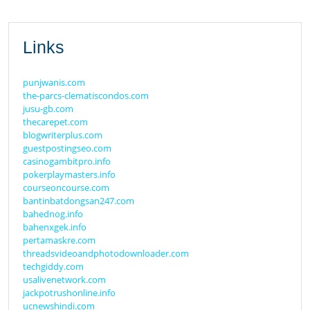
Links
punjwanis.com
the-parcs-clematiscondos.com
jusu-gb.com
thecarepet.com
blogwriterplus.com
guestpostingseo.com
casinogambitpro.info
pokerplaymasters.info
courseoncourse.com
bantinbatdongsan247.com
bahednog.info
bahenxgek.info
pertamaskre.com
threadsvideoandphotodownloader.com
techgiddy.com
usalivenetwork.com
jackpotrushonline.info
ucnewshindi.com