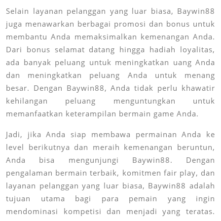
Selain layanan pelanggan yang luar biasa, Baywin88
juga menawarkan berbagai promosi dan bonus untuk
membantu Anda memaksimalkan kemenangan Anda.
Dari bonus selamat datang hingga hadiah loyalitas,
ada banyak peluang untuk meningkatkan uang Anda
dan meningkatkan peluang Anda untuk menang
besar. Dengan Baywin88, Anda tidak perlu khawatir
kehilangan peluang menguntungkan untuk
memanfaatkan keterampilan bermain game Anda.
Jadi, jika Anda siap membawa permainan Anda ke
level berikutnya dan meraih kemenangan beruntun,
Anda bisa mengunjungi Baywin88. Dengan
pengalaman bermain terbaik, komitmen fair play, dan
layanan pelanggan yang luar biasa, Baywin88 adalah
tujuan utama bagi para pemain yang ingin
mendominasi kompetisi dan menjadi yang teratas.