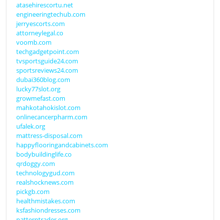
atasehirescortu.net
engineeringtechub.com
jerryescorts.com
attorneylegal.co
voomb.com
techgadgetpoint.com
tvsportsguide24.com
sportsreviews24.com
dubai360blog.com
lucky77slot.org
growmefast.com
mahkotahokislot.com
onlinecancerpharm.com
ufalek.org
mattress-disposal.com
happyflooringandcabinets.com
bodybuildinglife.co
qrdoggy.com
technologygud.com
realshocknews.com
pickgb.com
healthmistakes.com
ksfashiondresses.com
patterntrader.org