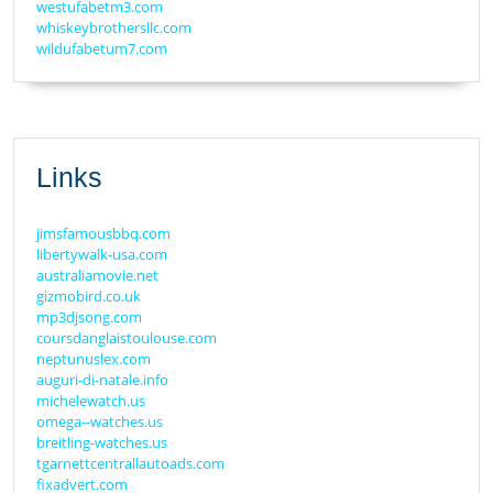
westufabetm3.com
whiskeybrothersllc.com
wildufabetum7.com
Links
jimsfamousbbq.com
libertywalk-usa.com
australiamovie.net
gizmobird.co.uk
mp3djsong.com
coursdanglaistoulouse.com
neptunuslex.com
auguri-di-natale.info
michelewatch.us
omega--watches.us
breitling-watches.us
tgarnettcentrallautoads.com
fixadvert.com