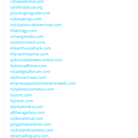
vshapedental.com
canfandalucia.org
yourengineguide.com
nybreakings.com
outstationcabsservices.com
thekrtagy.com
xchangeindia.com
coolmicrotech.com
dreamhousehack.com
the-techteacher.com
automobilenews-online.com
fashionalltimes.com
totaldigitalforum.com
technoarmaan.com
empresasposicionamientoweb.com
tonybestcosmetics.com
buzznc.com
fxjoiner.com
skinbykindra.com
alltherageface.com
codenational.com
progameexplorer.com
rockislandroastery.com
directselling-pro.com