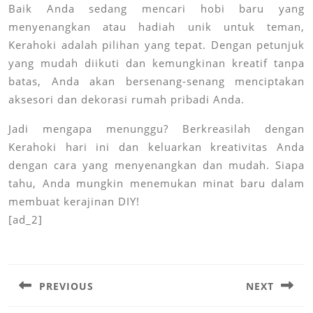
Baik Anda sedang mencari hobi baru yang
menyenangkan atau hadiah unik untuk teman,
Kerahoki adalah pilihan yang tepat. Dengan petunjuk
yang mudah diikuti dan kemungkinan kreatif tanpa
batas, Anda akan bersenang-senang menciptakan
aksesori dan dekorasi rumah pribadi Anda.
Jadi mengapa menunggu? Berkreasilah dengan
Kerahoki hari ini dan keluarkan kreativitas Anda
dengan cara yang menyenangkan dan mudah. Siapa
tahu, Anda mungkin menemukan minat baru dalam
membuat kerajinan DIY!
[ad_2]
Post
navigation
PREVIOUS
NEXT
Previous
Next