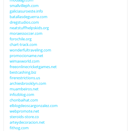
smallvilleph.com
galiciasuroeste.info
batallasdeguerra.com
dregstudios.com
neatstuffhelpskids.org
moraessoccer.com
forochile.org
chart-track.com
wonderfultraveling.com
promocioname.net
wimaxworld.com
freeonlinecricketgames.net
bestcashing.biz
firerestrictions.us
archiesbrooklyn.com
muambeiros.net
infozblog.com
chonbaihat.com
elblogdeoscargonzalez.com
webpromote.net
steroids-store.co
arteydecoracion.net
fithog.com