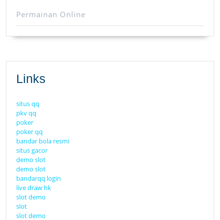
Permainan Online
Links
situs qq
pkv qq
poker
poker qq
bandar bola resmi
situs gacor
demo slot
demo slot
bandarqq login
live draw hk
slot demo
slot
slot demo