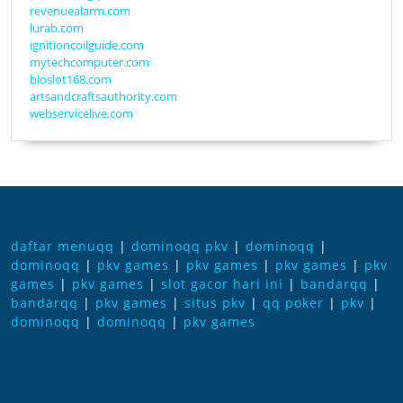
revenuealarm.com
lurab.com
ignitioncoilguide.com
mytechcomputer.com
bioslot168.com
artsandcraftsauthority.com
webservicelive.com
daftar menuqq
|
dominoqq pkv
|
dominoqq
|
dominoqq
|
pkv games
|
pkv games
|
pkv games
|
pkv
games
|
pkv games
|
slot gacor hari ini
|
bandarqq
|
bandarqq
|
pkv games
|
situs pkv
|
qq poker
|
pkv
|
dominoqq
|
dominoqq
|
pkv games