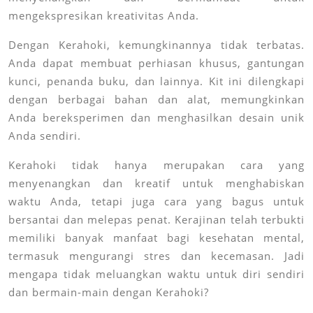
mengekspresikan kreativitas Anda.
Dengan Kerahoki, kemungkinannya tidak terbatas.
Anda dapat membuat perhiasan khusus, gantungan
kunci, penanda buku, dan lainnya. Kit ini dilengkapi
dengan berbagai bahan dan alat, memungkinkan
Anda bereksperimen dan menghasilkan desain unik
Anda sendiri.
Kerahoki tidak hanya merupakan cara yang
menyenangkan dan kreatif untuk menghabiskan
waktu Anda, tetapi juga cara yang bagus untuk
bersantai dan melepas penat. Kerajinan telah terbukti
memiliki banyak manfaat bagi kesehatan mental,
termasuk mengurangi stres dan kecemasan. Jadi
mengapa tidak meluangkan waktu untuk diri sendiri
dan bermain-main dengan Kerahoki?