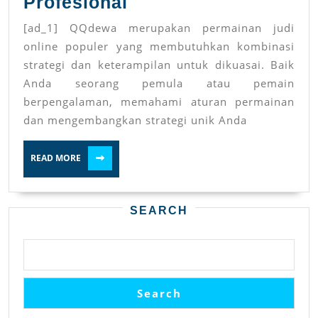
Dari
Profesional
Strategi
[ad_1] QQdewa merupakan permainan judi
hingga
online populer yang membutuhkan kombinasi
Keterampilan:
strategi dan keterampilan untuk dikuasai. Baik
Anda seorang pemula atau pemain
Menguasai
berpengalaman, memahami aturan permainan
QQdewa
dan mengembangkan strategi unik Anda
Seperti
Seorang
READ
READ MORE
MORE
Profesional
SEARCH
Search