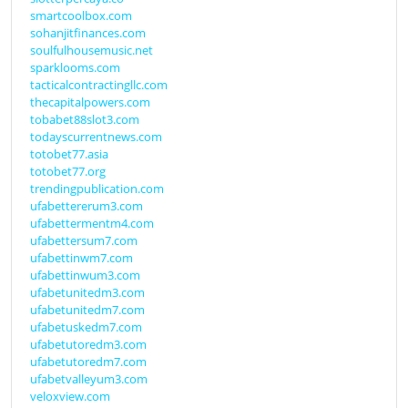
smartcoolbox.com
sohanjitfinances.com
soulfulhousemusic.net
sparklooms.com
tacticalcontractingllc.com
thecapitalpowers.com
tobabet88slot3.com
todayscurrentnews.com
totobet77.asia
totobet77.org
trendingpublication.com
ufabettererum3.com
ufabettermentm4.com
ufabettersum7.com
ufabettinwm7.com
ufabettinwum3.com
ufabetunitedm3.com
ufabetunitedm7.com
ufabetuskedm7.com
ufabetutoredm3.com
ufabetutoredm7.com
ufabetvalleyum3.com
veloxview.com