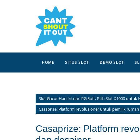
Skip
to
content
HOME
SITUS SLOT
DEMO SLOT
S
Slot Gacor Hari Ini dari PG Soft, Pilih Slot X1000 unt
Casaprize: Platform revolusioner untuk pemilik rumah
Casaprize: Platform revo
dan desainer