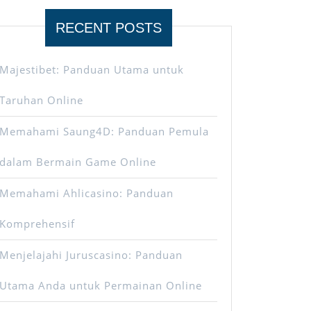
RECENT POSTS
Majestibet: Panduan Utama untuk
Taruhan Online
Memahami Saung4D: Panduan Pemula
dalam Bermain Game Online
Memahami Ahlicasino: Panduan
Komprehensif
Menjelajahi Juruscasino: Panduan
Utama Anda untuk Permainan Online