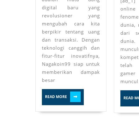
[ad_1
Pasar
digital baru yang
online
revolusioner yang
Mata
fenome
mengubah cara kita
dunia,
Uang
berpikir tentang uang
dari s
Digital
dan transaksi. Dengan
duni
teknologi canggih dan
munc
fitur-fitur inovatifnya,
kompeti
Nagakoin99 siap untuk
telah
memberikan dampak
gamer 
besar
muncul
READ
READ MORE
READ M
MORE