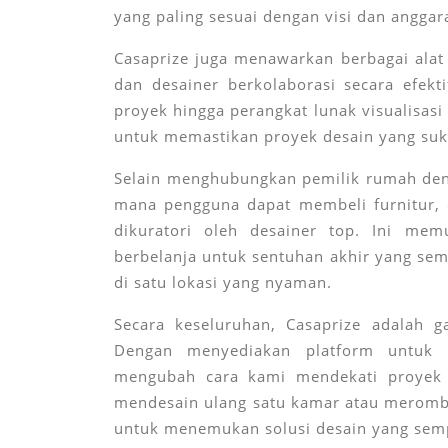
yang paling sesuai dengan visi dan angga
Casaprize juga menawarkan berbagai ala
dan desainer berkolaborasi secara efekt
proyek hingga perangkat lunak visualisas
untuk memastikan proyek desain yang suks
Selain menghubungkan pemilik rumah deng
mana pengguna dapat membeli furnitur, 
dikuratori oleh desainer top. Ini m
berbelanja untuk sentuhan akhir yang se
di satu lokasi yang nyaman.
Secara keseluruhan, Casaprize adalah 
Dengan menyediakan platform untuk ko
mengubah cara kami mendekati proyek 
mendesain ulang satu kamar atau meromba
untuk menemukan solusi desain yang sem