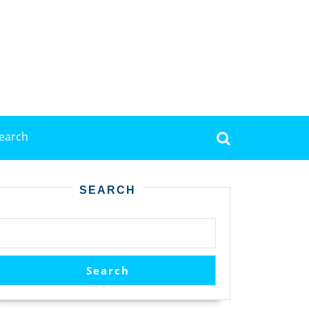
rch
SEARCH
Search