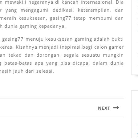
n mewakili negaranya di kancah internasional. Dia
 yang mengagumi dedikasi, keterampilan, dan
 meraih kesuksesan, gasing77 tetap membumi dan
eh dunia gaming kepadanya.
an gasing77 menuju kesuksesan gaming adalah bukti
keras. Kisahnya menjadi inspirasi bagi calon gamer
n tekad dan dorongan, segala sesuatu mungkin
g batas-batas apa yang bisa dicapai dalam dunia
asih jauh dari selesai.
NEXT
Next
post: