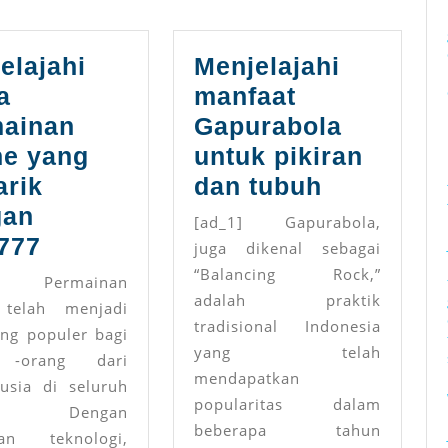
elajahi
Menjelajahi
a
manfaat
mainan
Gapurabola
ne yang
untuk pikiran
Menjelaja
rik
dan tubuh
manfaat
gan
[ad_1] Gapurabola,
ya
Menjelajahi
Gapurabo
777
juga dikenal sebagai
dunia
untuk
“Balancing Rock,”
] Permainan
adalah praktik
permainan
pikiran
 telah menjadi
tradisional Indonesia
online
dan
ng populer bagi
yang telah
 -orang dari
yang
tubuh
mendapatkan
usia di seluruh
menarik
popularitas dalam
a. Dengan
dengan
beberapa tahun
an teknologi,