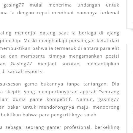
a, gasing77 mulai menerima undangan untuk
mana ia dengan cepat membuat namanya terkenal
aling menonjol datang saat ia berlaga di ajang
ionship. Meski menghadapi persaingan ketat dari
membuktikan bahwa ia termasuk di antara para elit
iasa dan membantu timnya mengamankan posisi
kan Gasing77 menjadi sorotan, memantapkan
 di kancah esports.
suksesan game bukannya tanpa tantangan. Dia
ra skeptis yang mempertanyakan apakah “seorang
dalam dunia game kompetitif. Namun, gasing77
han bakar untuk mendorongnya maju, mendorong
mbuktikan bahwa para pengkritiknya salah.
 sebagai seorang gamer profesional, berkeliling