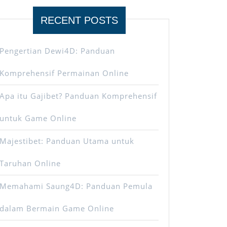
RECENT POSTS
Pengertian Dewi4D: Panduan
Komprehensif Permainan Online
Apa itu Gajibet? Panduan Komprehensif
untuk Game Online
Majestibet: Panduan Utama untuk
Taruhan Online
Memahami Saung4D: Panduan Pemula
dalam Bermain Game Online