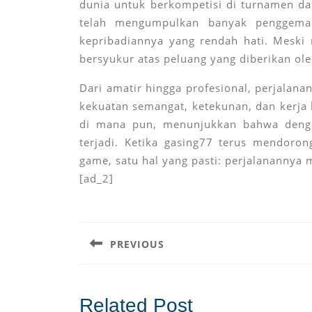
dunia untuk berkompetisi di turnamen da
telah mengumpulkan banyak penggemar
kepribadiannya yang rendah hati. Meski
bersyukur atas peluang yang diberikan ol
Dari amatir hingga profesional, perjalan
kekuatan semangat, ketekunan, dan kerja 
di mana pun, menunjukkan bahwa denga
terjadi. Ketika gasing77 terus mendoron
game, satu hal yang pasti: perjalanannya m
[ad_2]
Post
navigation
PREVIOUS
Previous
post:
Related Post