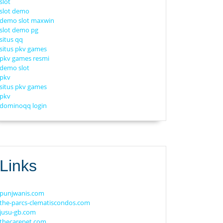
slot
slot demo
demo slot maxwin
slot demo pg
situs qq
situs pkv games
pkv games resmi
demo slot
pkv
situs pkv games
pkv
dominoqq login
Links
punjwanis.com
the-parcs-clematiscondos.com
jusu-gb.com
thecarepet.com