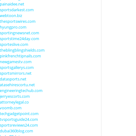
painaidee.net
sportsdarkest.com
webtoon.biz
thesportswires.com
hyungpro.com
sportingnewsnet.com
sportstime24day.com
sporteslive.com
theblingblingshields.com
pinkfrenchtipnails.com
newgamestv.com
sportsgallerys.com
sportsmirrors.net
datasports.net
atasehirescortu.net
engineeringtechub.com
jerryescorts.com
attorneylegal.co
voomb.com
techgadgetpoint.com
tvsportsguide24.com
sportsreviews24.com
dubai360blog.com