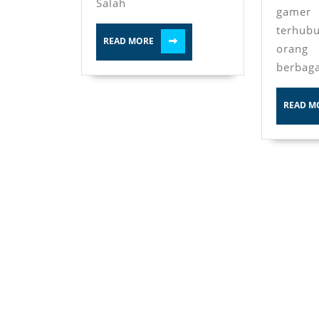
Salah
gamer 
terhu
READ
READ MORE
MORE
oran
berbaga
READ M