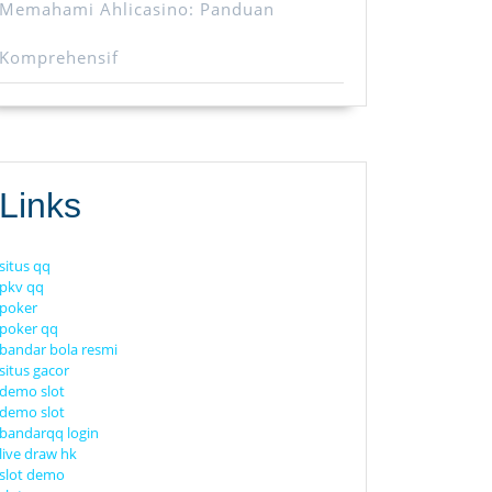
Memahami Ahlicasino: Panduan
Komprehensif
Links
situs qq
pkv qq
poker
poker qq
bandar bola resmi
situs gacor
demo slot
demo slot
bandarqq login
live draw hk
slot demo