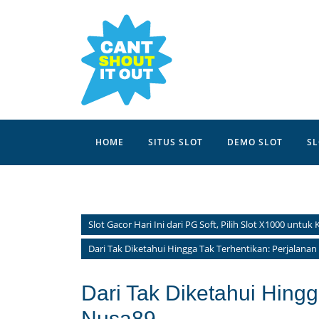
Skip
to
content
HOME
SITUS SLOT
DEMO SLOT
S
Slot Gacor Hari Ini dari PG Soft, Pilih Slot X1000 unt
Dari Tak Diketahui Hingga Tak Terhentikan: Perjalana
Dari Tak Diketahui Hingg
Nusa89