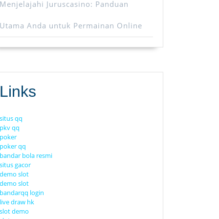
Menjelajahi Juruscasino: Panduan
Utama Anda untuk Permainan Online
Links
situs qq
pkv qq
poker
poker qq
bandar bola resmi
situs gacor
demo slot
demo slot
bandarqq login
live draw hk
slot demo