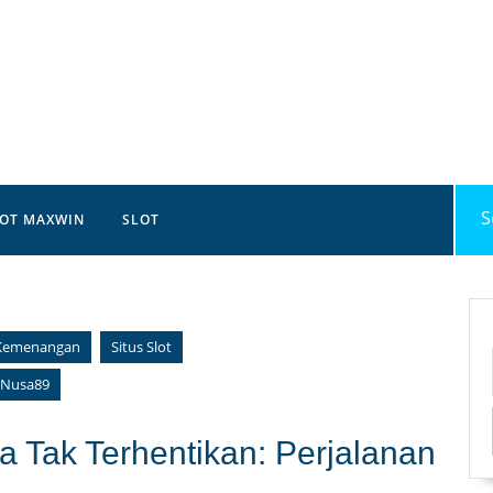
Sea
LOT MAXWIN
SLOT
for:
uk Kemenangan
Situs Slot
n Nusa89
a Tak Terhentikan: Perjalanan