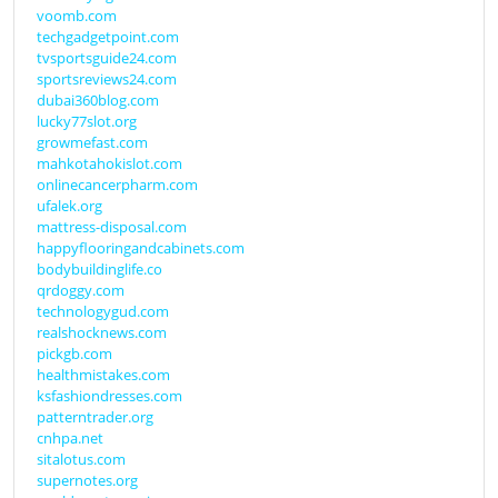
voomb.com
techgadgetpoint.com
tvsportsguide24.com
sportsreviews24.com
dubai360blog.com
lucky77slot.org
growmefast.com
mahkotahokislot.com
onlinecancerpharm.com
ufalek.org
mattress-disposal.com
happyflooringandcabinets.com
bodybuildinglife.co
qrdoggy.com
technologygud.com
realshocknews.com
pickgb.com
healthmistakes.com
ksfashiondresses.com
patterntrader.org
cnhpa.net
sitalotus.com
supernotes.org