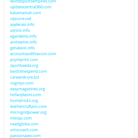
worldsportsempires.com
updatecentral360.com
katamastah.com
zqscore.net
aseleraio.info
asticio.info
egardenio.info
arxteamio.info
getalexio.info
accountaudittaxcon.com
prymprint.com
sportkeeda.org
besttimespend.com
careandcure.biz
cogniyo.com
easymagazines.org
hirfanjilasmi.com
hometricks.org
leathercraftpro.com
microgridpower.org
mixiqo.com
needglobe.com
ortocoach.com
passionawe.com