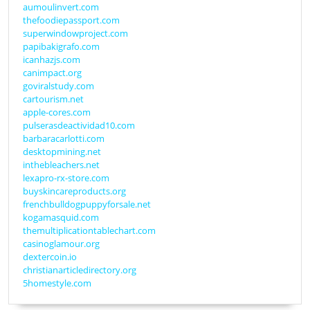
aumoulinvert.com
thefoodiepassport.com
superwindowproject.com
papibakigrafo.com
icanhazjs.com
canimpact.org
goviralstudy.com
cartourism.net
apple-cores.com
pulserasdeactividad10.com
barbaracarlotti.com
desktopmining.net
inthebleachers.net
lexapro-rx-store.com
buyskincareproducts.org
frenchbulldogpuppyforsale.net
kogamasquid.com
themultiplicationtablechart.com
casinoglamour.org
dextercoin.io
christianarticledirectory.org
5homestyle.com