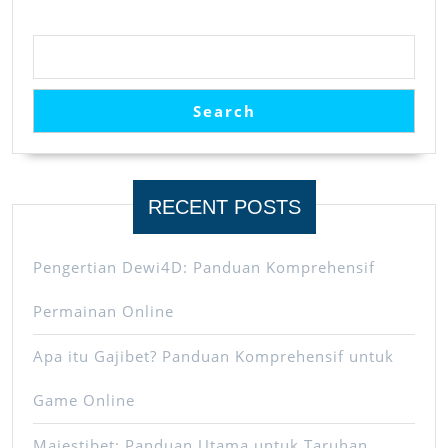
Search
RECENT POSTS
Pengertian Dewi4D: Panduan Komprehensif
Permainan Online
Apa itu Gajibet? Panduan Komprehensif untuk
Game Online
Majestibet: Panduan Utama untuk Taruhan