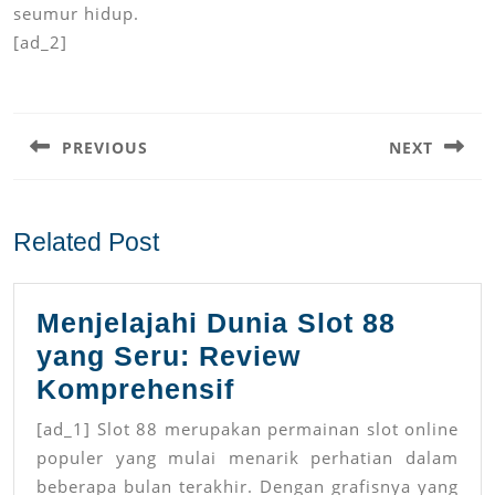
seumur hidup.
[ad_2]
Post
navigation
PREVIOUS
NEXT
Previous
Next
post:
post:
Related Post
Menjelajahi Dunia Slot 88
yang Seru: Review
Menjelajahi
Komprehensif
Dunia
[ad_1] Slot 88 merupakan permainan slot online
Slot
populer yang mulai menarik perhatian dalam
88
beberapa bulan terakhir. Dengan grafisnya yang