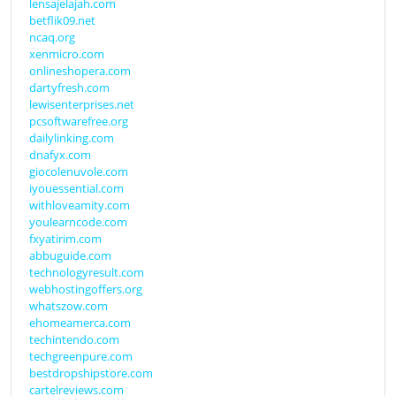
lensajelajah.com
betflik09.net
ncaq.org
xenmicro.com
onlineshopera.com
dartyfresh.com
lewisenterprises.net
pcsoftwarefree.org
dailylinking.com
dnafyx.com
giocolenuvole.com
iyouessential.com
withloveamity.com
youlearncode.com
fxyatirim.com
abbuguide.com
technologyresult.com
webhostingoffers.org
whatszow.com
ehomeamerca.com
techintendo.com
techgreenpure.com
bestdropshipstore.com
cartelreviews.com