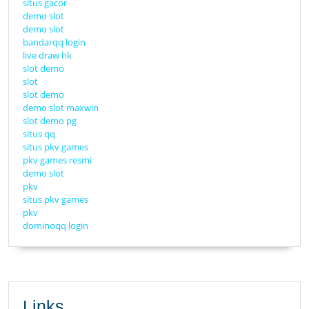
situs gacor
demo slot
demo slot
bandarqq login
live draw hk
slot demo
slot
slot demo
demo slot maxwin
slot demo pg
situs qq
situs pkv games
pkv games resmi
demo slot
pkv
situs pkv games
pkv
dominoqq login
Links