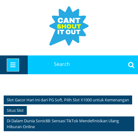
Skip
to
content
Search
Open
for:
Button
Slot Gacor Hari Ini dari PG Soft, Pilih Slot X1000 untuk Kemenangan
Situs Slot
Di Dalam Dunia Sonic88: Sensasi TikTok Mendefinisikan Ulang
Hiburan Online