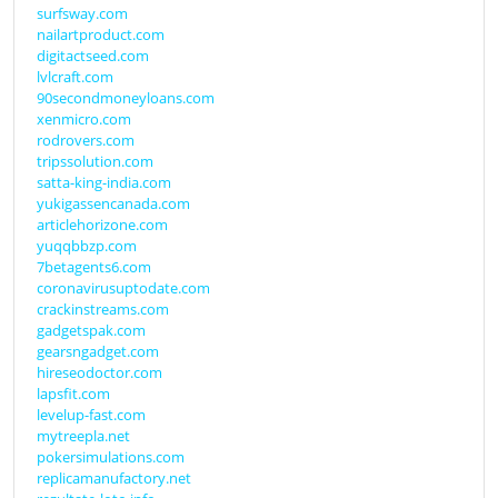
surfsway.com
nailartproduct.com
digitactseed.com
lvlcraft.com
90secondmoneyloans.com
xenmicro.com
rodrovers.com
tripssolution.com
satta-king-india.com
yukigassencanada.com
articlehorizone.com
yuqqbbzp.com
7betagents6.com
coronavirusuptodate.com
crackinstreams.com
gadgetspak.com
gearsngadget.com
hireseodoctor.com
lapsfit.com
levelup-fast.com
mytreepla.net
pokersimulations.com
replicamanufactory.net