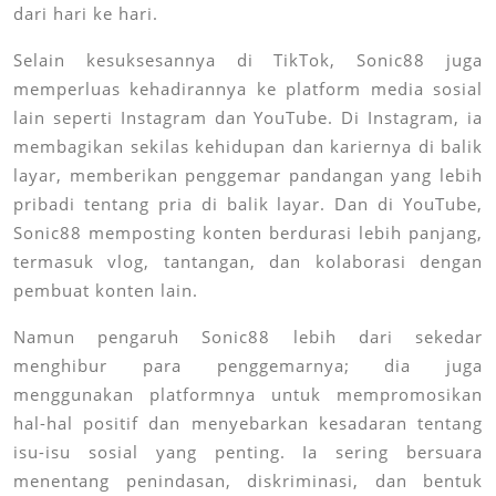
dari hari ke hari.
Selain kesuksesannya di TikTok, Sonic88 juga
memperluas kehadirannya ke platform media sosial
lain seperti Instagram dan YouTube. Di Instagram, ia
membagikan sekilas kehidupan dan kariernya di balik
layar, memberikan penggemar pandangan yang lebih
pribadi tentang pria di balik layar. Dan di YouTube,
Sonic88 memposting konten berdurasi lebih panjang,
termasuk vlog, tantangan, dan kolaborasi dengan
pembuat konten lain.
Namun pengaruh Sonic88 lebih dari sekedar
menghibur para penggemarnya; dia juga
menggunakan platformnya untuk mempromosikan
hal-hal positif dan menyebarkan kesadaran tentang
isu-isu sosial yang penting. Ia sering bersuara
menentang penindasan, diskriminasi, dan bentuk