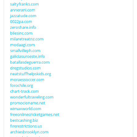
saltyfranks.com
annerani.com
jazzatude.com
0022pa.com
zeroshare.info
bilesinc.com
milaretreatnz.com
modaagi.com
smallvilleph.com
galiciasuroeste.info
batallasdeguerra.com
dregstudios.com
neatstuffhelpskids.org
moraessoccer.com
forochile.org
chart-track.com
wonderfultraveling.com
promocioname.net
wimaxworld.com
freeonlinecricketgames.net
bestcashing.biz
firerestrictions.us
archiesbrooklyn.com