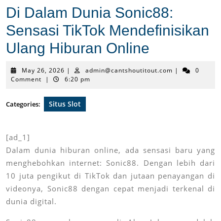
Di Dalam Dunia Sonic88:
Sensasi TikTok Mendefinisikan
Ulang Hiburan Online
May
admin@cantsho
May 26, 2026
|
admin@cantshoutitout.com
|
0
26,
Comment
|
6:20 pm
2026
Situs Slot
Categories:
[ad_1]
Dalam dunia hiburan online, ada sensasi baru yang
menghebohkan internet: Sonic88. Dengan lebih dari
10 juta pengikut di TikTok dan jutaan penayangan di
videonya, Sonic88 dengan cepat menjadi terkenal di
dunia digital.