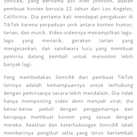
Sonic88, yang bernama asli Alex Johnson, adalah
pembuat konten berusia 22 tahun dari Los Angeles,
California. Dia pertama kali mendapat pengakuan di
TikTok karena perpaduan unik antara konten humor,
tarian, dan musik. Video-videonya menampilkan lagu-
lagu yang menarik, gerakan tarian yang
mengesankan, dan sandiwara lucu yang membuat
pemirsa datang kembali untuk menonton lebih
banyak lagi.
Yang membedakan Sonic88 dari pembuat TikTok
lainnya adalah kemampuannya untuk terhubung
dengan pemirsanya secara lebih mendalam. Dia tidak
hanya memposting video demi menjadi viral; dia
benar-benar peduli dengan penggemarnya dan
berupaya membuat konten yang sesuai dengan
mereka. Keaslian dan keterhubungan Sonic88 telah
memberinya pengikut setia yang terus bertambah