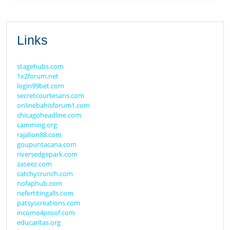
Links
stagehubs.com
1x2forum.net
login99bet.com
secretcourtesans.com
onlinebahisforum1.com
chicagoheadline.com
camming.org
rajalion88.com
goupuntacana.com
riversedgepark.com
zaseez.com
catchycrunch.com
nofaphub.com
nefertitingalls.com
patsyscreations.com
income4proof.com
educaritas.org