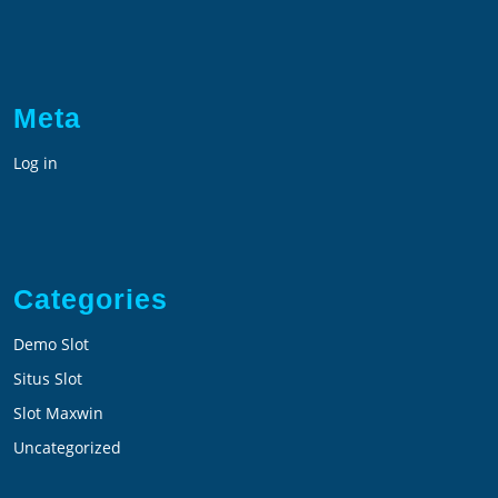
Meta
Log in
Categories
Demo Slot
Situs Slot
Slot Maxwin
Uncategorized