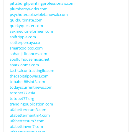
pittsburghpaintingprofessionals.com
plumberryworks.com
psychoterapiawioletanowak.com
quickultimate.com
quirkyquester.com
sexmedicineformen.com
shiftripple.com
slotterpercaya.co
smartcoolbox.com
sohanjitfinances.com
soulfulhousemusic.net
sparklooms.com
tacticalcontractingllc.com
thecapitalpowers.com
tobabet88slot3.com
todayscurrentnews.com
totobet77.asia
totobet77.org
trendingpublication.com
ufabettererum3.com
ufabettermentm4.com
ufabettersum7.com
ufabettinwm7.com
ufabettinwum3.com