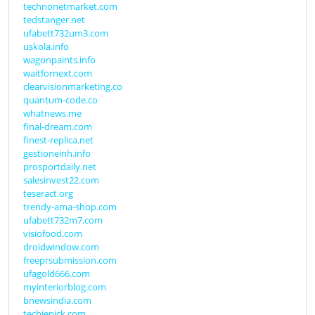
technonetmarket.com
tedstanger.net
ufabett732um3.com
uskola.info
wagonpaints.info
waitfornext.com
clearvisionmarketing.co
quantum-code.co
whatnews.me
final-dream.com
finest-replica.net
gestioneinh.info
prosportdaily.net
salesinvest22.com
teseract.org
trendy-ama-shop.com
ufabett732m7.com
visiofood.com
droidwindow.com
freeprsubmission.com
ufagold666.com
myinteriorblog.com
bnewsindia.com
techiepick.com