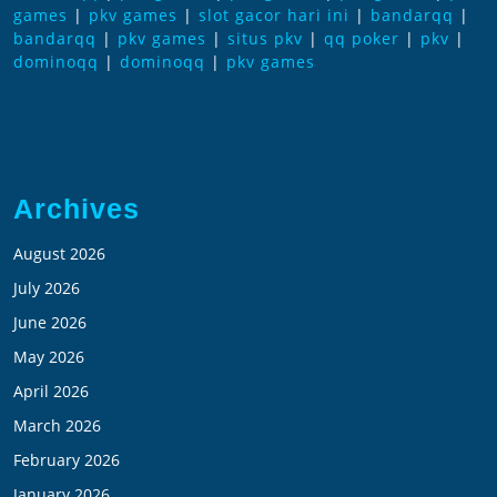
games
|
pkv games
|
slot gacor hari ini
|
bandarqq
|
bandarqq
|
pkv games
|
situs pkv
|
qq poker
|
pkv
|
dominoqq
|
dominoqq
|
pkv games
Archives
August 2026
July 2026
June 2026
May 2026
April 2026
March 2026
February 2026
January 2026