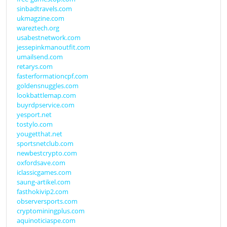
sinbadtravels.com
ukmagzine.com
wareztech.org
usabestnetwork.com
jessepinkmanoutfit.com
umailsend.com
retarys.com
fasterformationcpf.com
goldensnuggles.com
lookbattlemap.com
buyrdpservice.com
yesport.net
tostylo.com
yougetthat.net
sportsnetclub.com
newbestcrypto.com
oxfordsave.com
iclassicgames.com
saung-artikel.com
fasthokivip2.com
observersports.com
cryptominingplus.com
aquinoticiaspe.com