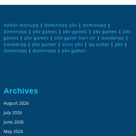
daftar menuqq
|
dominoqq pkv
|
dominoqq
|
dominoqq
|
pkv games
|
pkv games
|
pkv games
|
pkv
games
|
pkv games
|
slot gacor hari ini
|
bandarqq
|
bandarqq
|
pkv games
|
situs pkv
|
qq poker
|
pkv
|
dominoqq
|
dominoqq
|
pkv games
Archives
August 2026
July 2026
June 2026
May 2026