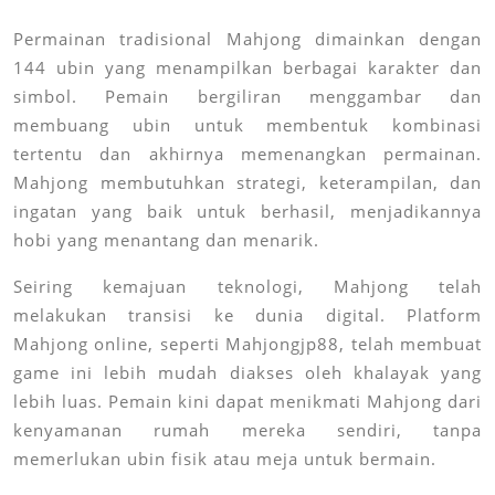
Permainan tradisional Mahjong dimainkan dengan
144 ubin yang menampilkan berbagai karakter dan
simbol. Pemain bergiliran menggambar dan
membuang ubin untuk membentuk kombinasi
tertentu dan akhirnya memenangkan permainan.
Mahjong membutuhkan strategi, keterampilan, dan
ingatan yang baik untuk berhasil, menjadikannya
hobi yang menantang dan menarik.
Seiring kemajuan teknologi, Mahjong telah
melakukan transisi ke dunia digital. Platform
Mahjong online, seperti Mahjongjp88, telah membuat
game ini lebih mudah diakses oleh khalayak yang
lebih luas. Pemain kini dapat menikmati Mahjong dari
kenyamanan rumah mereka sendiri, tanpa
memerlukan ubin fisik atau meja untuk bermain.