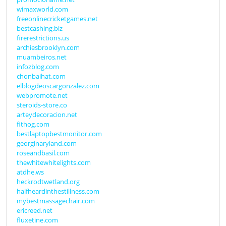
wimaxworld.com
freeonlinecricketgames.net
bestcashing.biz
firerestrictions.us
archiesbrooklyn.com
muambeiros.net
infozblog.com
chonbaihat.com
elblogdeoscargonzalez.com
webpromote.net
steroids-store.co
arteydecoracion.net
fithog.com
bestlaptopbestmonitor.com
georginaryland.com
roseandbasil.com
thewhitewhitelights.com
atdhe.ws
heckrodtwetland.org
halfheardinthestillness.com
mybestmassagechair.com
ericreed.net
fluxetine.com