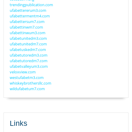
trendingpublication.com
ufabettererum3.com
ufabettermentm4.com
ufabettersum7.com
ufabettinwm7.com
ufabettinwum3.com
ufabetunitedm3.com
ufabetunitedm7.com
ufabetuskedm7.com
ufabetutoredm3.com
ufabetutoredm7.com
ufabetvalleyum3.com
veloxview.com
westufabetm3.com
whiskeybrothersllc.com
wildufabetum7.com
Links