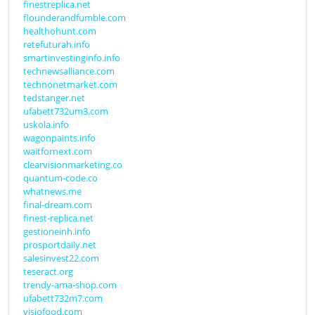
finestreplica.net
flounderandfumble.com
healthohunt.com
retefuturah.info
smartinvestinginfo.info
technewsalliance.com
technonetmarket.com
tedstanger.net
ufabett732um3.com
uskola.info
wagonpaints.info
waitfornext.com
clearvisionmarketing.co
quantum-code.co
whatnews.me
final-dream.com
finest-replica.net
gestioneinh.info
prosportdaily.net
salesinvest22.com
teseract.org
trendy-ama-shop.com
ufabett732m7.com
visiofood.com