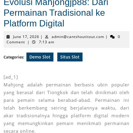
Evolusi Mahjongjp88: Dari
Permainan Tradisional ke
Platform Digital
June
admin@cantsho
June 17, 2026
|
admin@cantshoutitout.com
|
0
17,
Comment
|
7:13 am
2026
Demo Slot
Situs Slot
Categories:
[ad_1]
Mahjong adalah permainan berbasis ubin populer
yang berasal dari Tiongkok dan telah dinikmati oleh
para pemain selama berabad-abad. Permainan ini
telah berkembang seiring berjalannya waktu, dari
akar tradisionalnya hingga platform digital modern
yang memungkinkan pemain menikmati permainan
secara online.