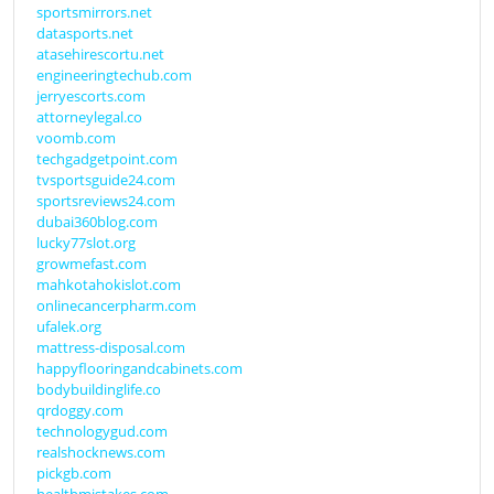
sportsmirrors.net
datasports.net
atasehirescortu.net
engineeringtechub.com
jerryescorts.com
attorneylegal.co
voomb.com
techgadgetpoint.com
tvsportsguide24.com
sportsreviews24.com
dubai360blog.com
lucky77slot.org
growmefast.com
mahkotahokislot.com
onlinecancerpharm.com
ufalek.org
mattress-disposal.com
happyflooringandcabinets.com
bodybuildinglife.co
qrdoggy.com
technologygud.com
realshocknews.com
pickgb.com
healthmistakes.com