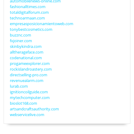
automobilenews-online.com
fashionalltimes.com
totaldigitalforum.com
technoarmaan.com
empresasposicionamientoweb.com
tonybestcosmetics.com
buzznc.com
fxjoiner.com
skinbykindra.com
alltherageface.com
codenational.com
progameexplorer.com
rockislandroastery.com
directselling-pro.com
revenuealarm.com
lurab.com
ignitioncoilguide.com
mytechcomputer.com
bioslot168.com
artsandcraftsauthority.com
webservicelive.com