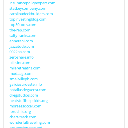
insurancepolicyexpert.com
statkeycompany.com
carolinadeckbuilders.com
topinvestingblog.com
top50tools.com
the-rep.com
saltyfranks.com
annerani.com
jazzatude.com
0022pa.com
zeroshare.info
bilesinc.com
milaretreatnz.com
modaagi.com
smallvilleph.com
galiciasuroeste.info
batallasdeguerra.com
dregstudios.com
neatstuffhelpskids.org
moraessoccer.com
forochile.org
chart-track.com
wonderfultraveling.com
promocioname.net