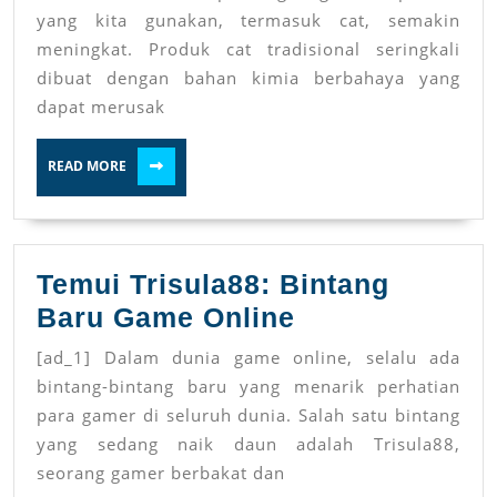
Cat
yang kita gunakan, termasuk cat, semakin
meningkat. Produk cat tradisional seringkali
Ramah
dibuat dengan bahan kimia berbahaya yang
Lingku
dapat merusak
yang
Mengge
READ
READ MORE
MORE
Industr
Temui Trisula88: Bintang
Temui
Baru Game Online
Trisula88:
[ad_1] Dalam dunia game online, selalu ada
Bintang
bintang-bintang baru yang menarik perhatian
Baru
para gamer di seluruh dunia. Salah satu bintang
yang sedang naik daun adalah Trisula88,
Game
seorang gamer berbakat dan
Online