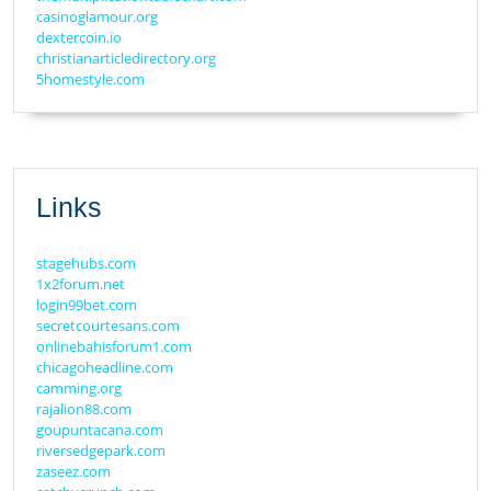
casinoglamour.org
dextercoin.io
christianarticledirectory.org
5homestyle.com
Links
stagehubs.com
1x2forum.net
login99bet.com
secretcourtesans.com
onlinebahisforum1.com
chicagoheadline.com
camming.org
rajalion88.com
goupuntacana.com
riversedgepark.com
zaseez.com