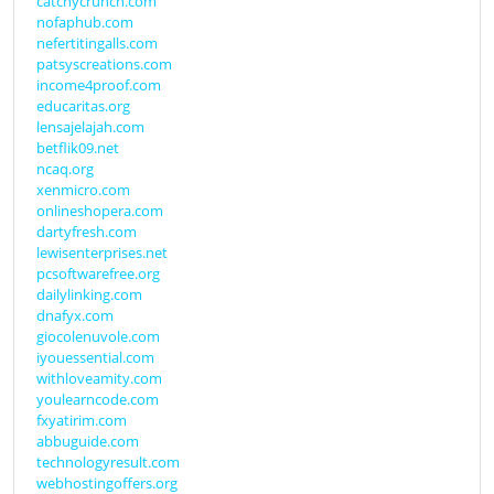
catchycrunch.com
nofaphub.com
nefertitingalls.com
patsyscreations.com
income4proof.com
educaritas.org
lensajelajah.com
betflik09.net
ncaq.org
xenmicro.com
onlineshopera.com
dartyfresh.com
lewisenterprises.net
pcsoftwarefree.org
dailylinking.com
dnafyx.com
giocolenuvole.com
iyouessential.com
withloveamity.com
youlearncode.com
fxyatirim.com
abbuguide.com
technologyresult.com
webhostingoffers.org