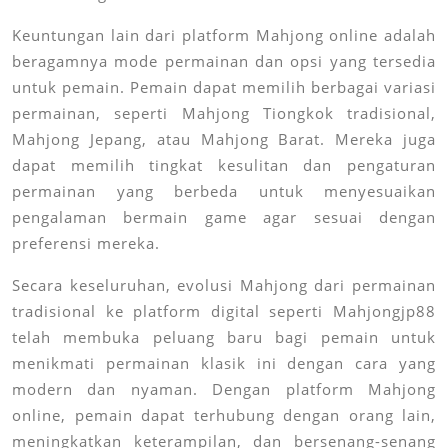
Keuntungan lain dari platform Mahjong online adalah
beragamnya mode permainan dan opsi yang tersedia
untuk pemain. Pemain dapat memilih berbagai variasi
permainan, seperti Mahjong Tiongkok tradisional,
Mahjong Jepang, atau Mahjong Barat. Mereka juga
dapat memilih tingkat kesulitan dan pengaturan
permainan yang berbeda untuk menyesuaikan
pengalaman bermain game agar sesuai dengan
preferensi mereka.
Secara keseluruhan, evolusi Mahjong dari permainan
tradisional ke platform digital seperti Mahjongjp88
telah membuka peluang baru bagi pemain untuk
menikmati permainan klasik ini dengan cara yang
modern dan nyaman. Dengan platform Mahjong
online, pemain dapat terhubung dengan orang lain,
meningkatkan keterampilan, dan bersenang-senang