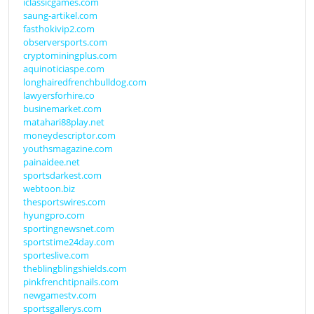
iclassicgames.com
saung-artikel.com
fasthokivip2.com
observersports.com
cryptominingplus.com
aquinoticiaspe.com
longhairedfrenchbulldog.com
lawyersforhire.co
businemarket.com
matahari88play.net
moneydescriptor.com
youthsmagazine.com
painaidee.net
sportsdarkest.com
webtoon.biz
thesportswires.com
hyungpro.com
sportingnewsnet.com
sportstime24day.com
sporteslive.com
theblingblingshields.com
pinkfrenchtipnails.com
newgamestv.com
sportsgallerys.com