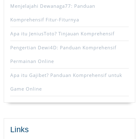
Menjelajahi Dewanaga77: Panduan
Komprehensif Fitur-Fiturnya
Apa itu JeniusToto? Tinjauan Komprehensif
Pengertian Dewi4D: Panduan Komprehensif
Permainan Online
Apa itu Gajibet? Panduan Komprehensif untuk
Game Online
Links