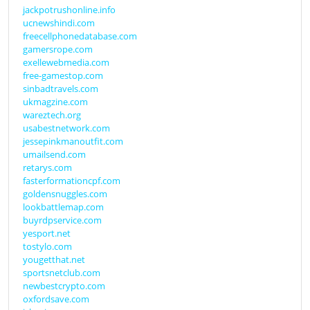
jackpotrushonline.info
ucnewshindi.com
freecellphonedatabase.com
gamersrope.com
exellewebmedia.com
free-gamestop.com
sinbadtravels.com
ukmagzine.com
wareztech.org
usabestnetwork.com
jessepinkmanoutfit.com
umailsend.com
retarys.com
fasterformationcpf.com
goldensnuggles.com
lookbattlemap.com
buyrdpservice.com
yesport.net
tostylo.com
yougetthat.net
sportsnetclub.com
newbestcrypto.com
oxfordsave.com