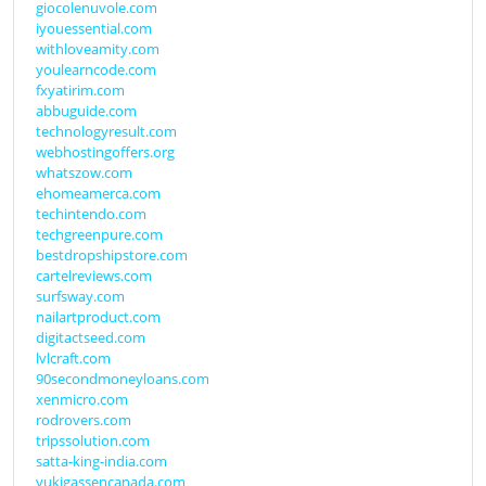
giocolenuvole.com
iyouessential.com
withloveamity.com
youlearncode.com
fxyatirim.com
abbuguide.com
technologyresult.com
webhostingoffers.org
whatszow.com
ehomeamerca.com
techintendo.com
techgreenpure.com
bestdropshipstore.com
cartelreviews.com
surfsway.com
nailartproduct.com
digitactseed.com
lvlcraft.com
90secondmoneyloans.com
xenmicro.com
rodrovers.com
tripssolution.com
satta-king-india.com
yukigassencanada.com