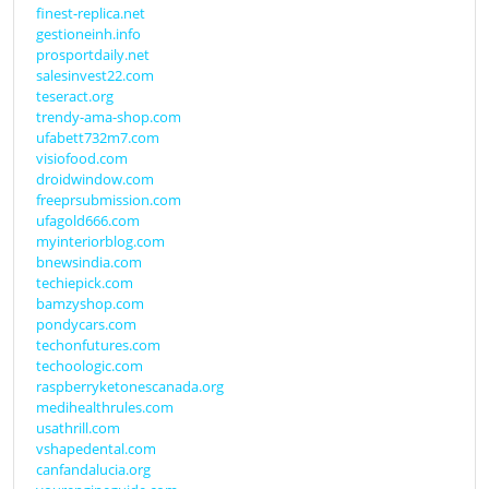
finest-replica.net
gestioneinh.info
prosportdaily.net
salesinvest22.com
teseract.org
trendy-ama-shop.com
ufabett732m7.com
visiofood.com
droidwindow.com
freeprsubmission.com
ufagold666.com
myinteriorblog.com
bnewsindia.com
techiepick.com
bamzyshop.com
pondycars.com
techonfutures.com
techoologic.com
raspberryketonescanada.org
medihealthrules.com
usathrill.com
vshapedental.com
canfandalucia.org