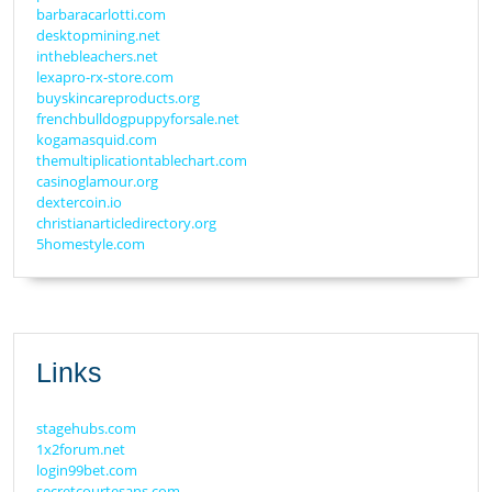
barbaracarlotti.com
desktopmining.net
inthebleachers.net
lexapro-rx-store.com
buyskincareproducts.org
frenchbulldogpuppyforsale.net
kogamasquid.com
themultiplicationtablechart.com
casinoglamour.org
dextercoin.io
christianarticledirectory.org
5homestyle.com
Links
stagehubs.com
1x2forum.net
login99bet.com
secretcourtesans.com