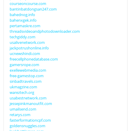
courseoncourse.com
bantinbatdongsan247.com
bahednog.info
bahenxgek.info
pertamaskre.com
threadsvideoandphotodownloader.com
techgiddy.com
usalivenetwork.com
jackpotrushonline.info
ucnewshindi.com
freecellphonedatabase.com
gamersrope.com
exellewebmedia.com
free-gamestop.com
sinbadtravels.com
ukmagzine.com
wareztech.org
usabestnetwork.com
jessepinkmanoutfit.com
umailsend.com
retarys.com
fasterformationcpf.com
goldensnuggles.com