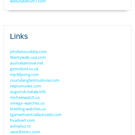
wildufabetum7.com
Links
jimsfamousbbq.com
libertywalk-usa.com
australiamovie.net
gizmobird.co.uk
mp3djsong.com
coursdanglaistoulouse.com
neptunuslex.com
auguri-di-natale.info
michelewatch.us
omega--watches.us
breitling-watches.us
tgarnettcentrallautoads.com
fixadvert.com
autopluz.co
save3time-c.com