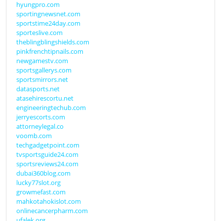
hyungpro.com
sportingnewsnet.com
sportstime24day.com
sporteslive.com
theblingblingshields.com
pinkfrenchtipnails.com
newgamestv.com
sportsgallerys.com
sportsmirrors.net
datasports.net
atasehirescortu.net
engineeringtechub.com
jerryescorts.com
attorneylegal.co
voomb.com
techgadgetpoint.com
tvsportsguide24.com
sportsreviews24.com
dubai360blog.com
lucky77slot.org
growmefast.com
mahkotahokislot.com
onlinecancerpharm.com
ufalek.org