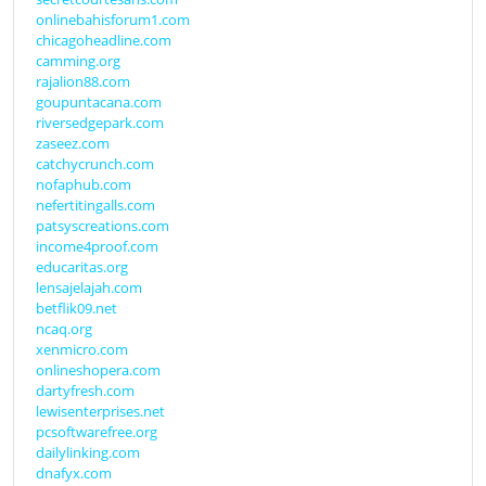
onlinebahisforum1.com
chicagoheadline.com
camming.org
rajalion88.com
goupuntacana.com
riversedgepark.com
zaseez.com
catchycrunch.com
nofaphub.com
nefertitingalls.com
patsyscreations.com
income4proof.com
educaritas.org
lensajelajah.com
betflik09.net
ncaq.org
xenmicro.com
onlineshopera.com
dartyfresh.com
lewisenterprises.net
pcsoftwarefree.org
dailylinking.com
dnafyx.com