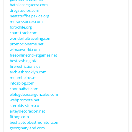
batallasdeguerra.com
dregstudios.com
neatstuffhelpskids.org
moraessoccer.com
forochile.org
chart-track.com
wonderfultraveling.com
promocioname.net
wimaxworld.com
freeonlinecricketgames.net
bestcashing.biz
firerestrictions.us
archiesbrooklyn.com
muambeiros.net
infozblog.com
chonbaihat.com
elblogdeoscargonzalez.com
webpromote.net
steroids-store.co
arteydecoracion.net
fithog.com
bestlaptopbestmonitor.com
georginaryland.com