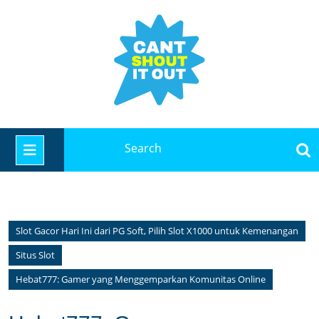
Skip
to
content
Search
Open
for:
Button
Slot Gacor Hari Ini dari PG Soft, Pilih Slot X1000 untuk Kemenangan
Situs Slot
Hebat777: Gamer yang Menggemparkan Komunitas Online