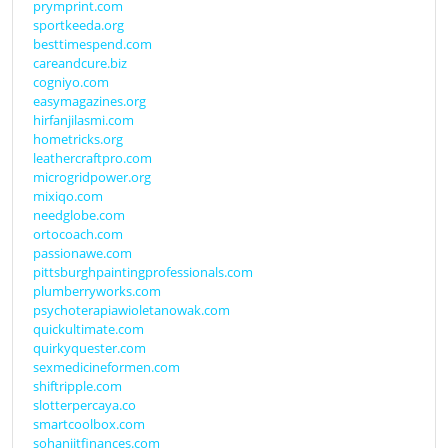
prymprint.com
sportkeeda.org
besttimespend.com
careandcure.biz
cogniyo.com
easymagazines.org
hirfanjilasmi.com
hometricks.org
leathercraftpro.com
microgridpower.org
mixiqo.com
needglobe.com
ortocoach.com
passionawe.com
pittsburghpaintingprofessionals.com
plumberryworks.com
psychoterapiawioletanowak.com
quickultimate.com
quirkyquester.com
sexmedicineformen.com
shiftripple.com
slotterpercaya.co
smartcoolbox.com
sohanjitfinances.com