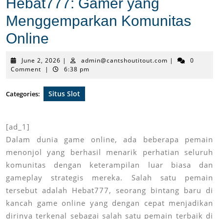
Hebat777: Gamer yang
Menggemparkan Komunitas
Online
June
admin@cantshou
June 2, 2026
|
admin@cantshoutitout.com
|
0
2,
Comment
|
6:38 pm
2026
Situs Slot
Categories:
[ad_1]
Dalam dunia game online, ada beberapa pemain
menonjol yang berhasil menarik perhatian seluruh
komunitas dengan keterampilan luar biasa dan
gameplay strategis mereka. Salah satu pemain
tersebut adalah Hebat777, seorang bintang baru di
kancah game online yang dengan cepat menjadikan
dirinya terkenal sebagai salah satu pemain terbaik di