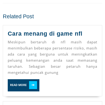
Previous
Next
post:
post:
Related Post
Cara
Cara menang di game nfl
menan
Meskipun bertaruh di nfl masih dapat
di
menimbulkan beberapa persentase risiko, masih
game
ada cara yang berguna untuk meningkatkan
peluang kemenangan anda saat memasang
nfl
taruhan. Sebagian besar petaruh hanya
mengetahui puncak gunung
READ
READ MORE
MORE