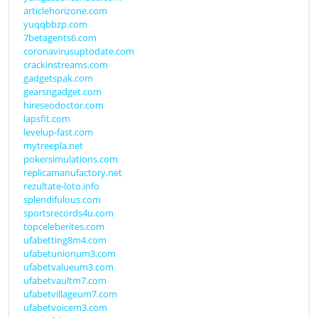
articlehorizone.com
yuqqbbzp.com
7betagents6.com
coronavirusuptodate.com
crackinstreams.com
gadgetspak.com
gearsngadget.com
hireseodoctor.com
lapsfit.com
levelup-fast.com
mytreepla.net
pokersimulations.com
replicamanufactory.net
rezultate-loto.info
splendifulous.com
sportsrecords4u.com
topceleberites.com
ufabetting8m4.com
ufabetunionum3.com
ufabetvalueum3.com
ufabetvaultm7.com
ufabetvillageum7.com
ufabetvoicem3.com