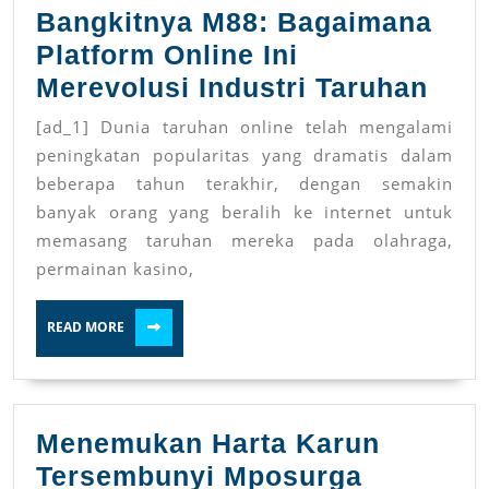
Bangkitnya M88: Bagaimana
Platform Online Ini
Ban
Merevolusi Industri Taruhan
M88
[ad_1] Dunia taruhan online telah mengalami
Bag
peningkatan popularitas yang dramatis dalam
Plat
beberapa tahun terakhir, dengan semakin
banyak orang yang beralih ke internet untuk
Onli
memasang taruhan mereka pada olahraga,
Ini
permainan kasino,
Mere
Indu
READ
READ MORE
MORE
Tar
Menemukan Harta Karun
Menemu
Tersembunyi Mposurga