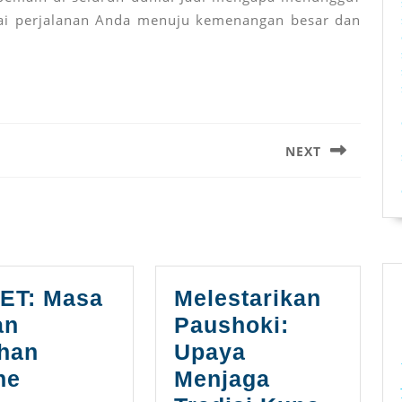
lai perjalanan Anda menuju kemenangan besar dan
NEXT
Next
post:
ET: Masa
Melestarikan
an
Paushoki:
han
Upaya
CMBET:
ne
Menjaga