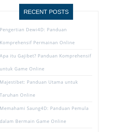
RECENT POSTS
Pengertian Dewi4D: Panduan
Komprehensif Permainan Online
Apa itu Gajibet? Panduan Komprehensif
untuk Game Online
Majestibet: Panduan Utama untuk
Taruhan Online
Memahami Saung4D: Panduan Pemula
dalam Bermain Game Online