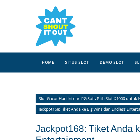
Skip
to
content
HOME
SITUS SLOT
DEMO SLOT
S
Slot Gacor Hari Ini dari PG Soft, Pilih Slot X1000 unt
Jackpot168: Tiket Anda ke Big Wins dan Endless Enter
Jackpot168: Tiket Anda 
Entertainment