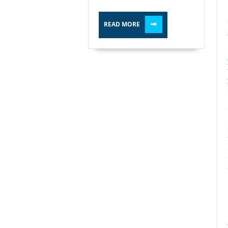
READ
READ MORE
MORE