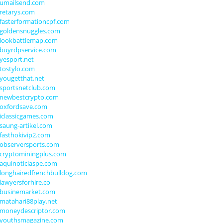
umailsend.com
retarys.com
fasterformationcpf.com
goldensnuggles.com
lookbattlemap.com
buyrdpservice.com
yesport.net
tostylo.com
yougetthat.net
sportsnetclub.com
newbestcrypto.com
oxfordsave.com
iclassicgames.com
saung-artikel.com
fasthokivip2.com
observersports.com
cryptominingplus.com
aquinoticiaspe.com
longhairedfrenchbulldog.com
lawyersforhire.co
businemarket.com
matahari88play.net
moneydescriptor.com
youthsmagazine.com