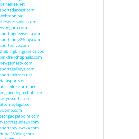
painaidee.net
sportsdarkest.com
webtoon.biz
thesportswires.com
hyungpro.com
sportingnewsnet.com
sportstime24day.com
sporteslive.com
theblingblingshields.com
pinkfrenchtipnails.com
newgamestv.com
sportsgallerys.com
sportsmirrors.net
datasports.net
atasehirescortu.net
engineeringtechub.com
jerryescorts.com
attorneylegal.co
voomb.com
techgadgetpoint.com
tvsportsguide24.com
sportsreviews24.com
dubai360blog.com