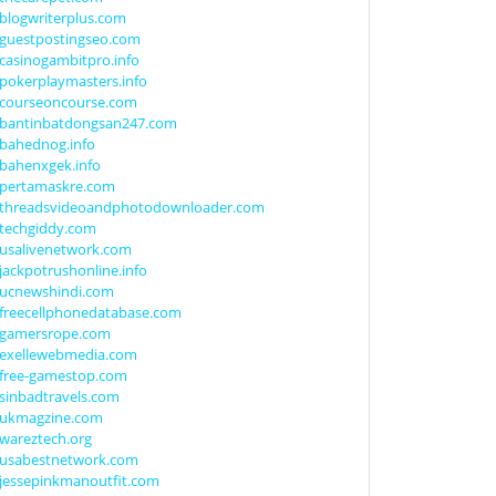
blogwriterplus.com
guestpostingseo.com
casinogambitpro.info
pokerplaymasters.info
tarikan
courseoncourse.com
bantinbatdongsan247.com
oki:
bahednog.info
a
bahenxgek.info
pertamaskre.com
ga
threadsvideoandphotodownloader.com
techgiddy.com
i
usalivenetwork.com
jackpotrushonline.info
ucnewshindi.com
freecellphonedatabase.com
gamersrope.com
exellewebmedia.com
free-gamestop.com
sinbadtravels.com
ukmagzine.com
wareztech.org
usabestnetwork.com
rn
jessepinkmanoutfit.com