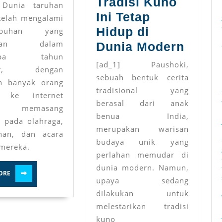
Masa
Tradisi Kuno
 Dunia taruhan
Depan
Ini Tetap
telah mengalami
Taruhan
Hidup di
mbuhan yang
fikan dalam
Online
Meles
Dunia Modern
rapa tahun
Paush
[ad_1] Paushoki,
hir, dengan
Upay
sebuah bentuk cerita
n banyak orang
Menja
tradisional yang
h ke internet
berasal dari anak
Tradis
k memasang
benua India,
Kuno
 pada olahraga,
merupakan warisan
Ini
nan, dan acara
budaya unik yang
 mereka.
Tetap
perlahan memudar di
Hidup
dunia modern. Namun,
READ
ORE
di
MORE
upaya sedang
Dunia
dilakukan untuk
melestarikan tradisi
Mode
kuno