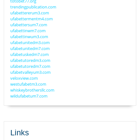
totobet77.org
trendingpublication.com
ufabettererum3.com
ufabettermentm4.com
ufabettersum7.com
ufabettinwm7.com
ufabettinwum3.com
ufabetunitedm3.com
ufabetunitedm7.com
ufabetuskedm7.com
ufabetutoredm3.com
ufabetutoredm7.com
ufabetvalleyum3.com
veloxview.com
westufabetm3.com
whiskeybrothersllc.com
wildufabetum7.com
Links