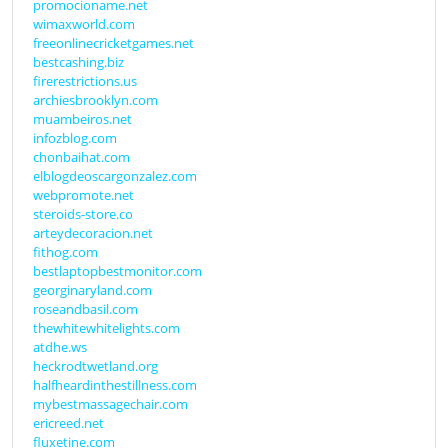
promocioname.net
wimaxworld.com
freeonlinecricketgames.net
bestcashing.biz
firerestrictions.us
archiesbrooklyn.com
muambeiros.net
infozblog.com
chonbaihat.com
elblogdeoscargonzalez.com
webpromote.net
steroids-store.co
arteydecoracion.net
fithog.com
bestlaptopbestmonitor.com
georginaryland.com
roseandbasil.com
thewhitewhitelights.com
atdhe.ws
heckrodtwetland.org
halfheardinthestillness.com
mybestmassagechair.com
ericreed.net
fluxetine.com