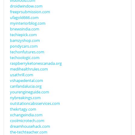
visiofood.com
droidwindow.com
freeprsubmission.com
ufagold666.com
myinteriorblog.com
bnewsindia.com
techiepick.com
bamzyshop.com
pondycars.com
techonfutures.com
techoologic.com
raspberryketonescanada.org
medihealthrules.com
usathrill.com
vshapedental.com
canfandalucia.org
yourengineguide.com
nybreakings.com
outstationcabsservices.com
thekrtagy.com
xchangeindia.com
coolmicrotech.com
dreamhousehack.com
the-techteacher.com