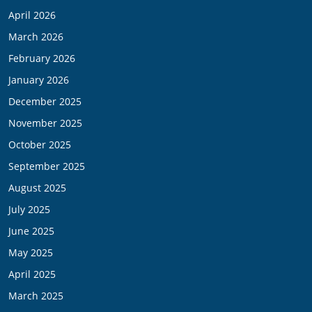
April 2026
March 2026
February 2026
January 2026
December 2025
November 2025
October 2025
September 2025
August 2025
July 2025
June 2025
May 2025
April 2025
March 2025