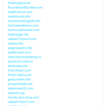
finestreplica.net
flounderandfumble.com
healthohunt.com
retefuturah.info
smartinvestinginfo.info
technewsalliance.com
technonetmarket.com
tedstanger.net
ufabett732um3.com
uskola.info
wagonpaints.info
waitfornext.com
clearvisionmarketing.co
quantum-code.co
whatnews.me
final-dream.com
finest-replica.net
gestioneinh.info
prosportdaily.net
salesinvest22.com
teseract.org
trendy-ama-shop.com
ufabett732m7.com