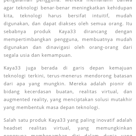
agar teknologi benar-benar meningkatkan kehidupan
kita, teknologi harus bersifat intuitif, mudah
digunakan, dan dapat diakses oleh semua orang. Itu
sebabnya produk Kaya33 dirancang dengan
mempertimbangkan pengguna, membuatnya mudah
digunakan dan dinavigasi oleh orang-orang dari
segala usia dan kemampuan.
Kaya33 juga berada di garis depan kemajuan
teknologi terkini, terus-menerus mendorong batasan
dari apa yang mungkin. Mereka adalah pionir di
bidang kecerdasan buatan, realitas virtual, dan
augmented reality, yang menciptakan solusi mutakhir
yang membentuk masa depan teknologi.
Salah satu produk Kaya33 yang paling inovatif adalah
headset realitas virtual, yang memungkinkan
pengguna membenamkan diri dalam dunia yang