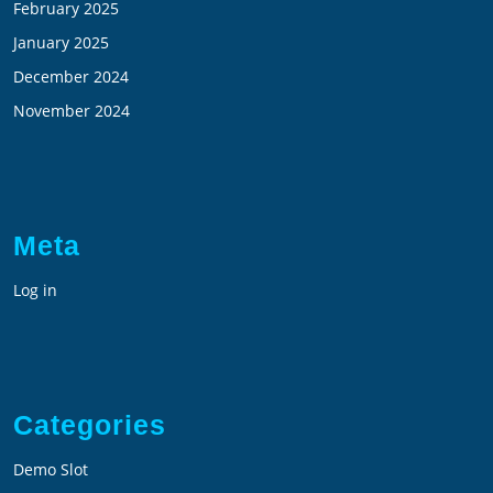
February 2025
January 2025
December 2024
November 2024
Meta
Log in
Categories
Demo Slot