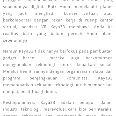
sepenuhnya digital. Baik Anda menjelajahi planet
yang jauh, menghadiri konser virtual, atau
berkolaborasi dengan rekan kerja di ruang kantor
virtual, headset VR Kaya33 membawa Anda ke
realitas baru yang belum pernah Anda alami
sebelumnya.
Namun Kaya33 tidak hanya berfokus pada pembuatan
gadget keren – mereka juga berkomitmen
menggunakan teknologi untuk kebaikan sosial.
Melalui kemitraannya dengan organisasi nirlaba dan
program penjangkauan komunitas, Kaya33
memanfaatkan kekuatan teknologi untuk memberikan
dampak positif bagi dunia.
Kesimpulannya, Kaya33 adalah pelopor dalam
industri teknologi, merevolusi cara kita berinteraksi
dengan teknologi dan membentuk masa depan