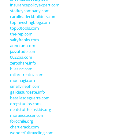
insurancepolicyexpert.com
statkeycompany.com
carolinadeckbuilders.com
topinvestingblog.com
top50tools.com
the-rep.com
saltyfranks.com
annerani.com
jazzatude.com
0022pa.com
zeroshare.info
bilesinc.com
milaretreatnz.com
modaagi.com
smallvilleph.com
galiciasuroeste.info
batallasdeguerra.com
dregstudios.com
neatstuffhelpskids.org
moraessoccer.com
forochile.org
chart-track.com
wonderfultraveling.com