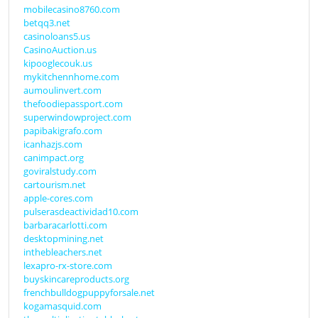
mobilecasino8760.com
betqq3.net
casinoloans5.us
CasinoAuction.us
kipooglecouk.us
mykitchennhome.com
aumoulinvert.com
thefoodiepassport.com
superwindowproject.com
papibakigrafo.com
icanhazjs.com
canimpact.org
goviralstudy.com
cartourism.net
apple-cores.com
pulserasdeactividad10.com
barbaracarlotti.com
desktopmining.net
inthebleachers.net
lexapro-rx-store.com
buyskincareproducts.org
frenchbulldogpuppyforsale.net
kogamasquid.com