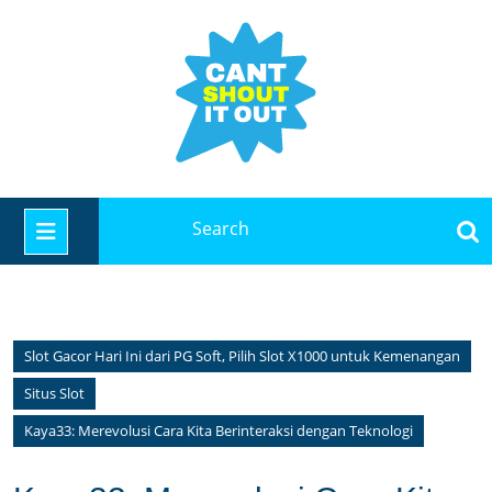
Skip
to
content
Search
Open
for:
Button
Slot Gacor Hari Ini dari PG Soft, Pilih Slot X1000 untuk Kemenangan
Situs Slot
Kaya33: Merevolusi Cara Kita Berinteraksi dengan Teknologi