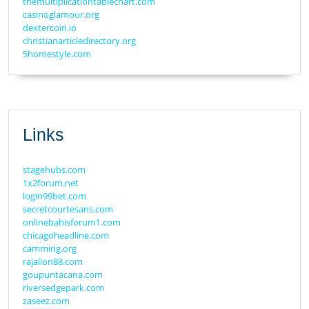
themultiplicationtablechart.com
casinoglamour.org
dextercoin.io
christianarticledirectory.org
5homestyle.com
Links
stagehubs.com
1x2forum.net
login99bet.com
secretcourtesans.com
onlinebahisforum1.com
chicagoheadline.com
camming.org
rajalion88.com
goupuntacana.com
riversedgepark.com
zaseez.com