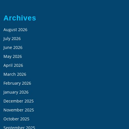
Archives
August 2026
July 2026
June 2026
May 2026
April 2026
March 2026
February 2026
January 2026
December 2025
November 2025
October 2025
September 2025