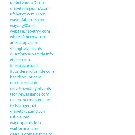
ufabetvaultm7.com
ufabetvillageum7.com
ufabetvoicem3.com
waveufabetm4.com
wayang88.net
websiteufabetm4.com
whiteufabetm4.com
anikalappy.com
dininghelsinki.info
duanfrescariverside.info
etilerx.com
finestreplica.net
flounderandfumble.com
healthohunt.com
retefuturah.info
smartinvestinginfo.info
technewsalliance.com
technonetmarket.com
tedstanger.net
ufabett732um3.com
uskola.info
wagonpaints.info
waitfornext.com
clearvisionmarketing.co