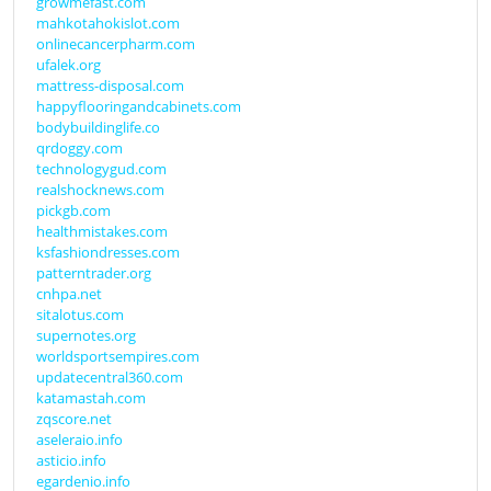
growmefast.com
mahkotahokislot.com
onlinecancerpharm.com
ufalek.org
mattress-disposal.com
happyflooringandcabinets.com
bodybuildinglife.co
qrdoggy.com
technologygud.com
realshocknews.com
pickgb.com
healthmistakes.com
ksfashiondresses.com
patterntrader.org
cnhpa.net
sitalotus.com
supernotes.org
worldsportsempires.com
updatecentral360.com
katamastah.com
zqscore.net
aseleraio.info
asticio.info
egardenio.info