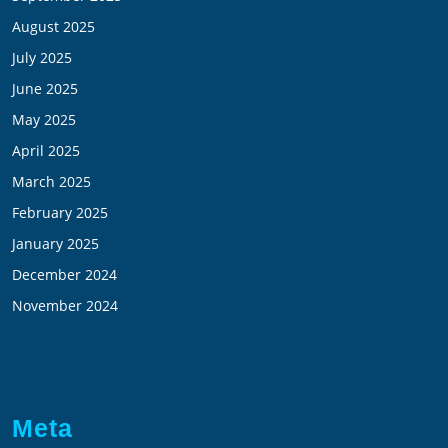
August 2025
July 2025
June 2025
May 2025
April 2025
March 2025
February 2025
January 2025
December 2024
November 2024
Meta