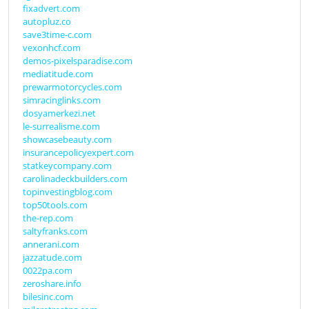
fixadvert.com
autopluz.co
save3time-c.com
vexonhcf.com
demos-pixelsparadise.com
mediatitude.com
prewarmotorcycles.com
simracinglinks.com
dosyamerkezi.net
le-surrealisme.com
showcasebeauty.com
insurancepolicyexpert.com
statkeycompany.com
carolinadeckbuilders.com
topinvestingblog.com
top50tools.com
the-rep.com
saltyfranks.com
annerani.com
jazzatude.com
0022pa.com
zeroshare.info
bilesinc.com