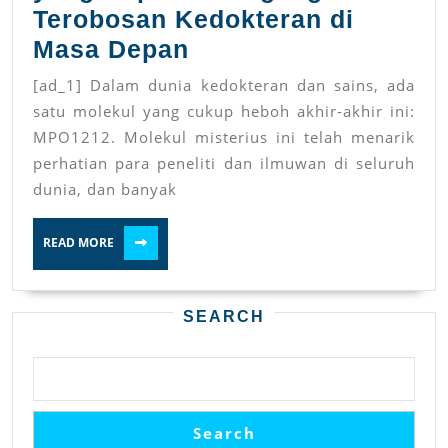
Terobosan Kedokteran di
Temui
Masa Depan
MPO1212:
[ad_1] Dalam dunia kedokteran dan sains, ada
Molekul
satu molekul yang cukup heboh akhir-akhir ini:
yang
MPO1212. Molekul misterius ini telah menarik
perhatian para peneliti dan ilmuwan di seluruh
Dapat
dunia, dan banyak
Memegang
Kunci
READ
READ MORE
MORE
Terobosan
Kedokteran
di
SEARCH
Masa
Depan
Search