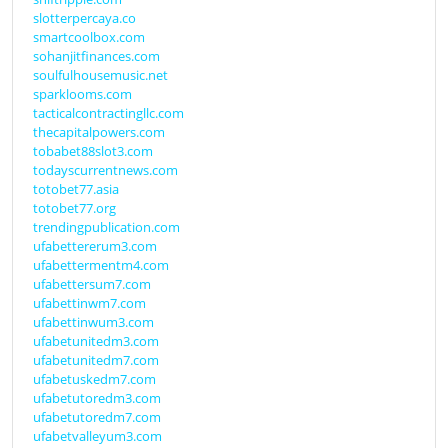
slotterpercaya.co
smartcoolbox.com
sohanjitfinances.com
soulfulhousemusic.net
sparklooms.com
tacticalcontractingllc.com
thecapitalpowers.com
tobabet88slot3.com
todayscurrentnews.com
totobet77.asia
totobet77.org
trendingpublication.com
ufabettererum3.com
ufabettermentm4.com
ufabettersum7.com
ufabettinwm7.com
ufabettinwum3.com
ufabetunitedm3.com
ufabetunitedm7.com
ufabetuskedm7.com
ufabetutoredm3.com
ufabetutoredm7.com
ufabetvalleyum3.com