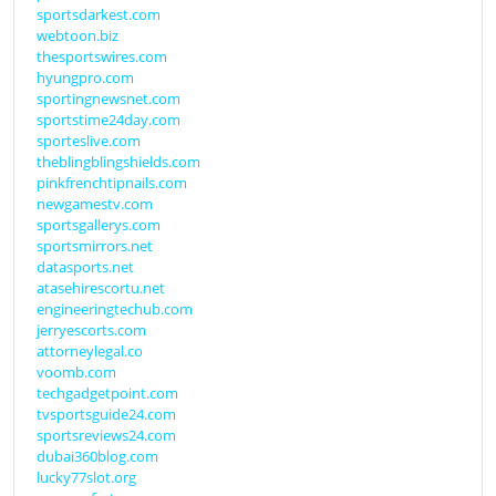
sportsdarkest.com
webtoon.biz
thesportswires.com
hyungpro.com
sportingnewsnet.com
sportstime24day.com
sporteslive.com
theblingblingshields.com
pinkfrenchtipnails.com
newgamestv.com
sportsgallerys.com
sportsmirrors.net
datasports.net
atasehirescortu.net
engineeringtechub.com
jerryescorts.com
attorneylegal.co
voomb.com
techgadgetpoint.com
tvsportsguide24.com
sportsreviews24.com
dubai360blog.com
lucky77slot.org