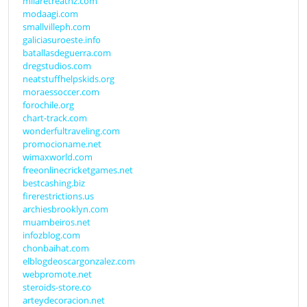
milaretreatnz.com
modaagi.com
smallvilleph.com
galiciasuroeste.info
batallasdeguerra.com
dregstudios.com
neatstuffhelpskids.org
moraessoccer.com
forochile.org
chart-track.com
wonderfultraveling.com
promocioname.net
wimaxworld.com
freeonlinecricketgames.net
bestcashing.biz
firerestrictions.us
archiesbrooklyn.com
muambeiros.net
infozblog.com
chonbaihat.com
elblogdeoscargonzalez.com
webpromote.net
steroids-store.co
arteydecoracion.net