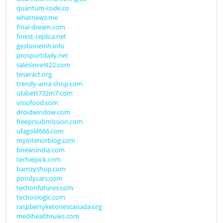
quantum-code.co
whatnews.me
final-dream.com
finest-replica.net
gestioneinh.info
prosportdaily.net
salesinvest22.com
teseract.org
trendy-ama-shop.com
ufabett732m7.com
visiofood.com
droidwindow.com
freeprsubmission.com
ufagold666.com
myinteriorblog.com
bnewsindia.com
techiepick.com
bamzyshop.com
pondycars.com
techonfutures.com
techoologic.com
raspberryketonescanada.org
medihealthrules.com