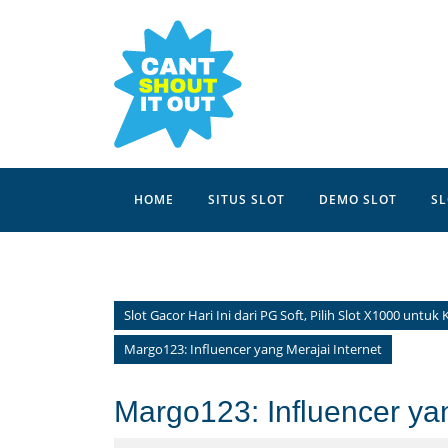
Skip
to
content
HOME
SITUS SLOT
DEMO SLOT
S
Slot Gacor Hari Ini dari PG Soft, Pilih Slot X1000 unt
Margo123: Influencer yang Merajai Internet
Margo123: Influencer yan