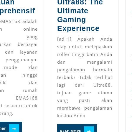
auan
Ultra88: The
Membuka
rehensif
Ultimate
p
Kunci
Gaming
 EMAS168 adalah
Rahasia
Lepaska
Experience
form online
EMAS168:
roller
uler yang
[ad_1] Apakah Anda
rkan berbagai
Tinjauan
tinggi
siap untuk melepaskan
k dan layanan
Komprehensif
batin
roller tinggi batin Anda
 penggunanya.
dan mengalami
Anda
 mode dan
pengalaman bermain
di
ahan hingga
terbaik? Tidak terlihat
Ultra88:
tronik dan
lagi dari Ultra88,
The
latan rumah
tujuan game utama
Ultimate
ga, EMAS168
yang pasti akan
i sesuatu untuk
Gaming
membawa pengalaman
orang.
Experie
kasino Anda
READ
READ
ORE
READ MORE
MORE