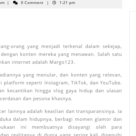
admin@cantshoutitout.com
com
|
0 Comment
|
1:21 pm
rang-orang yang menjadi terkenal dalam sekejap,
t dengan konten mereka yang menawan. Salah satu
hkan internet adalah Margo123.
adiannya yang menular, dan konten yang relevan,
 platform seperti Instagram, TikTok, dan YouTube.
dan kecantikan hingga vlog gaya hidup dan ulasan
cerdasan dan pesona khasnya.
r lainnya adalah keaslian dan transparansinya. Ia
 duka dalam hidupnya, berbagi momen glamor dan
erbukaan ini membuatnya disayangi oleh para
dan realitanya di dunia yang sering kali dipenuhi