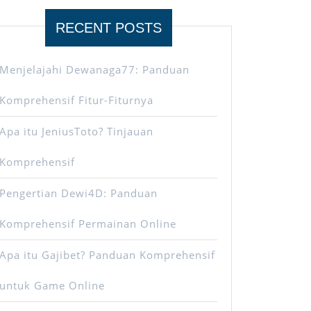
RECENT POSTS
Menjelajahi Dewanaga77: Panduan
Komprehensif Fitur-Fiturnya
Apa itu JeniusToto? Tinjauan
Komprehensif
Pengertian Dewi4D: Panduan
Komprehensif Permainan Online
Apa itu Gajibet? Panduan Komprehensif
untuk Game Online