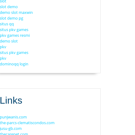
slot
slot demo
demo slot maxwin
slot demo pg
situs qq
situs pkv games
pkv games resmi
demo slot
pkv
situs pkv games
pkv
dominoqq login
Links
punjwanis.com
the-parcs-clematiscondos.com
jusu-gb.com
thecarepet.com