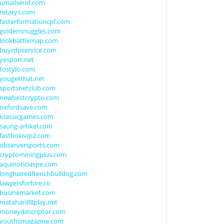
umailsend.com
retarys.com
fasterformationcpf.com
goldensnuggles.com
lookbattlemap.com
buyrdpservice.com
yesport.net
tostylo.com
yougetthat.net
sportsnetclub.com
newbestcrypto.com
oxfordsave.com
iclassicgames.com
saung-artikel.com
fasthokivip2.com
observersports.com
cryptominingplus.com
aquinoticiaspe.com
longhairedfrenchbulldog.com
lawyersforhire.co
businemarket.com
matahari88play.net
moneydescriptor.com
youthsmagazine.com