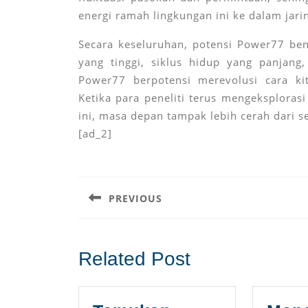
energi ramah lingkungan ini ke dalam jarin
Secara keseluruhan, potensi Power77 ben
yang tinggi, siklus hidup yang panjang,
Power77 berpotensi merevolusi cara kita
Ketika para peneliti terus mengeksploras
ini, masa depan tampak lebih cerah dari 
[ad_2]
Post
navigation
PREVIOUS
Previous
post:
Related Post