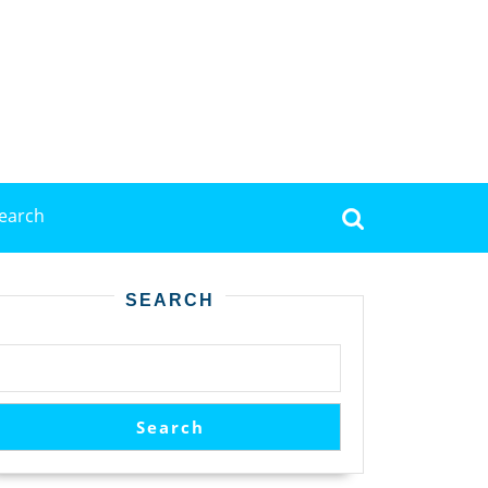
rch
SEARCH
Search