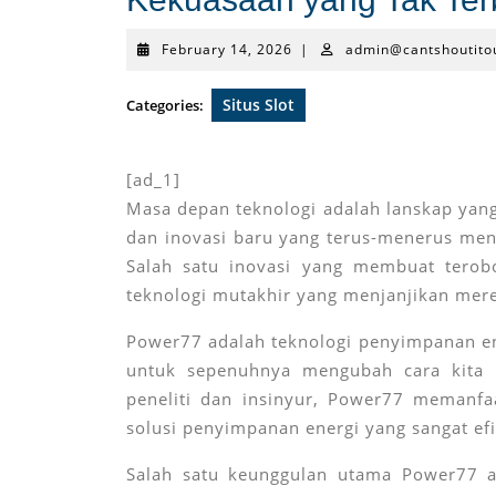
February
February 14, 2026
|
admin@cantshoutito
14,
2026
Situs Slot
Categories:
[ad_1]
Masa depan teknologi adalah lanskap yan
dan inovasi baru yang terus-menerus men
Salah satu inovasi yang membuat terob
teknologi mutakhir yang menjanjikan merevo
Power77 adalah teknologi penyimpanan en
untuk sepenuhnya mengubah cara kita 
peneliti dan insinyur, Power77 memanfa
solusi penyimpanan energi yang sangat ef
Salah satu keunggulan utama Power77 ad