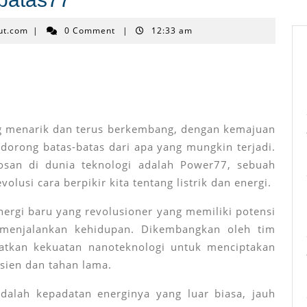
admin@cantshoutitout.com
ut.com
|
0 Comment
|
12:33 am
g menarik dan terus berkembang, dengan kemajuan
dorong batas-batas dari apa yang mungkin terjadi.
osan di dunia teknologi adalah Power77, sebuah
lusi cara berpikir kita tentang listrik dan energi.
ergi baru yang revolusioner yang memiliki potensi
menjalankan kehidupan. Dikembangkan oleh tim
atkan kekuatan nanoteknologi untuk menciptakan
isien dan tahan lama.
alah kepadatan energinya yang luar biasa, jauh