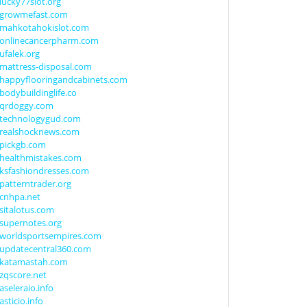
lucky77slot.org
growmefast.com
mahkotahokislot.com
onlinecancerpharm.com
ufalek.org
mattress-disposal.com
happyflooringandcabinets.com
bodybuildinglife.co
qrdoggy.com
technologygud.com
realshocknews.com
pickgb.com
healthmistakes.com
ksfashiondresses.com
patterntrader.org
cnhpa.net
sitalotus.com
supernotes.org
worldsportsempires.com
updatecentral360.com
katamastah.com
zqscore.net
aseleraio.info
asticio.info