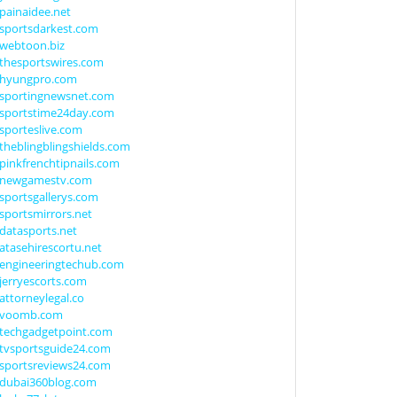
painaidee.net
sportsdarkest.com
webtoon.biz
thesportswires.com
hyungpro.com
sportingnewsnet.com
sportstime24day.com
sporteslive.com
theblingblingshields.com
pinkfrenchtipnails.com
newgamestv.com
sportsgallerys.com
sportsmirrors.net
datasports.net
atasehirescortu.net
engineeringtechub.com
jerryescorts.com
attorneylegal.co
voomb.com
techgadgetpoint.com
tvsportsguide24.com
sportsreviews24.com
dubai360blog.com