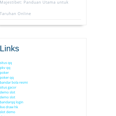
Majestibet: Panduan Utama untuk
Taruhan Online
Links
situs qq
pkv qq
poker
poker qq
bandar bola resmi
situs gacor
demo slot
demo slot
bandarqq login
live draw hk
slot demo