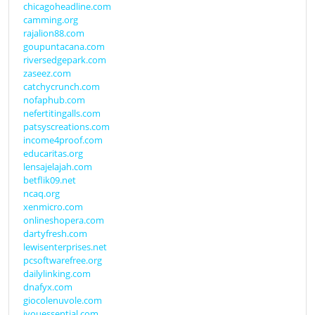
chicagoheadline.com
camming.org
rajalion88.com
goupuntacana.com
riversedgepark.com
zaseez.com
catchycrunch.com
nofaphub.com
nefertitingalls.com
patsyscreations.com
income4proof.com
educaritas.org
lensajelajah.com
betflik09.net
ncaq.org
xenmicro.com
onlineshopera.com
dartyfresh.com
lewisenterprises.net
pcsoftwarefree.org
dailylinking.com
dnafyx.com
giocolenuvole.com
iyouessential.com