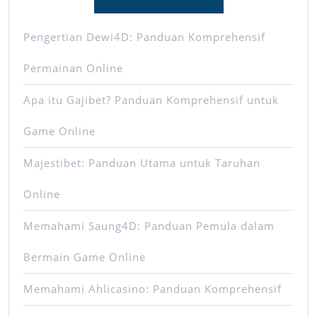
Pengertian Dewi4D: Panduan Komprehensif
Permainan Online
Apa itu Gajibet? Panduan Komprehensif untuk
Game Online
Majestibet: Panduan Utama untuk Taruhan
Online
Memahami Saung4D: Panduan Pemula dalam
Bermain Game Online
Memahami Ahlicasino: Panduan Komprehensif