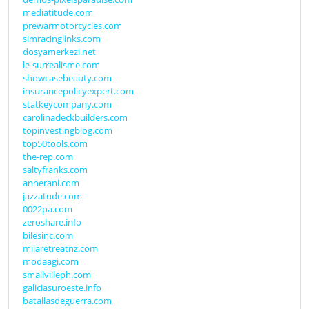
mediatitude.com
prewarmotorcycles.com
simracinglinks.com
dosyamerkezi.net
le-surrealisme.com
showcasebeauty.com
insurancepolicyexpert.com
statkeycompany.com
carolinadeckbuilders.com
topinvestingblog.com
top50tools.com
the-rep.com
saltyfranks.com
annerani.com
jazzatude.com
0022pa.com
zeroshare.info
bilesinc.com
milaretreatnz.com
modaagi.com
smallvilleph.com
galiciasuroeste.info
batallasdeguerra.com