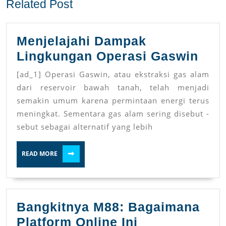
Related Post
Menjelajahi Dampak
Menj
Lingkungan Operasi Gaswin
Dam
[ad_1] Operasi Gaswin, atau ekstraksi gas alam
Lin
dari reservoir bawah tanah, telah menjadi
Ope
semakin umum karena permintaan energi terus
meningkat. Sementara gas alam sering disebut -
Gas
sebut sebagai alternatif yang lebih
READ
READ MORE
MORE
Bangkitnya M88: Bagaimana
Platform Online Ini