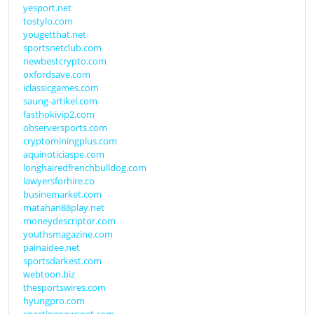
yesport.net
tostylo.com
yougetthat.net
sportsnetclub.com
newbestcrypto.com
oxfordsave.com
iclassicgames.com
saung-artikel.com
fasthokivip2.com
observersports.com
cryptominingplus.com
aquinoticiaspe.com
longhairedfrenchbulldog.com
lawyersforhire.co
businemarket.com
matahari88play.net
moneydescriptor.com
youthsmagazine.com
painaidee.net
sportsdarkest.com
webtoon.biz
thesportswires.com
hyungpro.com
sportingnewsnet.com