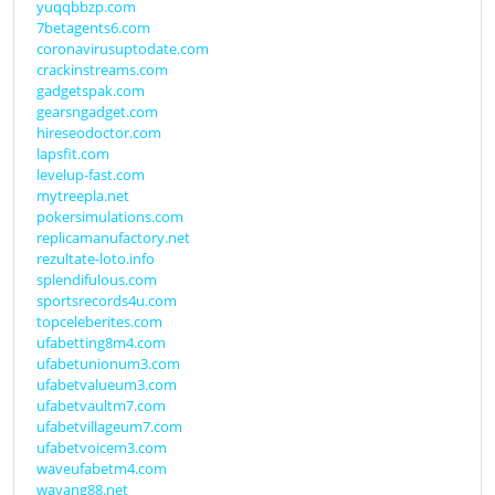
yuqqbbzp.com
7betagents6.com
coronavirusuptodate.com
crackinstreams.com
gadgetspak.com
gearsngadget.com
hireseodoctor.com
lapsfit.com
levelup-fast.com
mytreepla.net
pokersimulations.com
replicamanufactory.net
rezultate-loto.info
splendifulous.com
sportsrecords4u.com
topceleberites.com
ufabetting8m4.com
ufabetunionum3.com
ufabetvalueum3.com
ufabetvaultm7.com
ufabetvillageum7.com
ufabetvoicem3.com
waveufabetm4.com
wayang88.net