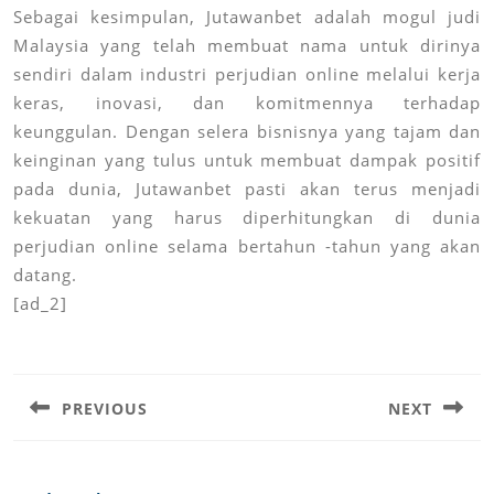
Sebagai kesimpulan, Jutawanbet adalah mogul judi
Malaysia yang telah membuat nama untuk dirinya
sendiri dalam industri perjudian online melalui kerja
keras, inovasi, dan komitmennya terhadap
keunggulan. Dengan selera bisnisnya yang tajam dan
keinginan yang tulus untuk membuat dampak positif
pada dunia, Jutawanbet pasti akan terus menjadi
kekuatan yang harus diperhitungkan di dunia
perjudian online selama bertahun -tahun yang akan
datang.
[ad_2]
Post
navigation
PREVIOUS
NEXT
Previous
Next
post:
post: