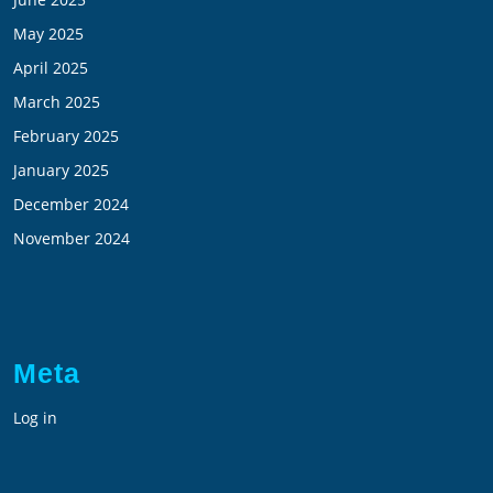
May 2025
April 2025
March 2025
February 2025
January 2025
December 2024
November 2024
Meta
Log in