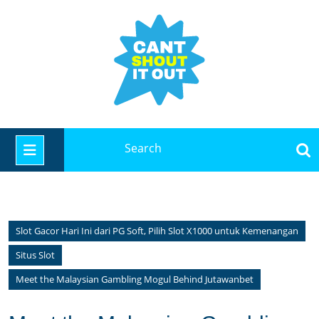
Skip
to
content
Search
Open
for:
Button
Slot Gacor Hari Ini dari PG Soft, Pilih Slot X1000 untuk Kemenangan
Situs Slot
Meet the Malaysian Gambling Mogul Behind Jutawanbet