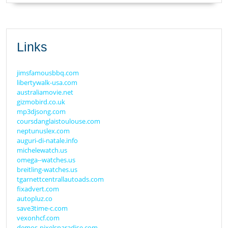
Links
jimsfamousbbq.com
libertywalk-usa.com
australiamovie.net
gizmobird.co.uk
mp3djsong.com
coursdanglaistoulouse.com
neptunuslex.com
auguri-di-natale.info
michelewatch.us
omega--watches.us
breitling-watches.us
tgarnettcentrallautoads.com
fixadvert.com
autopluz.co
save3time-c.com
vexonhcf.com
demos-pixelsparadise.com