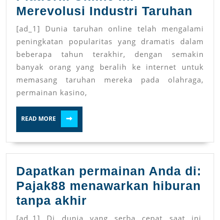
Ban
Merevolusi Industri Taruhan
M88
[ad_1] Dunia taruhan online telah mengalami
Bag
peningkatan popularitas yang dramatis dalam
Plat
beberapa tahun terakhir, dengan semakin
banyak orang yang beralih ke internet untuk
Onli
memasang taruhan mereka pada olahraga,
Ini
permainan kasino,
Mere
Indu
READ
READ MORE
MORE
Tar
Dapatkan permainan Anda di:
Pajak88 menawarkan hiburan
Dapatkan
tanpa akhir
permainan
[ad_1] Di dunia yang serba cepat saat ini,