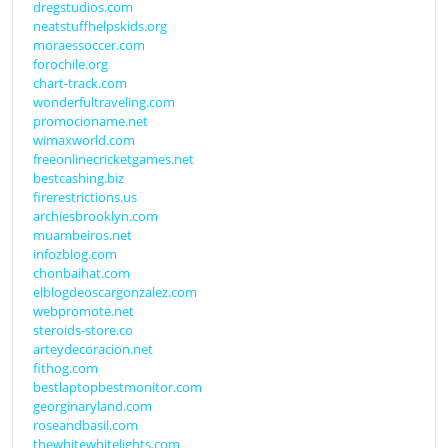
dregstudios.com
neatstuffhelpskids.org
moraessoccer.com
forochile.org
chart-track.com
wonderfultraveling.com
promocioname.net
wimaxworld.com
freeonlinecricketgames.net
bestcashing.biz
firerestrictions.us
archiesbrooklyn.com
muambeiros.net
infozblog.com
chonbaihat.com
elblogdeoscargonzalez.com
webpromote.net
steroids-store.co
arteydecoracion.net
fithog.com
bestlaptopbestmonitor.com
georginaryland.com
roseandbasil.com
thewhitewhitelights.com