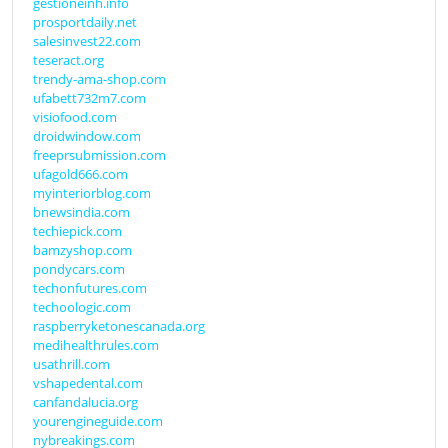
gestioneinh.info
prosportdaily.net
salesinvest22.com
teseract.org
trendy-ama-shop.com
ufabett732m7.com
visiofood.com
droidwindow.com
freeprsubmission.com
ufagold666.com
myinteriorblog.com
bnewsindia.com
techiepick.com
bamzyshop.com
pondycars.com
techonfutures.com
techoologic.com
raspberryketonescanada.org
medihealthrules.com
usathrill.com
vshapedental.com
canfandalucia.org
yourengineguide.com
nybreakings.com