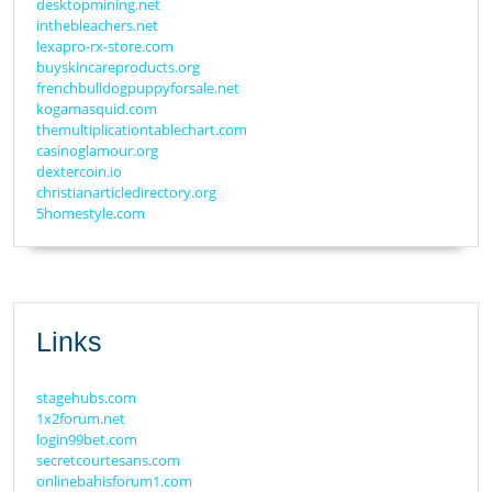
desktopmining.net
inthebleachers.net
lexapro-rx-store.com
buyskincareproducts.org
frenchbulldogpuppyforsale.net
kogamasquid.com
themultiplicationtablechart.com
casinoglamour.org
dextercoin.io
christianarticledirectory.org
5homestyle.com
Links
stagehubs.com
1x2forum.net
login99bet.com
secretcourtesans.com
onlinebahisforum1.com