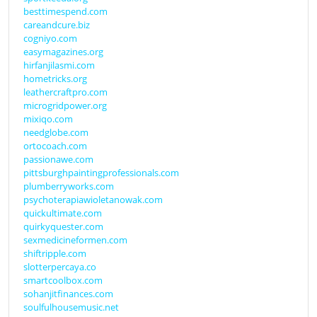
besttimespend.com
careandcure.biz
cogniyo.com
easymagazines.org
hirfanjilasmi.com
hometricks.org
leathercraftpro.com
microgridpower.org
mixiqo.com
needglobe.com
ortocoach.com
passionawe.com
pittsburghpaintingprofessionals.com
plumberryworks.com
psychoterapiawioletanowak.com
quickultimate.com
quirkyquester.com
sexmedicineformen.com
shiftripple.com
slotterpercaya.co
smartcoolbox.com
sohanjitfinances.com
soulfulhousemusic.net