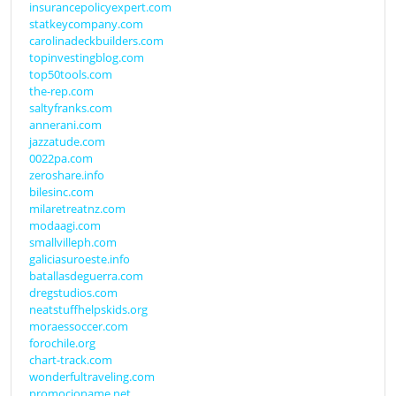
insurancepolicyexpert.com
statkeycompany.com
carolinadeckbuilders.com
topinvestingblog.com
top50tools.com
the-rep.com
saltyfranks.com
annerani.com
jazzatude.com
0022pa.com
zeroshare.info
bilesinc.com
milaretreatnz.com
modaagi.com
smallvilleph.com
galiciasuroeste.info
batallasdeguerra.com
dregstudios.com
neatstuffhelpskids.org
moraessoccer.com
forochile.org
chart-track.com
wonderfultraveling.com
promocioname.net