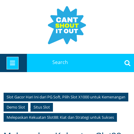
Skip
to
content
Search
Open
for:
Button
Slot Gacor Hari Ini dari PG Soft, Pilih Slot X1000 untuk Kemenangan
Demo Slot
,
Situs Slot
Melepaskan Kekuatan Slot88: Kiat dan Strategi untuk Sukses