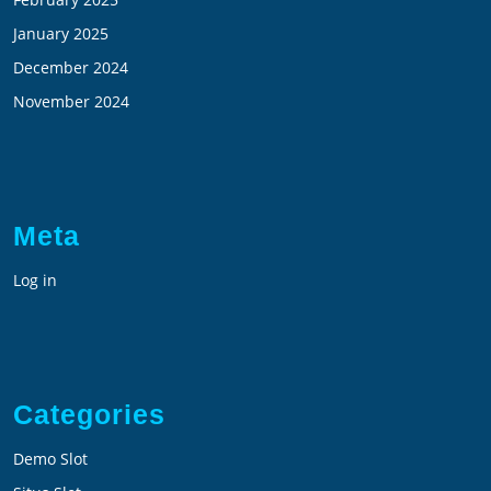
January 2025
December 2024
November 2024
Meta
Log in
Categories
Demo Slot