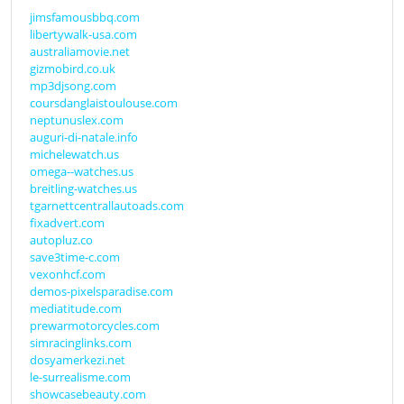
jimsfamousbbq.com
libertywalk-usa.com
australiamovie.net
gizmobird.co.uk
mp3djsong.com
coursdanglaistoulouse.com
neptunuslex.com
auguri-di-natale.info
michelewatch.us
omega--watches.us
breitling-watches.us
tgarnettcentrallautoads.com
fixadvert.com
autopluz.co
save3time-c.com
vexonhcf.com
demos-pixelsparadise.com
mediatitude.com
prewarmotorcycles.com
simracinglinks.com
dosyamerkezi.net
le-surrealisme.com
showcasebeauty.com