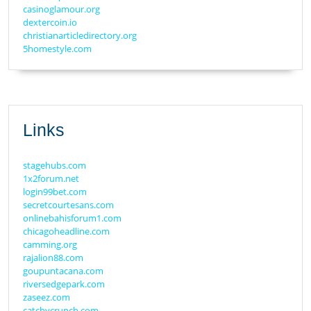
casinoglamour.org
dextercoin.io
christianarticledirectory.org
5homestyle.com
Links
stagehubs.com
1x2forum.net
login99bet.com
secretcourtesans.com
onlinebahisforum1.com
chicagoheadline.com
camming.org
rajalion88.com
goupuntacana.com
riversedgepark.com
zaseez.com
catchycrunch.com