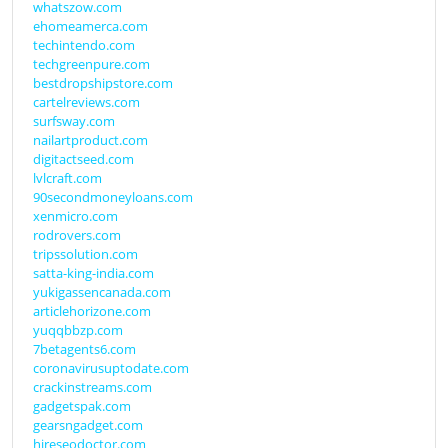
whatszow.com
ehomeamerca.com
techintendo.com
techgreenpure.com
bestdropshipstore.com
cartelreviews.com
surfsway.com
nailartproduct.com
digitactseed.com
lvlcraft.com
90secondmoneyloans.com
xenmicro.com
rodrovers.com
tripssolution.com
satta-king-india.com
yukigassencanada.com
articlehorizone.com
yuqqbbzp.com
7betagents6.com
coronavirusuptodate.com
crackinstreams.com
gadgetspak.com
gearsngadget.com
hireseodoctor.com