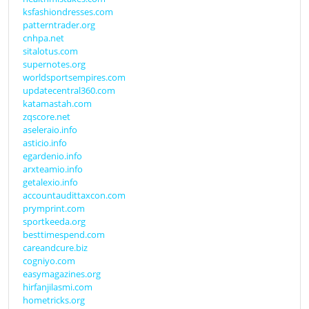
ksfashiondresses.com
patterntrader.org
cnhpa.net
sitalotus.com
supernotes.org
worldsportsempires.com
updatecentral360.com
katamastah.com
zqscore.net
aseleraio.info
asticio.info
egardenio.info
arxteamio.info
getalexio.info
accountaudittaxcon.com
prymprint.com
sportkeeda.org
besttimespend.com
careandcure.biz
cogniyo.com
easymagazines.org
hirfanjilasmi.com
hometricks.org