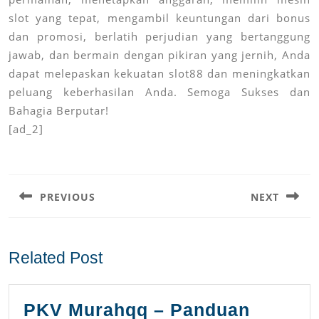
slot yang tepat, mengambil keuntungan dari bonus
dan promosi, berlatih perjudian yang bertanggung
jawab, dan bermain dengan pikiran yang jernih, Anda
dapat melepaskan kekuatan slot88 dan meningkatkan
peluang keberhasilan Anda. Semoga Sukses dan
Bahagia Berputar!
[ad_2]
Post
navigation
PREVIOUS
NEXT
Previous
Next
post:
post:
Related Post
PKV Murahqq – Panduan