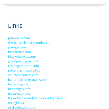
Links
punjwanis.com
the-parcs-clematiscondos.com
jusu-gb.com
thecarepet.com
blogwriterplus.com
guestpostingseo.com
casinogambitpro.info
pokerplaymasters.info
courseoncourse.com
bantinbatdongsan247.com
bahednog.info
bahenxgek.info
pertamaskre.com
threadsvideoandphotodownloader.com
techgiddy.com
usalivenetwork.com