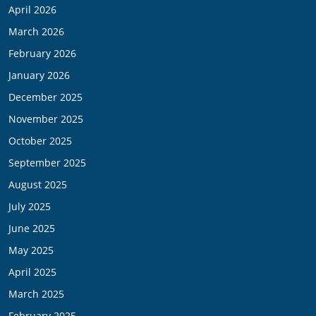
April 2026
March 2026
February 2026
January 2026
December 2025
November 2025
October 2025
September 2025
August 2025
July 2025
June 2025
May 2025
April 2025
March 2025
February 2025