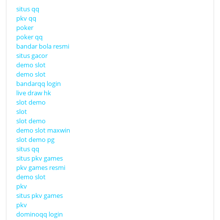
situs qq
pkv qq
poker
poker qq
bandar bola resmi
situs gacor
demo slot
demo slot
bandarqq login
live draw hk
slot demo
slot
slot demo
demo slot maxwin
slot demo pg
situs qq
situs pkv games
pkv games resmi
demo slot
pkv
situs pkv games
pkv
dominoqq login