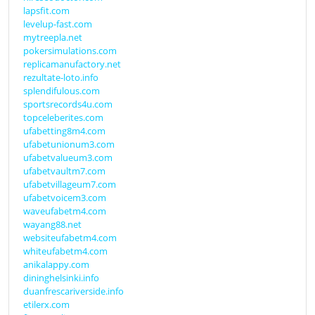
lapsfit.com
levelup-fast.com
mytreepla.net
pokersimulations.com
replicamanufactory.net
rezultate-loto.info
splendifulous.com
sportsrecords4u.com
topceleberites.com
ufabetting8m4.com
ufabetunionum3.com
ufabetvalueum3.com
ufabetvaultm7.com
ufabetvillageum7.com
ufabetvoicem3.com
waveufabetm4.com
wayang88.net
websiteufabetm4.com
whiteufabetm4.com
anikalappy.com
dininghelsinki.info
duanfrescariverside.info
etilerx.com