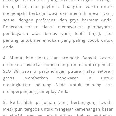
tema, fitur, dan paylines. Luangkan waktu untuk
menjelajahi berbagai opsi dan memilih mesin yang
sesuai dengan preferensi dan gaya bermain Anda.
Beberapa mesin dapat menawarkan pembayaran
pembayaran atau bonus yang lebih tinggi, jadi
penting untuk menemukan yang paling cocok untuk
Anda.
4. Manfaatkan bonus dan promosi: Banyak kasino
online menawarkan bonus dan promosi untuk pemain
SLOT88, seperti pertandingan putaran atau setoran
gratis. Manfaatkan penawaran ini untuk
meningkatkan peluang Anda untuk menang dan
memperpanjang gameplay Anda.
5. Berlatihlah perjudian yang bertanggung jawab:
Meskipun tergoda untuk mengejar kemenangan besar
di slot88, penting untuk diingat bahwa perjudian