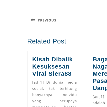
Post
navigation
PREVIOUS
Previous
post:
Related Post
Kisah Dibalik
Bag
Kesuksesan
Nag
Kisah
Viral Siera88
Mere
Dibalik
Pasa
[ad_1] Di dunia media
Kesuksesa
Uang
sosial, tak terhitung
Viral
banyaknya individu
[ad_1
yang berupaya
Siera88
adala