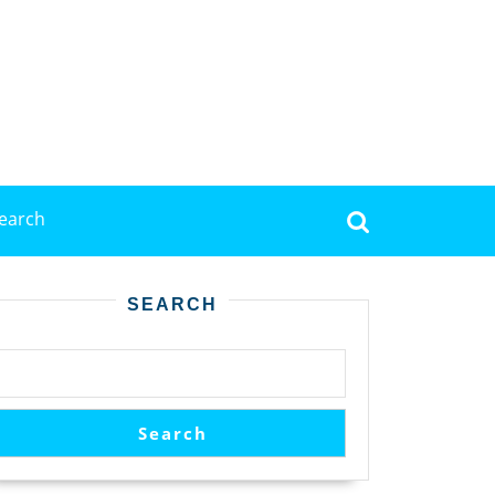
rch
SEARCH
Search