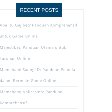
RECENT POSTS
Apa itu Gajibet? Panduan Komprehensif
untuk Game Online
Majestibet: Panduan Utama untuk
Taruhan Online
Memahami Saung4D: Panduan Pemula
dalam Bermain Game Online
Memahami Ahlicasino: Panduan
Komprehensif