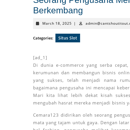
Berkembang
March
March 18, 2025
|
admin@cantshoutitout
18,
2025
Situs Slot
Categories:
[ad_1]
Di dunia e-commerce yang serba cepat, 
kerumunan dan membangun bisnis onlin
yang sukses, telah menjadi nama rum
bagaimana pengusaha ini mencapai keberha
Mari kita lihat lebih dekat kisah suk
mengubah hasrat mereka menjadi bisnis 
Cemara123 didirikan oleh seorang pengus
mata yang tajam untuk gaya. Dengan lata