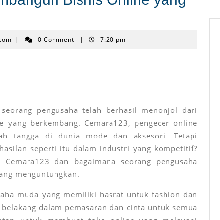
admin@cantshoutitout.com
.com
|
0 Comment
|
7:20 pm
seorang pengusaha telah berhasil menonjol dari
e yang berkembang. Cemara123, pengecer online
ah tangga di dunia mode dan aksesori. Tetapi
silan seperti itu dalam industri yang kompetitif?
ses Cemara123 dan bagaimana seorang pengusaha
yang menguntungkan.
aha muda yang memiliki hasrat untuk fashion dan
r belakang dalam pemasaran dan cinta untuk semua