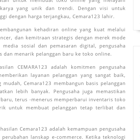
patan untuk membuat toko online yang melayani
arya yang unik dan trendi. Dengan visi untuk
ggi dengan harga terjangkau, Cemara123 lahir.
embangunan kehadiran online yang kuat melalui
uencer, dan kemitraan strategis dengan merek mode
 media sosial dan pemasaran digital, pengusaha
s dan menarik pelanggan baru ke toko online.
hasilan CEMARA123 adalah komitmen pengusaha
emberikan layanan pelanggan yang sangat baik,
ng mudah, Cemara123 membangun basis pelanggan
atkan lebih banyak. Pengusaha juga memastikan
rbaru, terus -menerus memperbarui inventaris toko
ik untuk membuat pelanggan tetap terlibat dan
berhasilan Cemara123 adalah kemampuan pengusaha
 perubahan lanskap e-commerce. Ketika teknologi