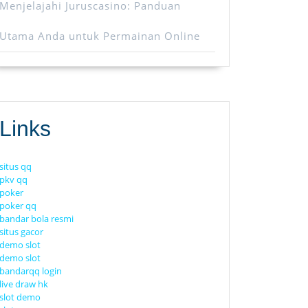
Menjelajahi Juruscasino: Panduan
Utama Anda untuk Permainan Online
Links
situs qq
pkv qq
poker
poker qq
bandar bola resmi
situs gacor
demo slot
demo slot
bandarqq login
live draw hk
slot demo