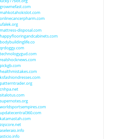
lucky77slot.org
growmefast.com
mahkotahokislot.com
onlinecancerpharm.com
ufalek.org
mattress-disposal.com
happyflooringandcabinets.com
bodybuildinglife.co
qrdoggy.com
technologygud.com
realshocknews.com
pickgb.com
healthmistakes.com
ksfashiondresses.com
patterntrader.org
cnhpa.net
sitalotus.com
supernotes.org
worldsportsempires.com
updatecentral360.com
katamastah.com
zqscore.net
aseleraio.info
asticio.info