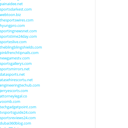
painaidee.net
sportsdarkest.com
webtoon.biz
thesportswires.com
hyungpro.com
sportingnewsnet.com
sportstime24day.com
sporteslive.com
theblingblingshields.com
pinkfrenchtipnails.com
newgamestv.com
sportsgallerys.com
sportsmirrors.net
datasports.net
atasehirescortu.net
engineeringtechub.com
jerryescorts.com
attorneylegal.co
voomb.com
techgadgetpoint.com
tvsportsguide24.com
sportsreviews24.com
dubai360blog.com