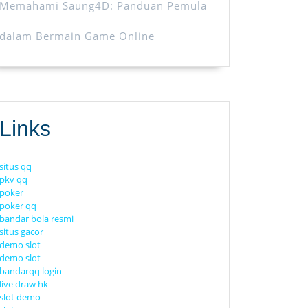
Memahami Saung4D: Panduan Pemula
dalam Bermain Game Online
Links
situs qq
pkv qq
poker
poker qq
bandar bola resmi
situs gacor
demo slot
demo slot
bandarqq login
live draw hk
slot demo