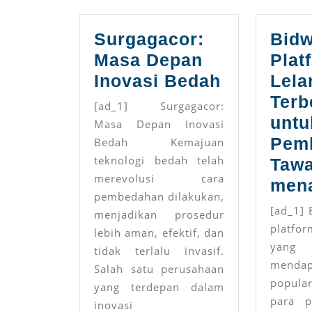
Surgagacor:
Bidw
Masa Depan
Plat
Surgagaco
Inovasi Bedah
Lela
Masa
Terb
[ad_1] Surgagacor:
Depan
untu
Masa Depan Inovasi
Inovasi
Pem
Bedah Kemajuan
teknologi bedah telah
Bedah
Tawa
merevolusi cara
men
pembedahan dilakukan,
[ad_1] 
menjadikan prosedur
platfor
lebih aman, efektif, dan
yang 
tidak terlalu invasif.
mendap
Salah satu perusahaan
popula
yang terdepan dalam
para 
inovasi