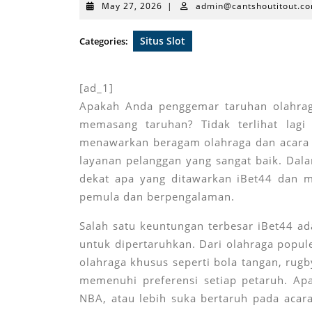
May
May 27, 2026
|
admin@cantshoutitout.c
27,
2026
Situs Slot
Categories:
[ad_1]
Apakah Anda penggemar taruhan olahrag
memasang taruhan? Tidak terlihat lagi 
menawarkan beragam olahraga dan acara u
layanan pelanggan yang sangat baik. Dala
dekat apa yang ditawarkan iBet44 dan m
pemula dan berpengalaman.
Salah satu keuntungan terbesar iBet44 a
untuk dipertaruhkan. Dari olahraga popule
olahraga khusus seperti bola tangan, rug
memenuhi preferensi setiap petaruh. Ap
NBA, atau lebih suka bertaruh pada acara