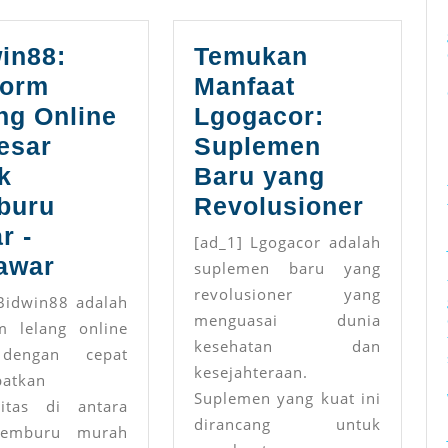
in88:
Temukan
form
Manfaat
r:
ng Online
Lgogacor:
esar
Suplemen
k
Baru yang
Temuk
buru
Revolusioner
Manfa
r -
[ad_1] Lgogacor adalah
Bidwin88:
Lgoga
awar
suplemen baru yang
Platform
Suple
revolusioner yang
Bidwin88 adalah
menguasai dunia
Lelang
Baru
m lelang online
kesehatan dan
Online
yang
dengan cepat
kesejahteraan.
atkan
Terbesar
Revolu
Suplemen yang kuat ini
ritas di antara
untuk
dirancang untuk
pemburu murah
Pemburu