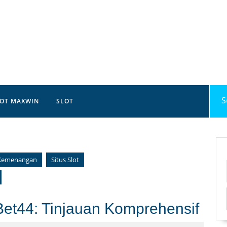
Sea
LOT MAXWIN
SLOT
for:
uk Kemenangan
Situs Slot
et44: Tinjauan Komprehensif