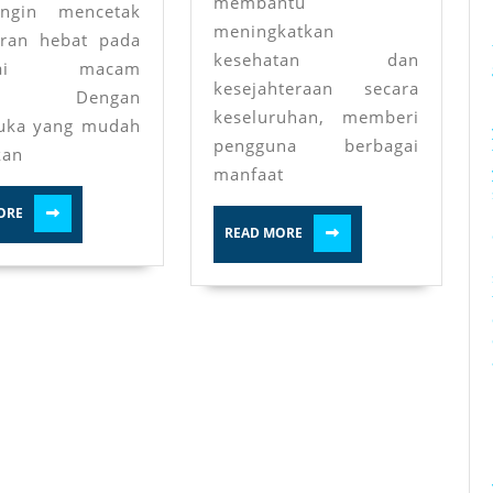
membantu
ngin mencetak
Tawar
meningkatkan
ran hebat pada
-
kesehatan dan
agai macam
kesejahteraan secara
menawar
uk. Dengan
keseluruhan, memberi
uka yang mudah
pengguna berbagai
kan
manfaat
READ
ORE
MORE
READ
READ MORE
MORE