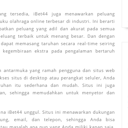
ang tersedia, iBet44 juga menawarkan peluang
u olahraga online terbesar di industri. Ini berarti
atkan peluang yang adil dan akurat pada semua
eluang terbaik untuk menang besar. Dan dengan
 dapat memasang taruhan secara real-time seiring
t kegembiraan ekstra pada pengalaman bertaruh
lah antarmuka yang ramah pengguna dan situs web
ses situs di desktop atau perangkat seluler, Anda
han itu sederhana dan mudah. Situs ini juga
ran, sehingga memudahkan untuk menyetor dan
ana iBet44 unggul. Situs ini menawarkan dukungan
sung, email, dan telepon, sehingga Anda bisa
au masalah apa pun yang Anda miliki kapan saja.