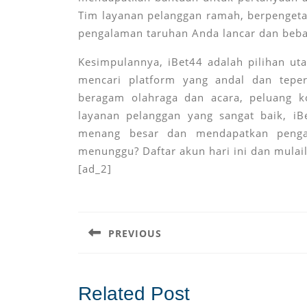
Tim layanan pelanggan ramah, berpengeta
pengalaman taruhan Anda lancar dan beba
Kesimpulannya, iBet44 adalah pilihan ut
mencari platform yang andal dan tep
beragam olahraga dan acara, peluang k
layanan pelanggan yang sangat baik, i
menang besar dan mendapatkan penga
menunggu? Daftar akun hari ini dan mula
[ad_2]
Post
navigation
PREVIOUS
Previous
post:
Related Post