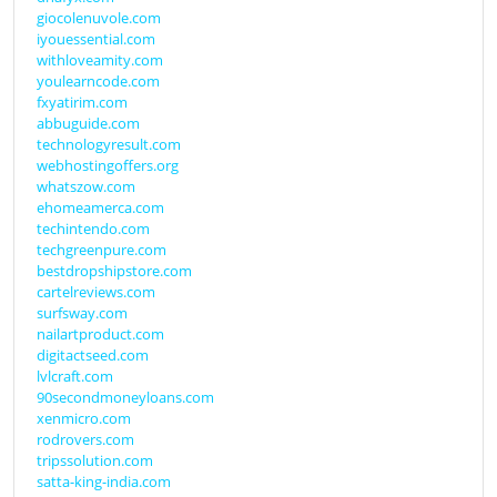
giocolenuvole.com
iyouessential.com
withloveamity.com
youlearncode.com
fxyatirim.com
abbuguide.com
technologyresult.com
webhostingoffers.org
whatszow.com
ehomeamerca.com
techintendo.com
techgreenpure.com
bestdropshipstore.com
cartelreviews.com
surfsway.com
nailartproduct.com
digitactseed.com
lvlcraft.com
90secondmoneyloans.com
xenmicro.com
rodrovers.com
tripssolution.com
satta-king-india.com