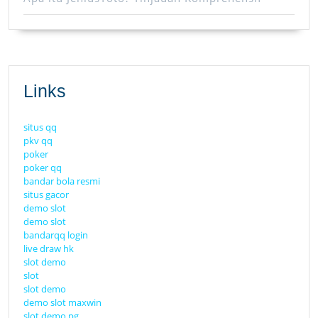
Links
situs qq
pkv qq
poker
poker qq
bandar bola resmi
situs gacor
demo slot
demo slot
bandarqq login
live draw hk
slot demo
slot
slot demo
demo slot maxwin
slot demo pg