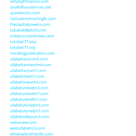
sohanjitfinances.com
soulfulhousemusic.net
sparklooms.com
tacticalcontractingllc.com
thecapitalpowers.com
tobabet88slot3.com
todayscurrentnews.com
totobet77.asia
totobet77.org
trendingpublication.com
ufabettererum3.com
ufabettermentm4.com
ufabettersum7.com
ufabettinwm7.com
ufabettinwum3.com
ufabetunitedm3.com
ufabetunitedm7.com
ufabetuskedm7.com
ufabetutoredm3.com
ufabetutoredm7.com
ufabetvalleyum3.com
veloxview.com
westufabetm3.com
whiskeybrothersllc.com