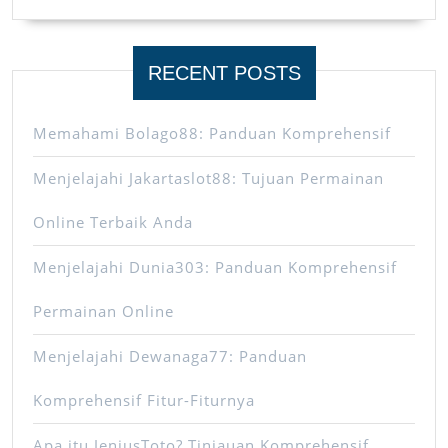
RECENT POSTS
Memahami Bolago88: Panduan Komprehensif
Menjelajahi Jakartaslot88: Tujuan Permainan
Online Terbaik Anda
Menjelajahi Dunia303: Panduan Komprehensif
Permainan Online
Menjelajahi Dewanaga77: Panduan
Komprehensif Fitur-Fiturnya
Apa itu JeniusToto? Tinjauan Komprehensif