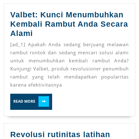
Valbet: Kunci Menumbuhkan
Kembali Rambut Anda Secara
Valbet:
Alami
Kunci
[ad_1] Apakah Anda sedang berjuang melawan
Menumbuhkan
rambut rontok dan sedang mencari solusi alami
Kembali
untuk menumbuhkan kembali rambut Anda?
Kunjungi Valbet, produk revolusioner penumbuh
Rambut
rambut yang telah mendapatkan popularitas
Anda
karena efektivitasnya
Secara
Alami
READ
READ MORE
MORE
Revolusi rutinitas latihan