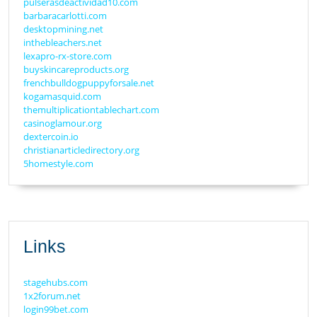
pulserasdeactividad10.com
barbaracarlotti.com
desktopmining.net
inthebleachers.net
lexapro-rx-store.com
buyskincareproducts.org
frenchbulldogpuppyforsale.net
kogamasquid.com
themultiplicationtablechart.com
casinoglamour.org
dextercoin.io
christianarticledirectory.org
5homestyle.com
Links
stagehubs.com
1x2forum.net
login99bet.com