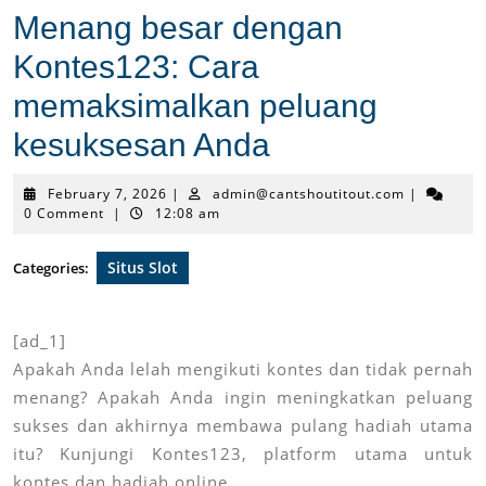
Menang besar dengan
Kontes123: Cara
memaksimalkan peluang
kesuksesan Anda
February
admin@cant
February 7, 2026
|
admin@cantshoutitout.com
|
7,
0 Comment
|
12:08 am
2026
Situs Slot
Categories:
[ad_1]
Apakah Anda lelah mengikuti kontes dan tidak pernah
menang? Apakah Anda ingin meningkatkan peluang
sukses dan akhirnya membawa pulang hadiah utama
itu? Kunjungi Kontes123, platform utama untuk
kontes dan hadiah online.