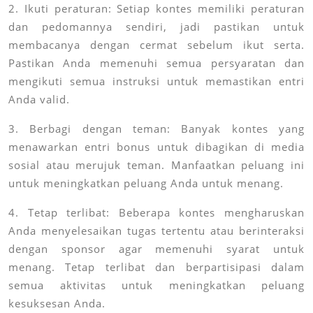
2. Ikuti peraturan: Setiap kontes memiliki peraturan
dan pedomannya sendiri, jadi pastikan untuk
membacanya dengan cermat sebelum ikut serta.
Pastikan Anda memenuhi semua persyaratan dan
mengikuti semua instruksi untuk memastikan entri
Anda valid.
3. Berbagi dengan teman: Banyak kontes yang
menawarkan entri bonus untuk dibagikan di media
sosial atau merujuk teman. Manfaatkan peluang ini
untuk meningkatkan peluang Anda untuk menang.
4. Tetap terlibat: Beberapa kontes mengharuskan
Anda menyelesaikan tugas tertentu atau berinteraksi
dengan sponsor agar memenuhi syarat untuk
menang. Tetap terlibat dan berpartisipasi dalam
semua aktivitas untuk meningkatkan peluang
kesuksesan Anda.