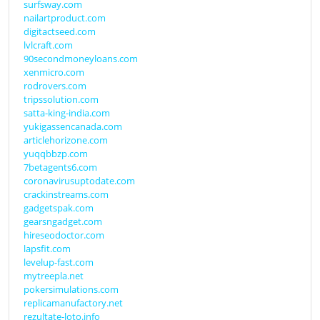
surfsway.com
nailartproduct.com
digitactseed.com
lvlcraft.com
90secondmoneyloans.com
xenmicro.com
rodrovers.com
tripssolution.com
satta-king-india.com
yukigassencanada.com
articlehorizone.com
yuqqbbzp.com
7betagents6.com
coronavirusuptodate.com
crackinstreams.com
gadgetspak.com
gearsngadget.com
hireseodoctor.com
lapsfit.com
levelup-fast.com
mytreepla.net
pokersimulations.com
replicamanufactory.net
rezultate-loto.info