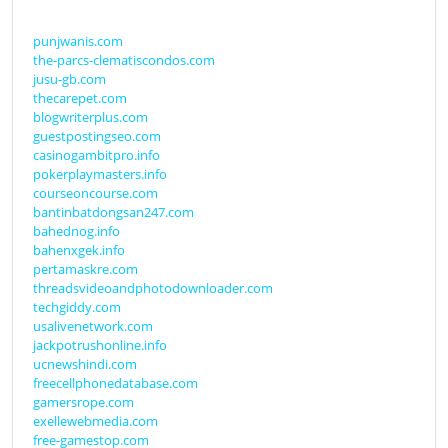
punjwanis.com
the-parcs-clematiscondos.com
jusu-gb.com
thecarepet.com
blogwriterplus.com
guestpostingseo.com
casinogambitpro.info
pokerplaymasters.info
courseoncourse.com
bantinbatdongsan247.com
bahednog.info
bahenxgek.info
pertamaskre.com
threadsvideoandphotodownloader.com
techgiddy.com
usalivenetwork.com
jackpotrushonline.info
ucnewshindi.com
freecellphonedatabase.com
gamersrope.com
exellewebmedia.com
free-gamestop.com