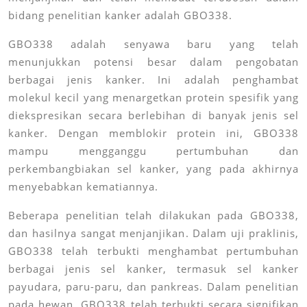
bidang penelitian kanker adalah GBO338.
GBO338 adalah senyawa baru yang telah
menunjukkan potensi besar dalam pengobatan
berbagai jenis kanker. Ini adalah penghambat
molekul kecil yang menargetkan protein spesifik yang
diekspresikan secara berlebihan di banyak jenis sel
kanker. Dengan memblokir protein ini, GBO338
mampu mengganggu pertumbuhan dan
perkembangbiakan sel kanker, yang pada akhirnya
menyebabkan kematiannya.
Beberapa penelitian telah dilakukan pada GBO338,
dan hasilnya sangat menjanjikan. Dalam uji praklinis,
GBO338 telah terbukti menghambat pertumbuhan
berbagai jenis sel kanker, termasuk sel kanker
payudara, paru-paru, dan pankreas. Dalam penelitian
pada hewan, GBO338 telah terbukti secara signifikan