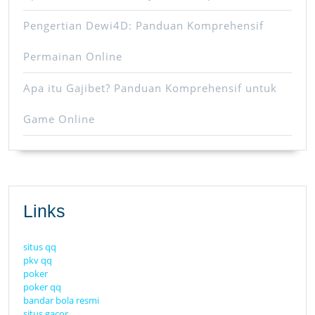
Pengertian Dewi4D: Panduan Komprehensif
Permainan Online
Apa itu Gajibet? Panduan Komprehensif untuk
Game Online
Links
situs qq
pkv qq
poker
poker qq
bandar bola resmi
situs gacor