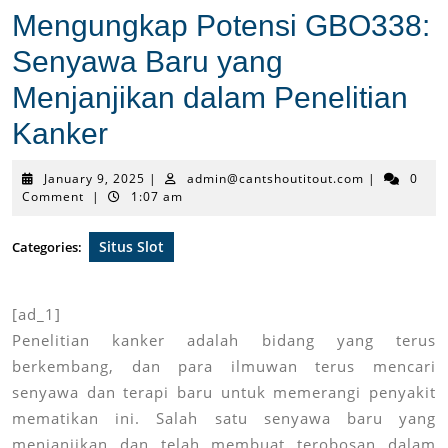
Mengungkap Potensi GBO338:
Senyawa Baru yang
Menjanjikan dalam Penelitian
Kanker
January
admin@cants
January 9, 2025
|
admin@cantshoutitout.com
|
0
9,
Comment
|
1:07 am
2025
Situs Slot
Categories:
[ad_1]
Penelitian kanker adalah bidang yang terus
berkembang, dan para ilmuwan terus mencari
senyawa dan terapi baru untuk memerangi penyakit
mematikan ini. Salah satu senyawa baru yang
menjanjikan dan telah membuat terobosan dalam