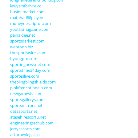
lawyersforhire.co
businemarket.com
matahari88play.net
moneydescriptor.com
youthsmagazine.com
painaidee.net
sportsdarkest.com
webtoon.biz
thesportswires.com
hyungpro.com
sportingnewsnet.com
sportstime24day.com
sporteslive.com
theblingblingshields.com
pinkfrenchtipnails.com
newgamestv.com
sportsgallerys.com
sportsmirrors.net
datasports.net
atasehirescortu.net
engineeringtechub.com
jerryescorts.com
attorneylegal.co