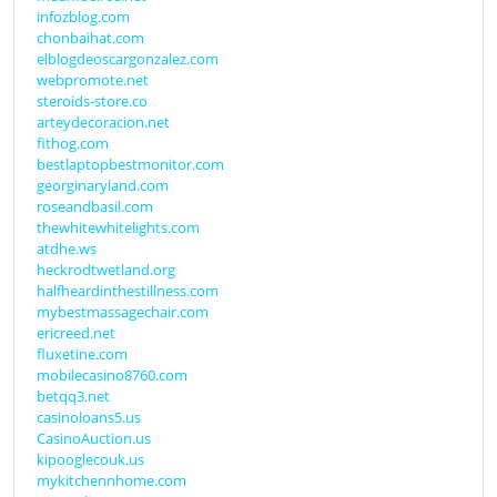
infozblog.com
chonbaihat.com
elblogdeoscargonzalez.com
webpromote.net
steroids-store.co
arteydecoracion.net
fithog.com
bestlaptopbestmonitor.com
georginaryland.com
roseandbasil.com
thewhitewhitelights.com
atdhe.ws
heckrodtwetland.org
halfheardinthestillness.com
mybestmassagechair.com
ericreed.net
fluxetine.com
mobilecasino8760.com
betqq3.net
casinoloans5.us
CasinoAuction.us
kipooglecouk.us
mykitchennhome.com