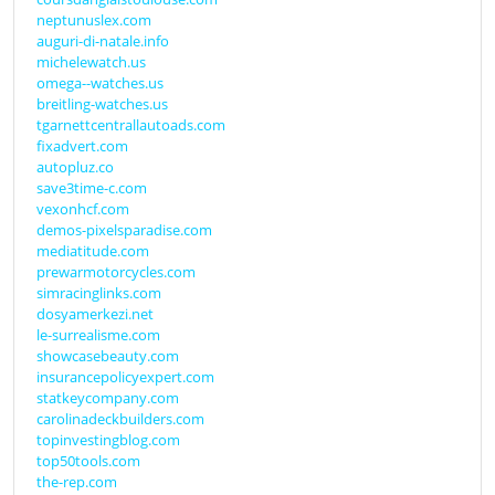
neptunuslex.com
auguri-di-natale.info
michelewatch.us
omega--watches.us
breitling-watches.us
tgarnettcentrallautoads.com
fixadvert.com
autopluz.co
save3time-c.com
vexonhcf.com
demos-pixelsparadise.com
mediatitude.com
prewarmotorcycles.com
simracinglinks.com
dosyamerkezi.net
le-surrealisme.com
showcasebeauty.com
insurancepolicyexpert.com
statkeycompany.com
carolinadeckbuilders.com
topinvestingblog.com
top50tools.com
the-rep.com