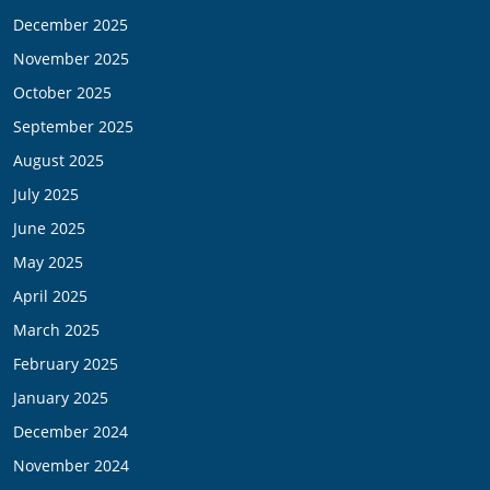
December 2025
November 2025
October 2025
September 2025
August 2025
July 2025
June 2025
May 2025
April 2025
March 2025
February 2025
January 2025
December 2024
November 2024