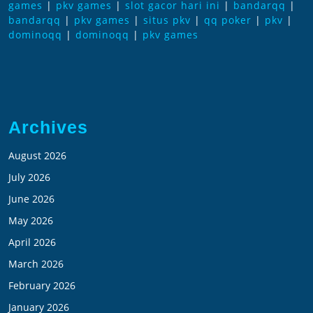
games
|
pkv games
|
slot gacor hari ini
|
bandarqq
|
bandarqq
|
pkv games
|
situs pkv
|
qq poker
|
pkv
|
dominoqq
|
dominoqq
|
pkv games
Archives
August 2026
July 2026
June 2026
May 2026
April 2026
March 2026
February 2026
January 2026