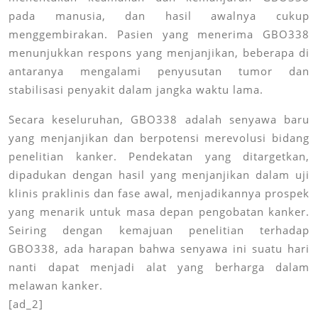
pada manusia, dan hasil awalnya cukup
menggembirakan. Pasien yang menerima GBO338
menunjukkan respons yang menjanjikan, beberapa di
antaranya mengalami penyusutan tumor dan
stabilisasi penyakit dalam jangka waktu lama.
Secara keseluruhan, GBO338 adalah senyawa baru
yang menjanjikan dan berpotensi merevolusi bidang
penelitian kanker. Pendekatan yang ditargetkan,
dipadukan dengan hasil yang menjanjikan dalam uji
klinis praklinis dan fase awal, menjadikannya prospek
yang menarik untuk masa depan pengobatan kanker.
Seiring dengan kemajuan penelitian terhadap
GBO338, ada harapan bahwa senyawa ini suatu hari
nanti dapat menjadi alat yang berharga dalam
melawan kanker.
[ad_2]