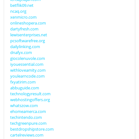
betflik09.net
ncaq.org
xenmicro.com
onlineshopera.com
dartyfresh.com
lewisenterprises.net
pcsoftwarefree.org
dailylinking.com
dnafyx.com
giocolenuvole.com
iyouessential.com
withloveamity.com
youlearncode.com
fxyatirim.com
abbuguide.com
technologyresult.com
webhostingoffers.org
whatszow.com
ehomeamerca.com
techintendo.com
techgreenpure.com
bestdropshipstore.com
cartelreviews.com