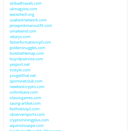
sinbadtravels.com
ukmagzine.com
wareztech.org
usabestnetwork.com
jessepinkmanoutfit.com
umailsend.com
retarys.com
fasterformationcpf.com
goldensnuggles.com
lookbattlemap.com
buyrdpservice.com
yesport.net
tostylo.com
yougetthat.net
sportsnetclub.com
newbestcrypto.com
oxfordsave.com
iclassicgames.com
saung-artikel.com
fasthokivip2.com
observersports.com
cryptominingplus.com
aquinoticiaspe.com
longhairedfrenchbulldog.com