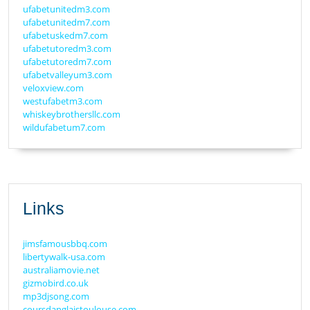
ufabetunitedm3.com
ufabetunitedm7.com
ufabetuskedm7.com
ufabetutoredm3.com
ufabetutoredm7.com
ufabetvalleyum3.com
veloxview.com
westufabetm3.com
whiskeybrothersllc.com
wildufabetum7.com
Links
jimsfamousbbq.com
libertywalk-usa.com
australiamovie.net
gizmobird.co.uk
mp3djsong.com
coursdanglaistoulouse.com