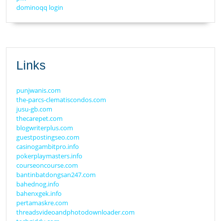
dominoqq login
Links
punjwanis.com
the-parcs-clematiscondos.com
jusu-gb.com
thecarepet.com
blogwriterplus.com
guestpostingseo.com
casinogambitpro.info
pokerplaymasters.info
courseoncourse.com
bantinbatdongsan247.com
bahednog.info
bahenxgek.info
pertamaskre.com
threadsvideoandphotodownloader.com