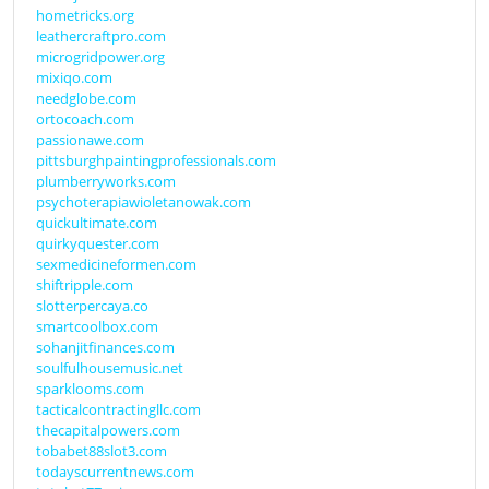
hometricks.org
leathercraftpro.com
microgridpower.org
mixiqo.com
needglobe.com
ortocoach.com
passionawe.com
pittsburghpaintingprofessionals.com
plumberryworks.com
psychoterapiawioletanowak.com
quickultimate.com
quirkyquester.com
sexmedicineformen.com
shiftripple.com
slotterpercaya.co
smartcoolbox.com
sohanjitfinances.com
soulfulhousemusic.net
sparklooms.com
tacticalcontractingllc.com
thecapitalpowers.com
tobabet88slot3.com
todayscurrentnews.com