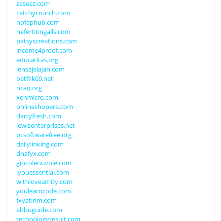
zaseez.com
catchycrunch.com
nofaphub.com
nefertitingalls.com
patsyscreations.com
income4proof.com
educaritas.org
lensajelajah.com
betflik09.net
ncaq.org
xenmicro.com
onlineshopera.com
dartyfresh.com
lewisenterprises.net
pcsoftwarefree.org
dailylinking.com
dnafyx.com
giocolenuvole.com
iyouessential.com
withloveamity.com
youlearncode.com
fxyatirim.com
abbuguide.com
technologyresult.com