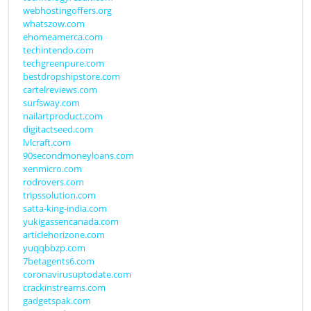
webhostingoffers.org
whatszow.com
ehomeamerca.com
techintendo.com
techgreenpure.com
bestdropshipstore.com
cartelreviews.com
surfsway.com
nailartproduct.com
digitactseed.com
lvlcraft.com
90secondmoneyloans.com
xenmicro.com
rodrovers.com
tripssolution.com
satta-king-india.com
yukigassencanada.com
articlehorizone.com
yuqqbbzp.com
7betagents6.com
coronavirusuptodate.com
crackinstreams.com
gadgetspak.com