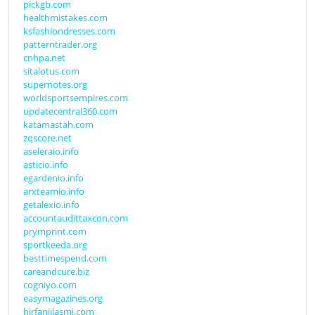
pickgb.com
healthmistakes.com
ksfashiondresses.com
patterntrader.org
cnhpa.net
sitalotus.com
supernotes.org
worldsportsempires.com
updatecentral360.com
katamastah.com
zqscore.net
aseleraio.info
asticio.info
egardenio.info
arxteamio.info
getalexio.info
accountaudittaxcon.com
prymprint.com
sportkeeda.org
besttimespend.com
careandcure.biz
cogniyo.com
easymagazines.org
hirfanjilasmi.com