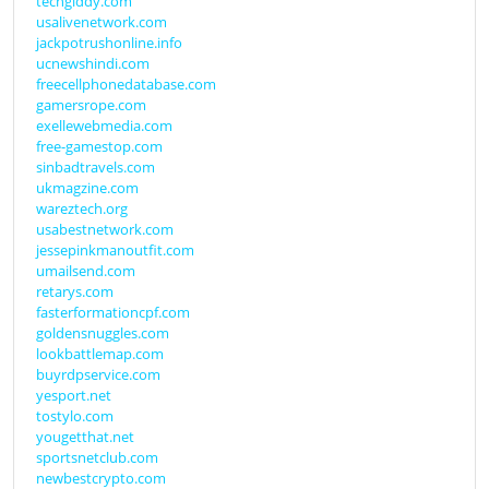
techgiddy.com
usalivenetwork.com
jackpotrushonline.info
ucnewshindi.com
freecellphonedatabase.com
gamersrope.com
exellewebmedia.com
free-gamestop.com
sinbadtravels.com
ukmagzine.com
wareztech.org
usabestnetwork.com
jessepinkmanoutfit.com
umailsend.com
retarys.com
fasterformationcpf.com
goldensnuggles.com
lookbattlemap.com
buyrdpservice.com
yesport.net
tostylo.com
yougetthat.net
sportsnetclub.com
newbestcrypto.com