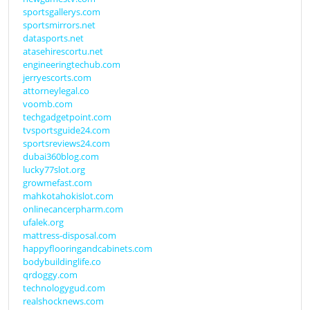
sportsgallerys.com
sportsmirrors.net
datasports.net
atasehirescortu.net
engineeringtechub.com
jerryescorts.com
attorneylegal.co
voomb.com
techgadgetpoint.com
tvsportsguide24.com
sportsreviews24.com
dubai360blog.com
lucky77slot.org
growmefast.com
mahkotahokislot.com
onlinecancerpharm.com
ufalek.org
mattress-disposal.com
happyflooringandcabinets.com
bodybuildinglife.co
qrdoggy.com
technologygud.com
realshocknews.com