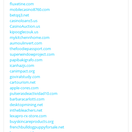
fluxetine.com
mobilecasino8760.com
betqq3.net
casinoloans5.us
CasinoAuction.us
kipooglecouk.us
mykitchennhome.com
aumoulinvert.com
thefoodiepassport.com
superwindowproject.com
papibakigrafo.com
icanhazjs.com
canimpact.org
goviralstudy.com
cartourism.net
apple-cores.com
pulserasdeactividad10.com
barbaracarlotti.com
desktopmining.net
inthebleachers.net
lexapro-rx-store.com
buyskincareproducts.org
frenchbulldogpuppyforsale.net