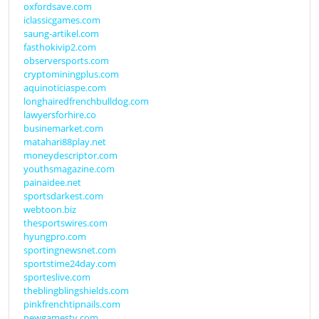
oxfordsave.com
iclassicgames.com
saung-artikel.com
fasthokivip2.com
observersports.com
cryptominingplus.com
aquinoticiaspe.com
longhairedfrenchbulldog.com
lawyersforhire.co
businemarket.com
matahari88play.net
moneydescriptor.com
youthsmagazine.com
painaidee.net
sportsdarkest.com
webtoon.biz
thesportswires.com
hyungpro.com
sportingnewsnet.com
sportstime24day.com
sporteslive.com
theblingblingshields.com
pinkfrenchtipnails.com
newgamestv.com