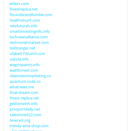
etilerx.com
finestreplica.net
flounderandfumble.com
healthohunt.com
retefuturah.info
smartinvestinginfo.info
technewsalliance.com
technonetmarket.com
tedstanger.net
ufabett732um3.com
uskola.info
wagonpaints.info
waitfornext.com
clearvisionmarketing.co
quantum-code.co
whatnews.me
final-dream.com
finest-replica.net
gestioneinh.info
prosportdaily.net
salesinvest22.com
teseract.org
trendy-ama-shop.com