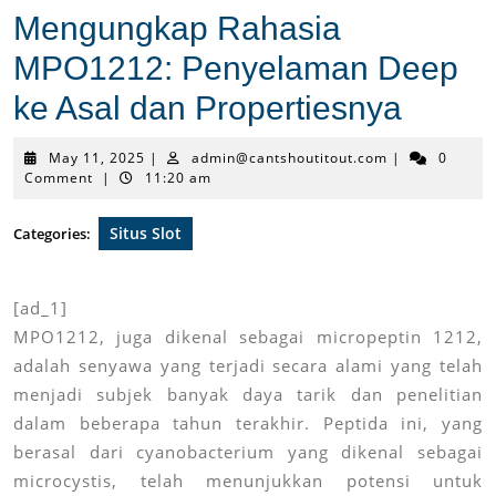
Mengungkap Rahasia
MPO1212: Penyelaman Deep
ke Asal dan Propertiesnya
May
admin@cantsho
May 11, 2025
|
admin@cantshoutitout.com
|
0
11,
Comment
|
11:20 am
2025
Situs Slot
Categories:
[ad_1]
MPO1212, juga dikenal sebagai micropeptin 1212,
adalah senyawa yang terjadi secara alami yang telah
menjadi subjek banyak daya tarik dan penelitian
dalam beberapa tahun terakhir. Peptida ini, yang
berasal dari cyanobacterium yang dikenal sebagai
microcystis, telah menunjukkan potensi untuk