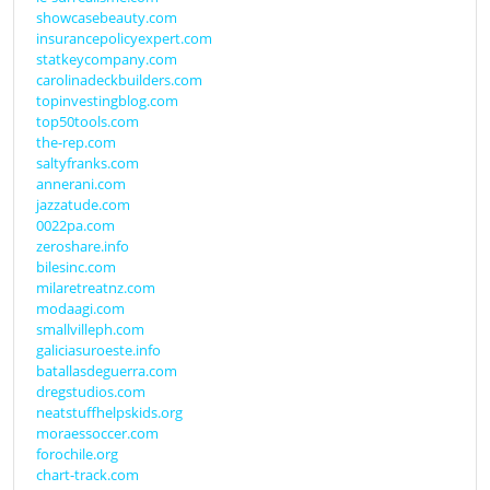
showcasebeauty.com
insurancepolicyexpert.com
statkeycompany.com
carolinadeckbuilders.com
topinvestingblog.com
top50tools.com
the-rep.com
saltyfranks.com
annerani.com
jazzatude.com
0022pa.com
zeroshare.info
bilesinc.com
milaretreatnz.com
modaagi.com
smallvilleph.com
galiciasuroeste.info
batallasdeguerra.com
dregstudios.com
neatstuffhelpskids.org
moraessoccer.com
forochile.org
chart-track.com