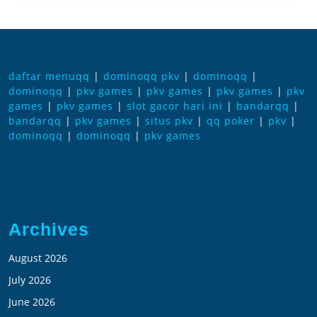
daftar menuqq
|
dominoqq pkv
|
dominoqq
|
dominoqq
|
pkv games
|
pkv games
|
pkv games
|
pkv
games
|
pkv games
|
slot gacor hari ini
|
bandarqq
|
bandarqq
|
pkv games
|
situs pkv
|
qq poker
|
pkv
|
dominoqq
|
dominoqq
|
pkv games
Archives
August 2026
July 2026
June 2026