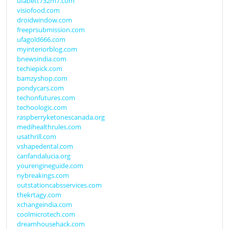
ufabett732m7.com
visiofood.com
droidwindow.com
freeprsubmission.com
ufagold666.com
myinteriorblog.com
bnewsindia.com
techiepick.com
bamzyshop.com
pondycars.com
techonfutures.com
techoologic.com
raspberryketonescanada.org
medihealthrules.com
usathrill.com
vshapedental.com
canfandalucia.org
yourengineguide.com
nybreakings.com
outstationcabsservices.com
thekrtagy.com
xchangeindia.com
coolmicrotech.com
dreamhousehack.com