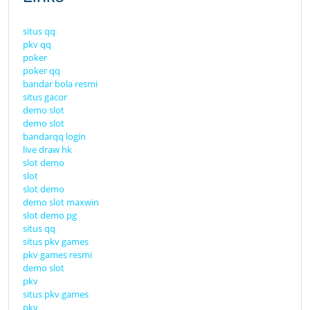
situs qq
pkv qq
poker
poker qq
bandar bola resmi
situs gacor
demo slot
demo slot
bandarqq login
live draw hk
slot demo
slot
slot demo
demo slot maxwin
slot demo pg
situs qq
situs pkv games
pkv games resmi
demo slot
pkv
situs pkv games
pkv