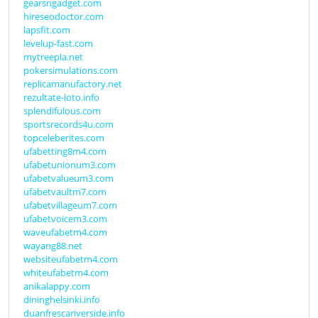
gearsngadget.com
hireseodoctor.com
lapsfit.com
levelup-fast.com
mytreepla.net
pokersimulations.com
replicamanufactory.net
rezultate-loto.info
splendifulous.com
sportsrecords4u.com
topceleberites.com
ufabetting8m4.com
ufabetunionum3.com
ufabetvalueum3.com
ufabetvaultm7.com
ufabetvillageum7.com
ufabetvoicem3.com
waveufabetm4.com
wayang88.net
websiteufabetm4.com
whiteufabetm4.com
anikalappy.com
dininghelsinki.info
duanfrescariverside.info