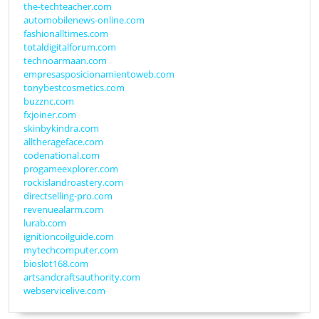
the-techteacher.com
automobilenews-online.com
fashionalltimes.com
totaldigitalforum.com
technoarmaan.com
empresasposicionamientoweb.com
tonybestcosmetics.com
buzznc.com
fxjoiner.com
skinbykindra.com
alltherageface.com
codenational.com
progameexplorer.com
rockislandroastery.com
directselling-pro.com
revenuealarm.com
lurab.com
ignitioncoilguide.com
mytechcomputer.com
bioslot168.com
artsandcraftsauthority.com
webservicelive.com