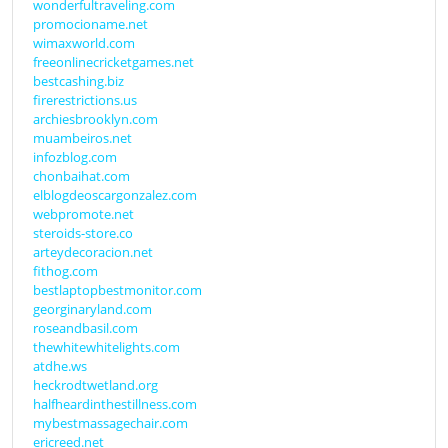
wonderfultraveling.com
promocioname.net
wimaxworld.com
freeonlinecricketgames.net
bestcashing.biz
firerestrictions.us
archiesbrooklyn.com
muambeiros.net
infozblog.com
chonbaihat.com
elblogdeoscargonzalez.com
webpromote.net
steroids-store.co
arteydecoracion.net
fithog.com
bestlaptopbestmonitor.com
georginaryland.com
roseandbasil.com
thewhitewhitelights.com
atdhe.ws
heckrodtwetland.org
halfheardinthestillness.com
mybestmassagechair.com
ericreed.net