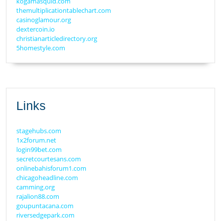
kogamasquid.com
themultiplicationtablechart.com
casinoglamour.org
dextercoin.io
christianarticledirectory.org
5homestyle.com
Links
stagehubs.com
1x2forum.net
login99bet.com
secretcourtesans.com
onlinebahisforum1.com
chicagoheadline.com
camming.org
rajalion88.com
goupuntacana.com
riversedgepark.com