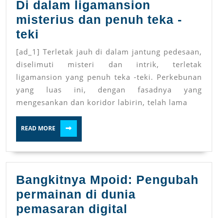
Di dalam ligamansion
misterius dan penuh teka -
Di
teki
dalam
[ad_1] Terletak jauh di dalam jantung pedesaan,
ligamansion
diselimuti misteri dan intrik, terletak
misterius
ligamansion yang penuh teka -teki. Perkebunan
yang luas ini, dengan fasadnya yang
dan
mengesankan dan koridor labirin, telah lama
penuh
teka
READ
READ MORE
MORE
-
teki
Bangkitnya Mpoid: Pengubah
permainan di dunia
Bangkitnya
pemasaran digital