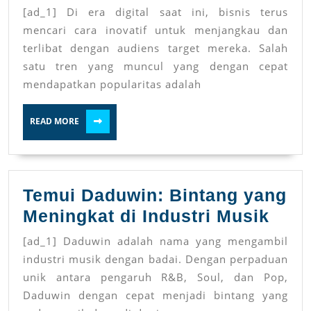
Mpoid:
[ad_1] Di era digital saat ini, bisnis terus
Pengubah
mencari cara inovatif untuk menjangkau dan
permainan
terlibat dengan audiens target mereka. Salah
satu tren yang muncul yang dengan cepat
di
mendapatkan popularitas adalah
dunia
pemasaran
READ
READ MORE
MORE
digital
Temui Daduwin: Bintang yang
Temu
Meningkat di Industri Musik
Dadu
[ad_1] Daduwin adalah nama yang mengambil
Bint
industri musik dengan badai. Dengan perpaduan
yan
unik antara pengaruh R&B, Soul, dan Pop,
Daduwin dengan cepat menjadi bintang yang
Meni