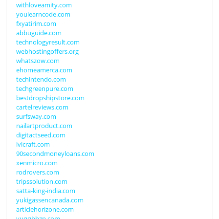
withloveamity.com
youlearncode.com
fxyatirim.com
abbuguide.com
technologyresult.com
webhostingoffers.org
whatszow.com
ehomeamerca.com
techintendo.com
techgreenpure.com
bestdropshipstore.com
cartelreviews.com
surfsway.com
nailartproduct.com
digitactseed.com
lvlcraft.com
90secondmoneyloans.com
xenmicro.com
rodrovers.com
tripssolution.com
satta-king-india.com
yukigassencanada.com
articlehorizone.com
yuqqbbzp.com