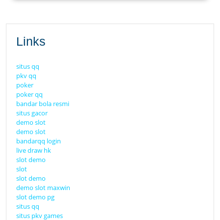
Links
situs qq
pkv qq
poker
poker qq
bandar bola resmi
situs gacor
demo slot
demo slot
bandarqq login
live draw hk
slot demo
slot
slot demo
demo slot maxwin
slot demo pg
situs qq
situs pkv games