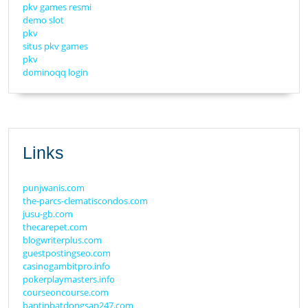
pkv games resmi
demo slot
pkv
situs pkv games
pkv
dominoqq login
Links
punjwanis.com
the-parcs-clematiscondos.com
jusu-gb.com
thecarepet.com
blogwriterplus.com
guestpostingseo.com
casinogambitpro.info
pokerplaymasters.info
courseoncourse.com
bantinbatdongsan247.com