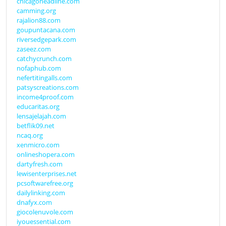
chicagoheadline.com
camming.org
rajalion88.com
goupuntacana.com
riversedgepark.com
zaseez.com
catchycrunch.com
nofaphub.com
nefertitingalls.com
patsyscreations.com
income4proof.com
educaritas.org
lensajelajah.com
betflik09.net
ncaq.org
xenmicro.com
onlineshopera.com
dartyfresh.com
lewisenterprises.net
pcsoftwarefree.org
dailylinking.com
dnafyx.com
giocolenuvole.com
iyouessential.com