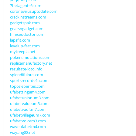
7betagents6.com
coronavirusuptodate.com
crackinstreams.com
gadgetspak.com
gearsngadget.com
hireseodoctor.com
lapsfit.com
levelup-fast.com
mytreepla.net
pokersimulations.com
replicamanufactory.net
rezultate-loto.info
splendifulous.com
sportsrecords4u.com
topceleberites.com
ufabetting8m4.com
ufabetunionum3.com
ufabetvalueum3.com
ufabetvaultm7.com
ufabetvillageum7.com
ufabetvoicem3.com
waveufabetm4.com
wayang88.net