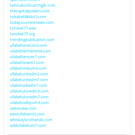
tacticalcontractingllc.com
thecapitalpowers.com
tobabet88slot3.com
todayscurrentnews.com
totobet77.asia
totobet77.org
trendingpublication.com
ufabettererum3.com
ufabettermentm4.com
ufabettersum7.com
ufabettinwm7.com
ufabettinwum3.com
ufabetunitedm3.com
ufabetunitedm7.com
ufabetuskedm7.com
ufabetutoredm3.com
ufabetutoredm7.com
ufabetvalleyum3.com
veloxview.com
westufabetm3.com
whiskeybrothersllc.com
wildufabetum7.com