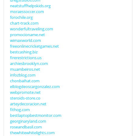
neatstuffhelpskids.org
moraessoccer.com
forochile.org
chart-track.com
wonderfultraveling.com
promocioname.net
wimaxworld.com
freeonlinecricketgames.net
bestcashing.biz
firerestrictions.us
archiesbrooklyn.com
muambeiros.net
infozblog.com
chonbaihat.com
elblogdeoscargonzalez.com
webpromote.net
steroids-store.co
arteydecoracion.net
fithog.com
bestlaptopbestmonitor.com
georginaryland.com
roseandbasil.com
thewhitewhitelights.com