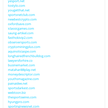
yesport.net
tostylo.com
yougetthat.net
sportsnetclub.com
newbestcrypto.com
oxfordsave.com
iclassicgames.com
saung-artikel.com
fasthokivip2.com
observersports.com
cryptominingplus.com
aquinoticiaspe.com
longhairedfrenchbulldog.com
lawyersforhire.co
businemarket.com
matahari88play.net
moneydescriptor.com
youthsmagazine.com
painaidee.net
sportsdarkest.com
webtoon.biz
thesportswires.com
hyungpro.com
sportingnewsnet.com