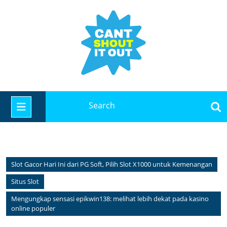
Skip
to
content
Search
Open
for:
Button
Slot Gacor Hari Ini dari PG Soft, Pilih Slot X1000 untuk Kemenangan
Situs Slot
Mengungkap sensasi epikwin138: melihat lebih dekat pada kasino
online populer