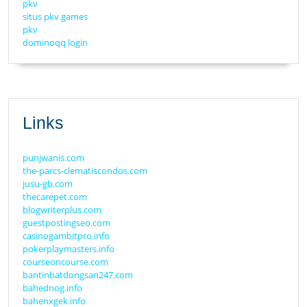
pkv
situs pkv games
pkv
dominoqq login
Links
punjwanis.com
the-parcs-clematiscondos.com
jusu-gb.com
thecarepet.com
blogwriterplus.com
guestpostingseo.com
casinogambitpro.info
pokerplaymasters.info
courseoncourse.com
bantinbatdongsan247.com
bahednog.info
bahenxgek.info