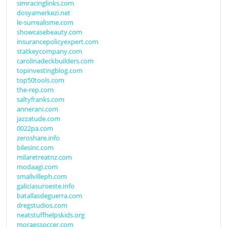
simracinglinks.com
dosyamerkezi.net
le-surrealisme.com
showcasebeauty.com
insurancepolicyexpert.com
statkeycompany.com
carolinadeckbuilders.com
topinvestingblog.com
top50tools.com
the-rep.com
saltyfranks.com
annerani.com
jazzatude.com
0022pa.com
zeroshare.info
bilesinc.com
milaretreatnz.com
modaagi.com
smallvilleph.com
galiciasuroeste.info
batallasdeguerra.com
dregstudios.com
neatstuffhelpskids.org
moraessoccer.com