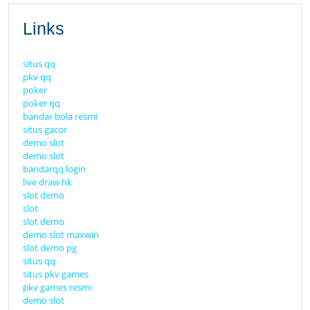
Links
situs qq
pkv qq
poker
poker qq
bandar bola resmi
situs gacor
demo slot
demo slot
bandarqq login
live draw hk
slot demo
slot
slot demo
demo slot maxwin
slot demo pg
situs qq
situs pkv games
pkv games resmi
demo slot