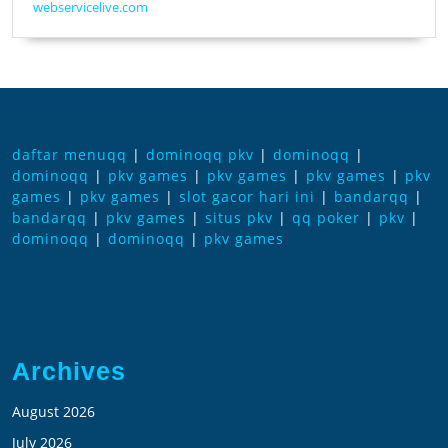
webservicelive.com
daftar menuqq
|
dominoqq pkv
|
dominoqq
|
dominoqq
|
pkv games
|
pkv games
|
pkv games
|
pkv
games
|
pkv games
|
slot gacor hari ini
|
bandarqq
|
bandarqq
|
pkv games
|
situs pkv
|
qq poker
|
pkv
|
dominoqq
|
dominoqq
|
pkv games
Archives
August 2026
July 2026