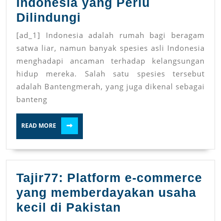
Indonesia yang Perlu
Temui
Dilindungi
Bantengmerah:
[ad_1] Indonesia adalah rumah bagi beragam
Spesies
satwa liar, namun banyak spesies asli Indonesia
Terancam
menghadapi ancaman terhadap kelangsungan
hidup mereka. Salah satu spesies tersebut
Punah
adalah Bantengmerah, yang juga dikenal sebagai
di
banteng
Indonesia
yang
READ
READ MORE
MORE
Perlu
Dilindungi
Tajir77: Platform e-commerce
yang memberdayakan usaha
Tajir77:
kecil di Pakistan