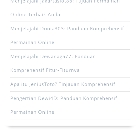
Menjelajahi Jakartaslot88: Tujuan Permainan
Online Terbaik Anda
Menjelajahi Dunia303: Panduan Komprehensif
Permainan Online
Menjelajahi Dewanaga77: Panduan
Komprehensif Fitur-Fiturnya
Apa itu JeniusToto? Tinjauan Komprehensif
Pengertian Dewi4D: Panduan Komprehensif
Permainan Online