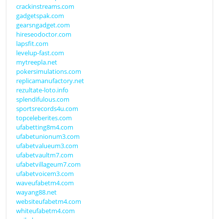
crackinstreams.com
gadgetspak.com
gearsngadget.com
hireseodoctor.com
lapsfit.com
levelup-fast.com
mytreepla.net
pokersimulations.com
replicamanufactory.net
rezultate-loto.info
splendifulous.com
sportsrecords4u.com
topceleberites.com
ufabetting8m4.com
ufabetunionum3.com
ufabetvalueum3.com
ufabetvaultm7.com
ufabetvillageum7.com
ufabetvoicem3.com
waveufabetm4.com
wayang88.net
websiteufabetm4.com
whiteufabetm4.com