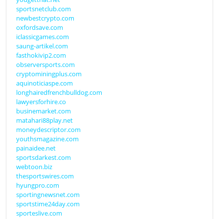
sportsnetclub.com
newbestcrypto.com
oxfordsave.com
iclassicgames.com
saung-artikel.com
fasthokivip2.com
observersports.com
cryptominingplus.com
aquinoticiaspe.com
longhairedfrenchbulldog.com
lawyersforhire.co
businemarket.com
matahari88play.net
moneydescriptor.com
youthsmagazine.com
painaidee.net
sportsdarkest.com
webtoon.biz
thesportswires.com
hyungpro.com
sportingnewsnet.com
sportstime24day.com
sporteslive.com