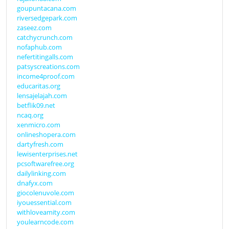
goupuntacana.com
riversedgepark.com
zaseez.com
catchycrunch.com
nofaphub.com
nefertitingalls.com
patsyscreations.com
income4proof.com
educaritas.org
lensajelajah.com
betflik09.net
ncaq.org
xenmicro.com
onlineshopera.com
dartyfresh.com
lewisenterprises.net
pcsoftwarefree.org
dailylinking.com
dnafyx.com
giocolenuvole.com
iyouessential.com
withloveamity.com
youlearncode.com