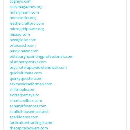
cogniyo.com
easymagazines.org
hirfanjilasmi.com
hometricks.org
leathercraftpro.com
microgridpower.org
mixiqo.com
needglobe.com
ortocoach.com
passionawe.com
pittsburghpaintingprofessionals.com
plumberryworks.com
psychoterapiawioletanowak.com
quickultimate.com
quirkyquester.com
sexmedicineformen.com
shiftripple.com
slotterpercaya.co
smartcoolbox.com
sohanjitfinances.com
soulfulhousemusic.net
sparklooms.com
tacticalcontractingllc.com
thecapitalpowers.com