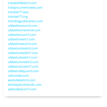
tobabet88slot3.com
todayscurrentnews.com
totobet77.asia
totobet77.org
trendingpublication.com
ufabettererum3.com
ufabettermentm4.com
ufabettersum7.com
ufabettinwm7.com
ufabettinwum3.com
ufabetunitedm3.com
ufabetunitedm7.com
ufabetuskedm7.com
ufabetutoredm3.com
ufabetutoredm7.com
ufabetvalleyum3.com
veloxview.com
westufabetm3.com
whiskeybrothersllc.com
wildufabetum7.com