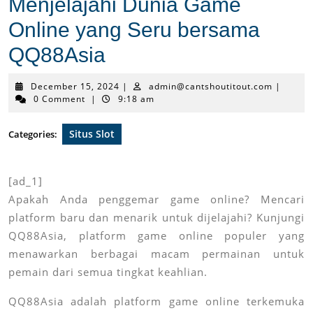
Menjelajahi Dunia Game
Online yang Seru bersama
QQ88Asia
December
admin@c
December 15, 2024
|
admin@cantshoutitout.com
|
15,
0 Comment
|
9:18 am
2024
Situs Slot
Categories:
[ad_1]
Apakah Anda penggemar game online? Mencari
platform baru dan menarik untuk dijelajahi? Kunjungi
QQ88Asia, platform game online populer yang
menawarkan berbagai macam permainan untuk
pemain dari semua tingkat keahlian.
QQ88Asia adalah platform game online terkemuka