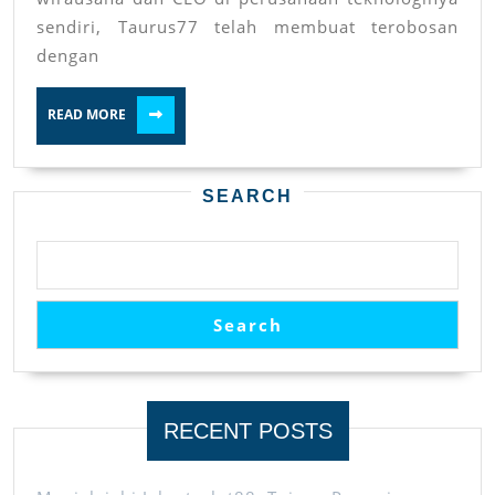
Membuat
sendiri, Taurus77 telah membuat terobosan
Gelombang
dengan
di
Industri
READ
READ MORE
MORE
Teknologi
SEARCH
Search
RECENT POSTS