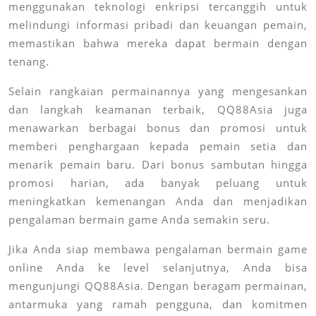
menggunakan teknologi enkripsi tercanggih untuk
melindungi informasi pribadi dan keuangan pemain,
memastikan bahwa mereka dapat bermain dengan
tenang.
Selain rangkaian permainannya yang mengesankan
dan langkah keamanan terbaik, QQ88Asia juga
menawarkan berbagai bonus dan promosi untuk
memberi penghargaan kepada pemain setia dan
menarik pemain baru. Dari bonus sambutan hingga
promosi harian, ada banyak peluang untuk
meningkatkan kemenangan Anda dan menjadikan
pengalaman bermain game Anda semakin seru.
Jika Anda siap membawa pengalaman bermain game
online Anda ke level selanjutnya, Anda bisa
mengunjungi QQ88Asia. Dengan beragam permainan,
antarmuka yang ramah pengguna, dan komitmen