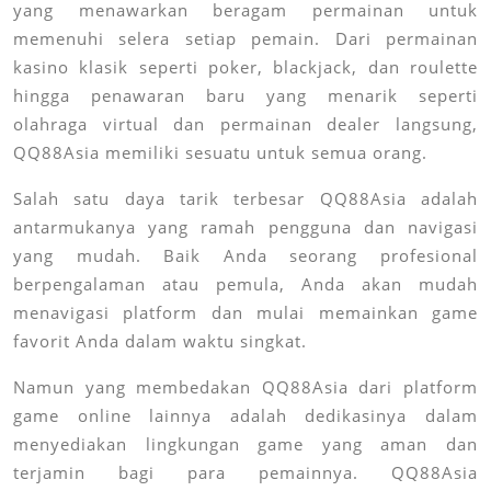
yang menawarkan beragam permainan untuk
memenuhi selera setiap pemain. Dari permainan
kasino klasik seperti poker, blackjack, dan roulette
hingga penawaran baru yang menarik seperti
olahraga virtual dan permainan dealer langsung,
QQ88Asia memiliki sesuatu untuk semua orang.
Salah satu daya tarik terbesar QQ88Asia adalah
antarmukanya yang ramah pengguna dan navigasi
yang mudah. Baik Anda seorang profesional
berpengalaman atau pemula, Anda akan mudah
menavigasi platform dan mulai memainkan game
favorit Anda dalam waktu singkat.
Namun yang membedakan QQ88Asia dari platform
game online lainnya adalah dedikasinya dalam
menyediakan lingkungan game yang aman dan
terjamin bagi para pemainnya. QQ88Asia