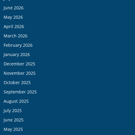
June 2026
May 2026
April 2026
March 2026
February 2026
January 2026
December 2025
November 2025
October 2025
September 2025
August 2025
July 2025
June 2025
May 2025