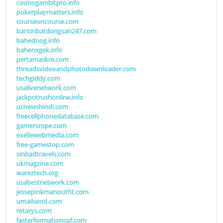
casinogambitpro.info
pokerplaymasters.info
courseoncourse.com
bantinbatdongsan247.com
bahednog.info
bahenxgek.info
pertamaskre.com
threadsvideoandphotodownloader.com
techgiddy.com
usalivenetwork.com
jackpotrushonline.info
ucnewshindi.com
freecellphonedatabase.com
gamersrope.com
exellewebmedia.com
free-gamestop.com
sinbadtravels.com
ukmagzine.com
wareztech.org
usabestnetwork.com
jessepinkmanoutfit.com
umailsend.com
retarys.com
fasterformationcpf.com