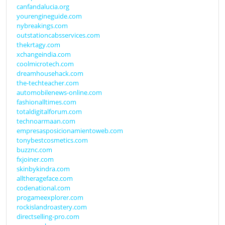
canfandalucia.org
yourengineguide.com
nybreakings.com
outstationcabsservices.com
thekrtagy.com
xchangeindia.com
coolmicrotech.com
dreamhousehack.com
the-techteacher.com
automobilenews-online.com
fashionalltimes.com
totaldigitalforum.com
technoarmaan.com
empresasposicionamientoweb.com
tonybestcosmetics.com
buzznc.com
fxjoiner.com
skinbykindra.com
alltherageface.com
codenational.com
progameexplorer.com
rockislandroastery.com
directselling-pro.com