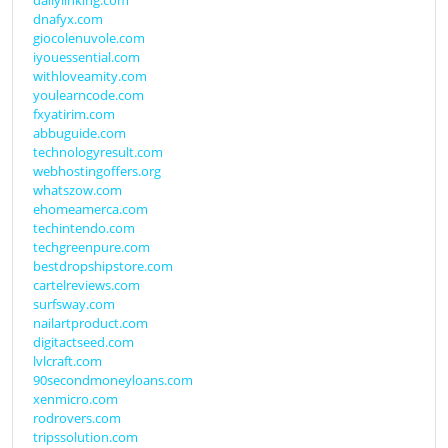
dnafyx.com
giocolenuvole.com
iyouessential.com
withloveamity.com
youlearncode.com
fxyatirim.com
abbuguide.com
technologyresult.com
webhostingoffers.org
whatszow.com
ehomeamerca.com
techintendo.com
techgreenpure.com
bestdropshipstore.com
cartelreviews.com
surfsway.com
nailartproduct.com
digitactseed.com
lvlcraft.com
90secondmoneyloans.com
xenmicro.com
rodrovers.com
tripssolution.com