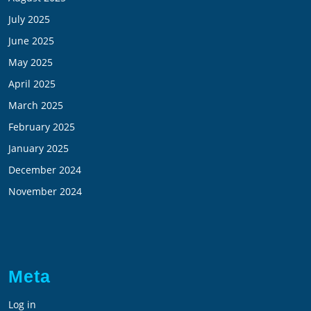
July 2025
June 2025
May 2025
April 2025
March 2025
February 2025
January 2025
December 2024
November 2024
Meta
Log in