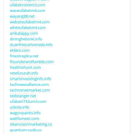
ufabetvoicem3.com
waveufabetm4.com
wayang88.net
websiteufabetm4.com
whiteufabetm4.com
anikalappy.com
dininghelsinki.info
duanfrescariverside.info
etilerx.com
finestreplica.net
flounderandfumble.com
healthohunt.com
retefuturah.info
smartinvestinginfo.info
technewsalliance.com
technonetmarket.com
tedstanger.net
ufabett732um3.com
uskola.info
wagonpaints.info
waitfornext.com
clearvisionmarketing.co
quantum-code.co