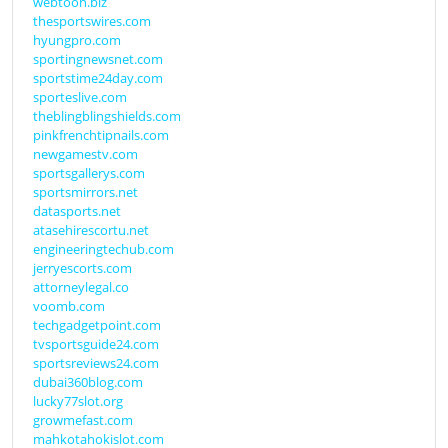
webtoon.biz
thesportswires.com
hyungpro.com
sportingnewsnet.com
sportstime24day.com
sporteslive.com
theblingblingshields.com
pinkfrenchtipnails.com
newgamestv.com
sportsgallerys.com
sportsmirrors.net
datasports.net
atasehirescortu.net
engineeringtechub.com
jerryescorts.com
attorneylegal.co
voomb.com
techgadgetpoint.com
tvsportsguide24.com
sportsreviews24.com
dubai360blog.com
lucky77slot.org
growmefast.com
mahkotahokislot.com