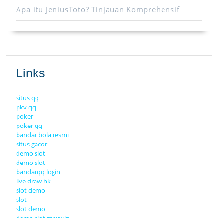
Apa itu JeniusToto? Tinjauan Komprehensif
Links
situs qq
pkv qq
poker
poker qq
bandar bola resmi
situs gacor
demo slot
demo slot
bandarqq login
live draw hk
slot demo
slot
slot demo
demo slot maxwin