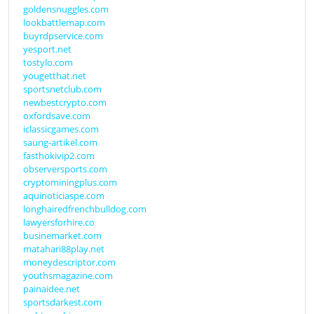
goldensnuggles.com
lookbattlemap.com
buyrdpservice.com
yesport.net
tostylo.com
yougetthat.net
sportsnetclub.com
newbestcrypto.com
oxfordsave.com
iclassicgames.com
saung-artikel.com
fasthokivip2.com
observersports.com
cryptominingplus.com
aquinoticiaspe.com
longhairedfrenchbulldog.com
lawyersforhire.co
businemarket.com
matahari88play.net
moneydescriptor.com
youthsmagazine.com
painaidee.net
sportsdarkest.com