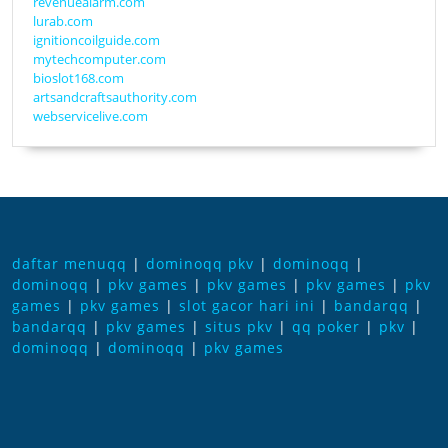
revenuealarm.com
lurab.com
ignitioncoilguide.com
mytechcomputer.com
bioslot168.com
artsandcraftsauthority.com
webservicelive.com
daftar menuqq
|
dominoqq pkv
|
dominoqq
|
dominoqq
|
pkv games
|
pkv games
|
pkv games
|
pkv
games
|
pkv games
|
slot gacor hari ini
|
bandarqq
|
bandarqq
|
pkv games
|
situs pkv
|
qq poker
|
pkv
|
dominoqq
|
dominoqq
|
pkv games