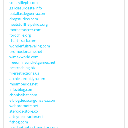
smallvilleph.com
galiciasuroeste.info
batallasdeguerra.com
dregstudios.com
neatstuffhelpskids.org
moraessoccer.com
forochile.org
chart-track.com
wonderfultraveling.com
promocioname.net
wimaxworld.com
freeonlinecricketgames.net
bestcashing.biz
firerestrictions.us
archiesbrooklyn.com
muambeiros.net
infozblog.com
chonbaihat.com
elblogdeoscargonzalez.com
webpromote.net
steroids-store.co
arteydecoracion.net
fithog.com
bestlaptopbestmonitor.com