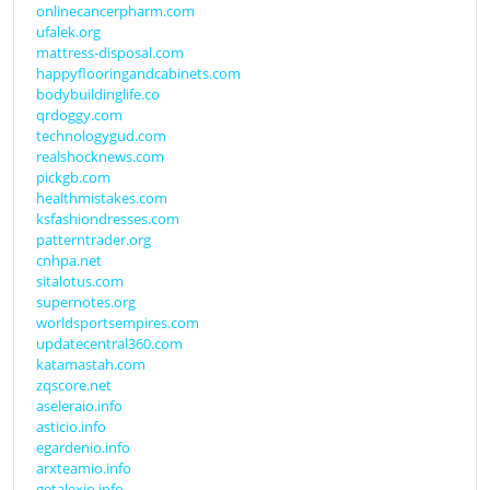
onlinecancerpharm.com
ufalek.org
mattress-disposal.com
happyflooringandcabinets.com
bodybuildinglife.co
qrdoggy.com
technologygud.com
realshocknews.com
pickgb.com
healthmistakes.com
ksfashiondresses.com
patterntrader.org
cnhpa.net
sitalotus.com
supernotes.org
worldsportsempires.com
updatecentral360.com
katamastah.com
zqscore.net
aseleraio.info
asticio.info
egardenio.info
arxteamio.info
getalexio.info