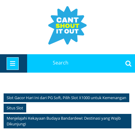
Skip
to
content
Search
Open
for:
Button
Slot Gacor Hari Ini dari PG Soft, Pilih Slot X1000 untuk Kemenangan
Situs Slot
Menjelajahi Kekayaan Budaya Bandardewi: Destinasi yang Wajib
Dikunjungi