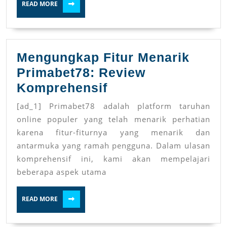
READ MORE
MORE
Permainan
Mengungkap Fitur Menarik
Primabet78: Review
Mengungkap
Komprehensif
Fitur
[ad_1] Primabet78 adalah platform taruhan
Menarik
online populer yang telah menarik perhatian
Primabet78:
karena fitur-fiturnya yang menarik dan
antarmuka yang ramah pengguna. Dalam ulasan
Review
komprehensif ini, kami akan mempelajari
Komprehensif
beberapa aspek utama
READ
READ MORE
MORE