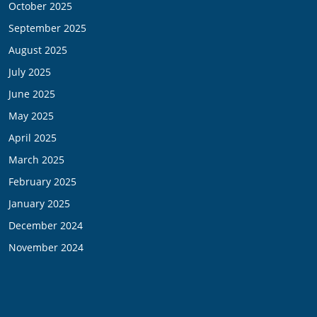
October 2025
September 2025
August 2025
July 2025
June 2025
May 2025
April 2025
March 2025
February 2025
January 2025
December 2024
November 2024