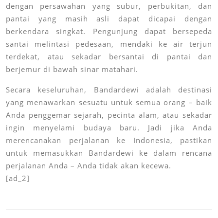
dengan persawahan yang subur, perbukitan, dan
pantai yang masih asli dapat dicapai dengan
berkendara singkat. Pengunjung dapat bersepeda
santai melintasi pedesaan, mendaki ke air terjun
terdekat, atau sekadar bersantai di pantai dan
berjemur di bawah sinar matahari.
Secara keseluruhan, Bandardewi adalah destinasi
yang menawarkan sesuatu untuk semua orang – baik
Anda penggemar sejarah, pecinta alam, atau sekadar
ingin menyelami budaya baru. Jadi jika Anda
merencanakan perjalanan ke Indonesia, pastikan
untuk memasukkan Bandardewi ke dalam rencana
perjalanan Anda – Anda tidak akan kecewa.
[ad_2]
Post
navigation