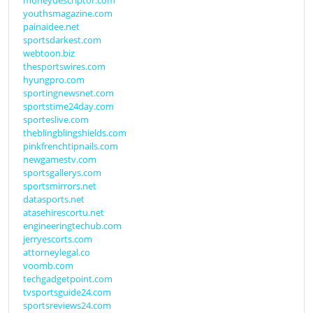
youthsmagazine.com
painaidee.net
sportsdarkest.com
webtoon.biz
thesportswires.com
hyungpro.com
sportingnewsnet.com
sportstime24day.com
sporteslive.com
theblingblingshields.com
pinkfrenchtipnails.com
newgamestv.com
sportsgallerys.com
sportsmirrors.net
datasports.net
atasehirescortu.net
engineeringtechub.com
jerryescorts.com
attorneylegal.co
voomb.com
techgadgetpoint.com
tvsportsguide24.com
sportsreviews24.com