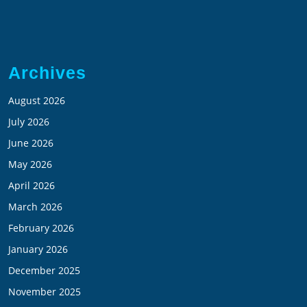
Archives
August 2026
July 2026
June 2026
May 2026
April 2026
March 2026
February 2026
January 2026
December 2025
November 2025