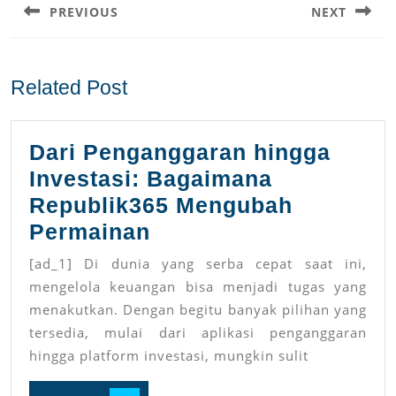
PREVIOUS
NEXT
Previous
Next
post:
post:
Related Post
Dari Penganggaran hingga
Investasi: Bagaimana
Republik365 Mengubah
Dari
Permainan
Penganggaran
[ad_1] Di dunia yang serba cepat saat ini,
hingga
mengelola keuangan bisa menjadi tugas yang
Investasi:
menakutkan. Dengan begitu banyak pilihan yang
tersedia, mulai dari aplikasi penganggaran
Bagaimana
hingga platform investasi, mungkin sulit
Republik365
Mengubah
READ