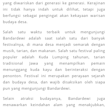
yang diwariskan dari generasi ke generasi. Kerajinan
ini tidak hanya indah untuk dilihat, tetapi juga
berfungsi sebagai pengingat akan kekayaan warisan
budaya desa.
Salah satu waktu terbaik untuk mengunjungi
Bandardewi adalah saat salah satu dari banyak
festivalnya, di mana desa menjadi semarak dengan
musik, tarian, dan makanan. Salah satu festival paling
populer adalah Kuda Lumping tahunan, tarian
tradisional Jawa yang menampilkan pemain
menunggang kuda kayu dan berinteraksi dengan
penonton. Festival ini merupakan perayaan sejarah
dan budaya desa, dan wajib disaksikan oleh siapa
pun yang mengunjungi Bandardewi.
Selain atraksi budayanya, Bandardewi juga
menawarkan keindahan alam yang menakjubkan,