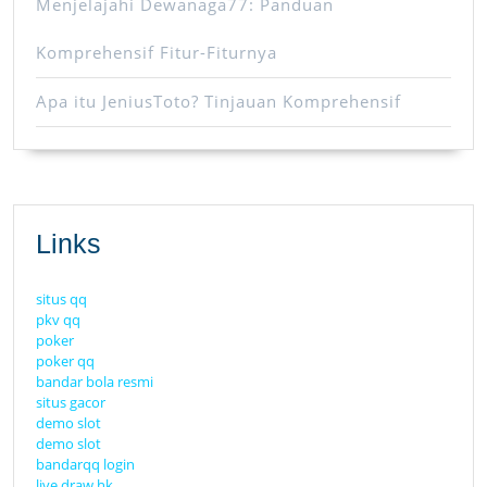
Menjelajahi Dewanaga77: Panduan
Komprehensif Fitur-Fiturnya
Apa itu JeniusToto? Tinjauan Komprehensif
Links
situs qq
pkv qq
poker
poker qq
bandar bola resmi
situs gacor
demo slot
demo slot
bandarqq login
live draw hk