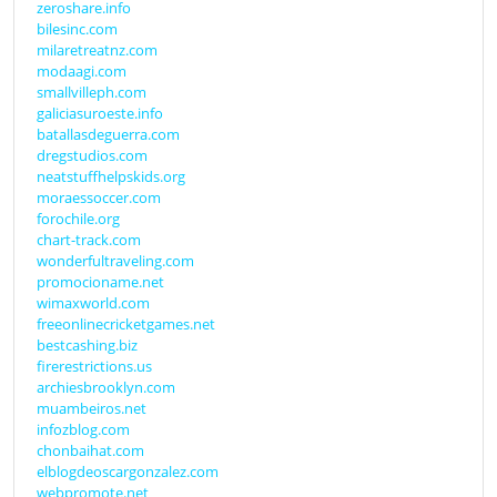
zeroshare.info
bilesinc.com
milaretreatnz.com
modaagi.com
smallvilleph.com
galiciasuroeste.info
batallasdeguerra.com
dregstudios.com
neatstuffhelpskids.org
moraessoccer.com
forochile.org
chart-track.com
wonderfultraveling.com
promocioname.net
wimaxworld.com
freeonlinecricketgames.net
bestcashing.biz
firerestrictions.us
archiesbrooklyn.com
muambeiros.net
infozblog.com
chonbaihat.com
elblogdeoscargonzalez.com
webpromote.net