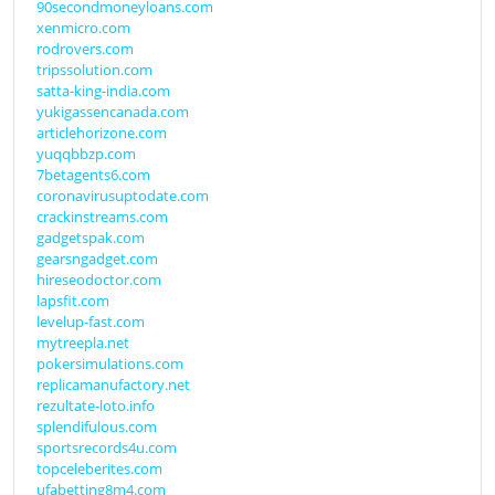
90secondmoneyloans.com
xenmicro.com
rodrovers.com
tripssolution.com
satta-king-india.com
yukigassencanada.com
articlehorizone.com
yuqqbbzp.com
7betagents6.com
coronavirusuptodate.com
crackinstreams.com
gadgetspak.com
gearsngadget.com
hireseodoctor.com
lapsfit.com
levelup-fast.com
mytreepla.net
pokersimulations.com
replicamanufactory.net
rezultate-loto.info
splendifulous.com
sportsrecords4u.com
topceleberites.com
ufabetting8m4.com