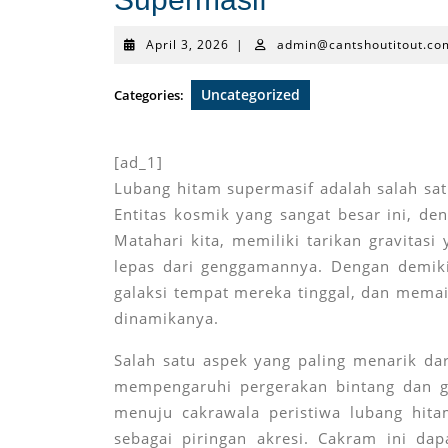
April
April 3, 2026
|
admin@cantshoutitout.co
3,
2026
Uncategorized
Categories:
[ad_1]
Lubang hitam supermasif adalah salah sat
Entitas kosmik yang sangat besar ini, de
Matahari kita, memiliki tarikan gravitas
lepas dari genggamannya. Dengan demik
galaksi tempat mereka tinggal, dan mema
dinamikanya.
Salah satu aspek yang paling menarik d
mempengaruhi pergerakan bintang dan gas
menuju cakrawala peristiwa lubang hita
sebagai piringan akresi. Cakram ini da