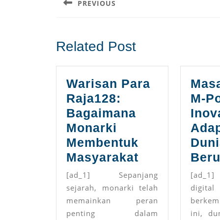
PREVIOUS
Previous
post:
Related Post
Warisan Para
Mas
Raja128:
M-Po
Bagaimana
Inov
Monarki
Adap
Membentuk
Duni
Warisan
Masyarakat
Ber
Para
[ad_1] Sepanjang
[ad_1]
Raja128:
sejarah, monarki telah
dig
Bagaimana
memainkan peran
berkem
penting dalam
ini, du
Monarki