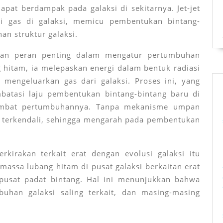
dapat berdampak pada galaksi di sekitarnya. Jet-jet
i gas di galaksi, memicu pembentukan bintang-
n struktur galaksi.
kan peran penting dalam mengatur pertumbuhan
g hitam, ia melepaskan energi dalam bentuk radiasi
engeluarkan gas dari galaksi. Proses ini, yang
batasi laju pembentukan bintang-bintang baru di
ghambat pertumbuhannya. Tanpa mekanisme umpan
pa terkendali, sehingga mengarah pada pembentukan
erkirakan terkait erat dengan evolusi galaksi itu
assa lubang hitam di pusat galaksi berkaitan erat
 pusat padat bintang. Hal ini menunjukkan bahwa
han galaksi saling terkait, dan masing-masing