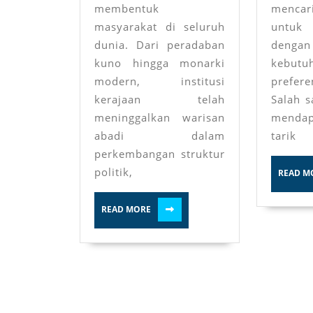
membentuk
mencar
Membentuk
masyarakat di seluruh
untuk
Masyarakat
dunia. Dari peradaban
denga
kuno hingga monarki
kebu
modern, institusi
prefer
kerajaan telah
Salah s
meninggalkan warisan
menda
abadi dalam
tarik
perkembangan struktur
politik,
READ M
READ
READ MORE
MORE