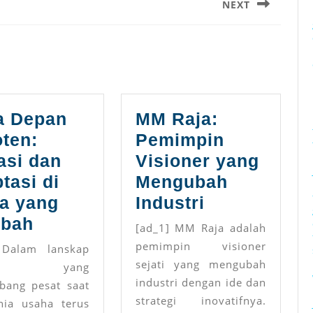
NEXT
Next
post:
a Depan
MM Raja:
ten:
Pemimpin
asi dan
Visioner yang
tasi di
Mengubah
MM
a yang
Industri
Masa
Raja:
ubah
[ad_1] MM Raja adalah
Depan
Pemimpin
pemimpin visioner
 Dalam lanskap
M-
Visioner
sejati yang mengubah
ital yang
industri dengan ide dan
Poten:
yang
bang pesat saat
strategi inovatifnya.
nia usaha terus
Inovasi
Mengubah