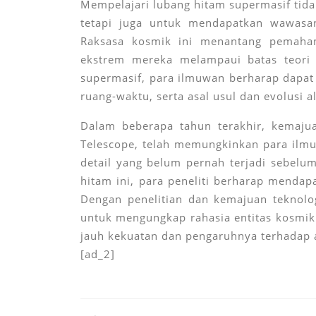
Mempelajari lubang hitam supermasif tid
tetapi juga untuk mendapatkan wawasan 
Raksasa kosmik ini menantang pemahama
ekstrem mereka melampaui batas teori 
supermasif, para ilmuwan berharap dapat
ruang-waktu, serta asal usul dan evolusi a
Dalam beberapa tahun terakhir, kemajua
Telescope, telah memungkinkan para ilm
detail yang belum pernah terjadi sebelu
hitam ini, para peneliti berharap mendap
Dengan penelitian dan kemajuan teknolog
untuk mengungkap rahasia entitas kosmik 
jauh kekuatan dan pengaruhnya terhadap 
[ad_2]
Post
navigation