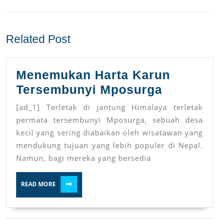
Previous
Next
post:
post:
Related Post
Menemukan Harta Karun
Menemu
Tersembunyi Mposurga
Harta
[ad_1] Terletak di jantung Himalaya terletak
Karun
permata tersembunyi Mposurga, sebuah desa
Tersemb
kecil yang sering diabaikan oleh wisatawan yang
mendukung tujuan yang lebih populer di Nepal.
Mposurg
Namun, bagi mereka yang bersedia
READ
READ MORE
MORE