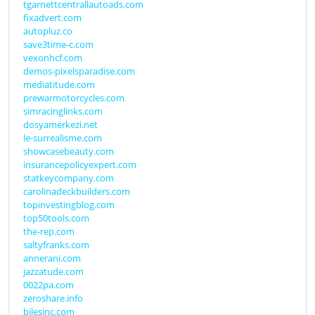
tgarnettcentrallautoads.com
fixadvert.com
autopluz.co
save3time-c.com
vexonhcf.com
demos-pixelsparadise.com
mediatitude.com
prewarmotorcycles.com
simracinglinks.com
dosyamerkezi.net
le-surrealisme.com
showcasebeauty.com
insurancepolicyexpert.com
statkeycompany.com
carolinadeckbuilders.com
topinvestingblog.com
top50tools.com
the-rep.com
saltyfranks.com
annerani.com
jazzatude.com
0022pa.com
zeroshare.info
bilesinc.com