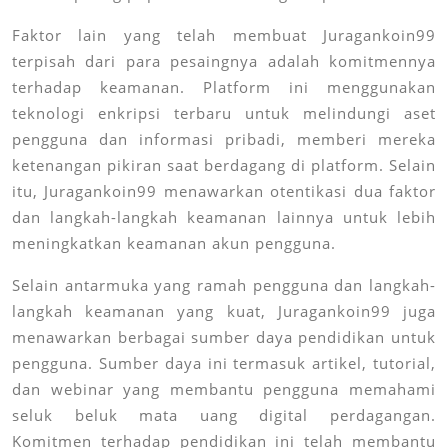
Faktor lain yang telah membuat Juragankoin99
terpisah dari para pesaingnya adalah komitmennya
terhadap keamanan. Platform ini menggunakan
teknologi enkripsi terbaru untuk melindungi aset
pengguna dan informasi pribadi, memberi mereka
ketenangan pikiran saat berdagang di platform. Selain
itu, Juragankoin99 menawarkan otentikasi dua faktor
dan langkah-langkah keamanan lainnya untuk lebih
meningkatkan keamanan akun pengguna.
Selain antarmuka yang ramah pengguna dan langkah-
langkah keamanan yang kuat, Juragankoin99 juga
menawarkan berbagai sumber daya pendidikan untuk
pengguna. Sumber daya ini termasuk artikel, tutorial,
dan webinar yang membantu pengguna memahami
seluk beluk mata uang digital perdagangan.
Komitmen terhadap pendidikan ini telah membantu