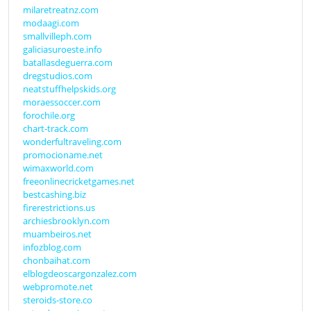
milaretreatnz.com
modaagi.com
smallvilleph.com
galiciasuroeste.info
batallasdeguerra.com
dregstudios.com
neatstuffhelpskids.org
moraessoccer.com
forochile.org
chart-track.com
wonderfultraveling.com
promocioname.net
wimaxworld.com
freeonlinecricketgames.net
bestcashing.biz
firerestrictions.us
archiesbrooklyn.com
muambeiros.net
infozblog.com
chonbaihat.com
elblogdeoscargonzalez.com
webpromote.net
steroids-store.co