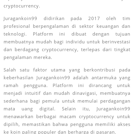
cryptocurrency.
Juragankoin99 didirikan pada 2017 oleh tim
profesional berpengalaman di sektor keuangan dan
teknologi. Platform ini dibuat dengan tujuan
membuatnya mudah bagi individu untuk berinvestasi
dan berdagang cryptocurrency, terlepas dari tingkat
pengalaman mereka.
Salah satu faktor utama yang berkontribusi pada
keberhasilan Juragankoin99 adalah antarmuka yang
ramah pengguna. Platform ini dirancang untuk
menjadi intuitif dan mudah dinavigasi, membuatnya
sederhana bagi pemula untuk memulai perdagangan
mata uang digital. Selain itu, Juragankoin99
menawarkan berbagai macam cryptocurrency untuk
dipilih, memastikan bahwa pengguna memiliki akses
ke koin paling populer dan berharga di pasaran.