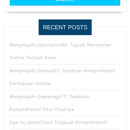
RECENT POSTS
Menjelajahi Jakartaslot88: Tujuan Permainan
Online Terbaik Anda
Menjelajahi Dunia303: Panduan Komprehensif
Permainan Online
Menjelajahi Dewanaga77: Panduan
Komprehensif Fitur-Fiturnya
Apa itu JeniusToto? Tinjauan Komprehensif