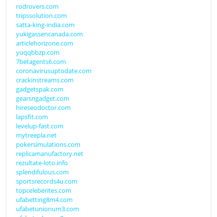
rodrovers.com
tripssolution.com
satta-king-india.com
yukigassencanada.com
articlehorizone.com
yuqqbbzp.com
7betagents6.com
coronavirusuptodate.com
crackinstreams.com
gadgetspak.com
gearsngadget.com
hireseodoctor.com
lapsfit.com
levelup-fast.com
mytreepla.net
pokersimulations.com
replicamanufactory.net
rezultate-loto.info
splendifulous.com
sportsrecords4u.com
topceleberites.com
ufabetting8m4.com
ufabetunionum3.com