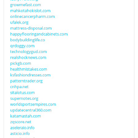
growmefast.com
mahkotahokislot.com
onlinecancerpharm.com
ufalek.org
mattress-disposal.com
happyflooringandcabinets.com
bodybuildinglife.co
qrdoggy.com
technologygud.com
realshocknews.com
pickgb.com
healthmistakes.com
ksfashiondresses.com
patterntrader.org
cnhpa.net
sitalotus.com
supernotes.org
worldsportsempires.com
updatecentral360.com
katamastah.com
zqscore.net
aseleraio.info
asticio.info