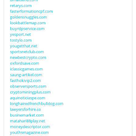
retarys.com
fasterformationcpf.com
goldensnuggles.com
lookbattlemap.com
buyrdpservice.com
yesport.net
tostylo.com
yougetthat.net
sportsnetclub.com
newbestcrypto.com
oxfordsave.com
iclassicgames.com
saung-artikel.com
fasthokivip2.com
observersports.com
cryptominingplus.com
aquinoticiaspe.com
longhairedfrenchbulldog.com
lawyersforhire.co
businemarket.com
matahari88play.net
moneydescriptor.com
youthsmagazine.com