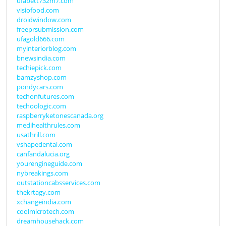
ufabett732m7.com
visiofood.com
droidwindow.com
freeprsubmission.com
ufagold666.com
myinteriorblog.com
bnewsindia.com
techiepick.com
bamzyshop.com
pondycars.com
techonfutures.com
techoologic.com
raspberryketonescanada.org
medihealthrules.com
usathrill.com
vshapedental.com
canfandalucia.org
yourengineguide.com
nybreakings.com
outstationcabsservices.com
thekrtagy.com
xchangeindia.com
coolmicrotech.com
dreamhousehack.com