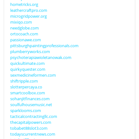
hometricks.org
leathercraftpro.com
microgridpower.org
mixiqo.com
needglobe.com
ortocoach.com
passionawe.com
pittsburghpaintingprofessionals.com
plumberryworks.com
psychoterapiawioletanowak.com
quickultimate.com
quirkyquester.com
sexmedicineformen.com
shiftripple.com
slotterpercaya.co
smartcoolbox.com
sohanjitfinances.com
soulfulhousemusic.net
sparklooms.com
tacticalcontractingllc.com
thecapitalpowers.com
tobabet88slot3.com
todayscurrentnews.com