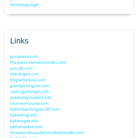
dominoqq login
Links
punjwanis.com
the-parcs-clematiscondos.com
jusu-gb.com
thecarepet.com
blogwriterplus.com
guestpostingseo.com
casinogambitpro.info
pokerplaymasters.info
courseoncourse.com
bantinbatdongsan247.com
bahednog.info
bahenxgek.info
pertamaskre.com
threadsvideoandphotodownloader.com