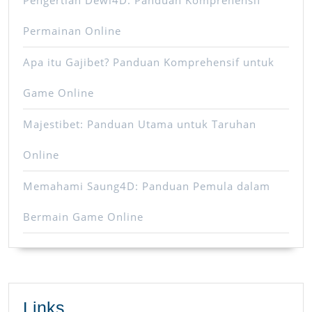
Permainan Online
Apa itu Gajibet? Panduan Komprehensif untuk
Game Online
Majestibet: Panduan Utama untuk Taruhan
Online
Memahami Saung4D: Panduan Pemula dalam
Bermain Game Online
Links