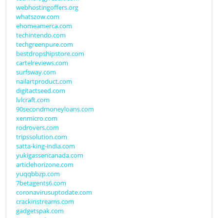
webhostingoffers.org
whatszow.com
ehomeamerca.com
techintendo.com
techgreenpure.com
bestdropshipstore.com
cartelreviews.com
surfsway.com
nailartproduct.com
digitactseed.com
lvlcraft.com
90secondmoneyloans.com
xenmicro.com
rodrovers.com
tripssolution.com
satta-king-india.com
yukigassencanada.com
articlehorizone.com
yuqqbbzp.com
7betagents6.com
coronavirusuptodate.com
crackinstreams.com
gadgetspak.com