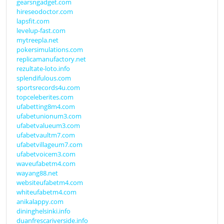
gearsngadget.com
hireseodoctor.com
lapsfit.com
levelup-fast.com
mytreepla.net
pokersimulations.com
replicamanufactory.net
rezultate-loto.info
splendifulous.com
sportsrecords4u.com
topceleberites.com
ufabetting8m4.com
ufabetunionum3.com
ufabetvalueum3.com
ufabetvaultm7.com
ufabetvillageum7.com
ufabetvoicem3.com
waveufabetm4.com
wayang88.net
websiteufabetm4.com
whiteufabetm4.com
anikalappy.com
dininghelsinki.info
duanfrescariverside.info