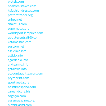
pickgb.com
healthmistakes.com
ksfashiondresses.com
patterntrader.org
cnhpa.net
sitalotus.com
supernotes.org
worldsportsempires.com
updatecentral360.com
katamastah.com
zqscore.net
aseleraio.info
asticio.info
egardenio.info
arxteamio.info
getalexio.info
accountaudittaxcon.com
prymprint.com
sportkeeda.org
besttimespend.com
careandcure.biz
cogniyo.com
easymagazines.org
hirfanjilasmi.com