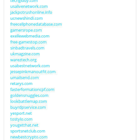
techgiddy.com
usalivenetwork.com
jackpotrushonline.info
ucnewshindi.com
freecellphonedatabase.com
gamersrope.com
exellewebmedia.com
free-gamestop.com
sinbadtravels.com
ukmagzine.com
wareztech.org
usabestnetwork.com
jessepinkmanoutfit.com
umailsend.com
retarys.com
fasterformationcpf.com
goldensnuggles.com
lookbattlemap.com
buyrdpservice.com
yesport.net
tostylo.com
yougetthat.net
sportsnetclub.com
newbestcrypto.com