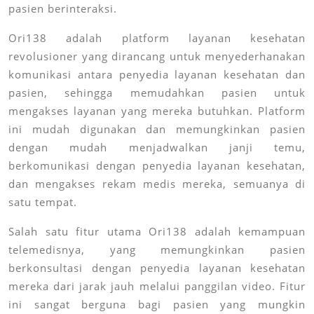
pasien berinteraksi.
Ori138 adalah platform layanan kesehatan
revolusioner yang dirancang untuk menyederhanakan
komunikasi antara penyedia layanan kesehatan dan
pasien, sehingga memudahkan pasien untuk
mengakses layanan yang mereka butuhkan. Platform
ini mudah digunakan dan memungkinkan pasien
dengan mudah menjadwalkan janji temu,
berkomunikasi dengan penyedia layanan kesehatan,
dan mengakses rekam medis mereka, semuanya di
satu tempat.
Salah satu fitur utama Ori138 adalah kemampuan
telemedisnya, yang memungkinkan pasien
berkonsultasi dengan penyedia layanan kesehatan
mereka dari jarak jauh melalui panggilan video. Fitur
ini sangat berguna bagi pasien yang mungkin