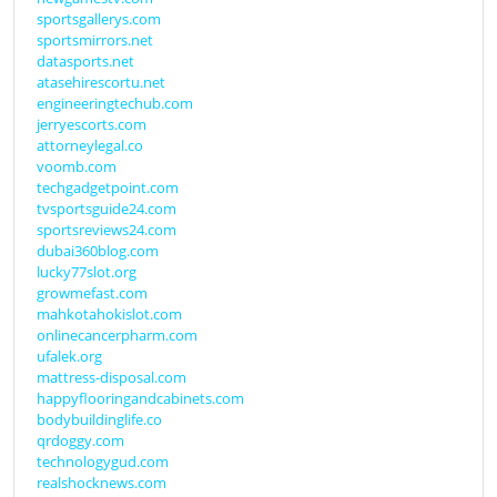
sportsgallerys.com
sportsmirrors.net
datasports.net
atasehirescortu.net
engineeringtechub.com
jerryescorts.com
attorneylegal.co
voomb.com
techgadgetpoint.com
tvsportsguide24.com
sportsreviews24.com
dubai360blog.com
lucky77slot.org
growmefast.com
mahkotahokislot.com
onlinecancerpharm.com
ufalek.org
mattress-disposal.com
happyflooringandcabinets.com
bodybuildinglife.co
qrdoggy.com
technologygud.com
realshocknews.com