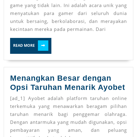
Meg
game yang tidak lain. Ini adalah acara unik yang
Loo
menyatukan para gamer dari seluruh dunia
untuk bersaing, berkolaborasi, dan merayakan
Insi
kecintaan mereka pada permainan. Dari
The
Ult
READ
READ MORE
MORE
Gam
Exp
Menangkan Besar dengan
Me
Opsi Taruhan Menarik Ayobet
Be
[ad_1] Ayobet adalah platform taruhan online
de
terkemuka yang menawarkan beragam pilihan
Op
taruhan menarik bagi penggemar olahraga.
Dengan antarmuka yang mudah digunakan, opsi
Ta
pembayaran yang aman, dan peluang
Me