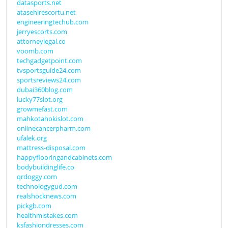
datasports.net
atasehirescortu.net
engineeringtechub.com
jerryescorts.com
attorneylegal.co
voomb.com
techgadgetpoint.com
tvsportsguide24.com
sportsreviews24.com
dubai360blog.com
lucky77slot.org
growmefast.com
mahkotahokislot.com
onlinecancerpharm.com
ufalek.org
mattress-disposal.com
happyflooringandcabinets.com
bodybuildinglife.co
qrdoggy.com
technologygud.com
realshocknews.com
pickgb.com
healthmistakes.com
ksfashiondresses.com