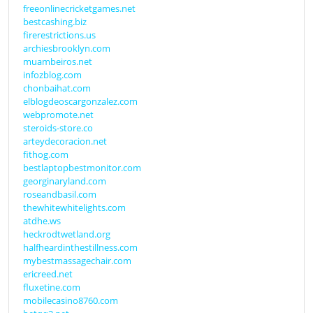
freeonlinecricketgames.net
bestcashing.biz
firerestrictions.us
archiesbrooklyn.com
muambeiros.net
infozblog.com
chonbaihat.com
elblogdeoscargonzalez.com
webpromote.net
steroids-store.co
arteydecoracion.net
fithog.com
bestlaptopbestmonitor.com
georginaryland.com
roseandbasil.com
thewhitewhitelights.com
atdhe.ws
heckrodtwetland.org
halfheardinthestillness.com
mybestmassagechair.com
ericreed.net
fluxetine.com
mobilecasino8760.com