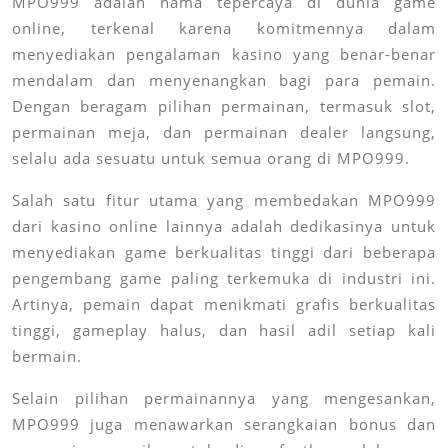
MPO999 adalah nama tepercaya di dunia game
online, terkenal karena komitmennya dalam
menyediakan pengalaman kasino yang benar-benar
mendalam dan menyenangkan bagi para pemain.
Dengan beragam pilihan permainan, termasuk slot,
permainan meja, dan permainan dealer langsung,
selalu ada sesuatu untuk semua orang di MPO999.
Salah satu fitur utama yang membedakan MPO999
dari kasino online lainnya adalah dedikasinya untuk
menyediakan game berkualitas tinggi dari beberapa
pengembang game paling terkemuka di industri ini.
Artinya, pemain dapat menikmati grafis berkualitas
tinggi, gameplay halus, dan hasil adil setiap kali
bermain.
Selain pilihan permainannya yang mengesankan,
MPO999 juga menawarkan serangkaian bonus dan