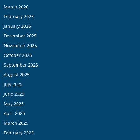
March 2026
February 2026
January 2026
December 2025
November 2025
October 2025
September 2025
August 2025
July 2025
June 2025
May 2025
April 2025
March 2025
February 2025