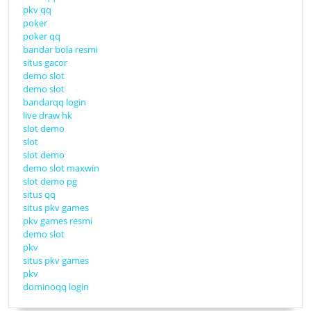
pkv qq
poker
poker qq
bandar bola resmi
situs gacor
demo slot
demo slot
bandarqq login
live draw hk
slot demo
slot
slot demo
demo slot maxwin
slot demo pg
situs qq
situs pkv games
pkv games resmi
demo slot
pkv
situs pkv games
pkv
dominoqq login