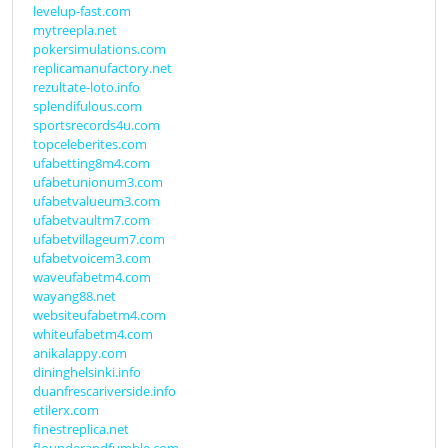
levelup-fast.com
mytreepla.net
pokersimulations.com
replicamanufactory.net
rezultate-loto.info
splendifulous.com
sportsrecords4u.com
topceleberites.com
ufabetting8m4.com
ufabetunionum3.com
ufabetvalueum3.com
ufabetvaultm7.com
ufabetvillageum7.com
ufabetvoicem3.com
waveufabetm4.com
wayang88.net
websiteufabetm4.com
whiteufabetm4.com
anikalappy.com
dininghelsinki.info
duanfrescariverside.info
etilerx.com
finestreplica.net
flounderandfumble.com