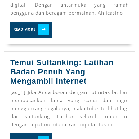
digital. Dengan antarmuka yang ramah
pengguna dan beragam permainan, Ahlicasino
READ
READ MORE
MORE
Temui Sultanking: Latihan
Badan Penuh Yang
Temui
Mengambil Internet
Sultanking:
[ad_1] Jika Anda bosan dengan rutinitas latihan
Latihan
membosankan lama yang sama dan ingin
Badan
mengguncang segalanya, maka tidak terlihat lagi
dari sultanking. Latihan seluruh tubuh ini
Penuh
dengan cepat mendapatkan popularitas di
Yang
Mengambil
READ