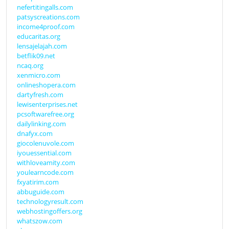
nefertitingalls.com
patsyscreations.com
income4proof.com
educaritas.org
lensajelajah.com
betflik09.net
ncaq.org
xenmicro.com
onlineshopera.com
dartyfresh.com
lewisenterprises.net
pcsoftwarefree.org
dailylinking.com
dnafyx.com
giocolenuvole.com
iyouessential.com
withloveamity.com
youlearncode.com
fxyatirim.com
abbuguide.com
technologyresult.com
webhostingoffers.org
whatszow.com