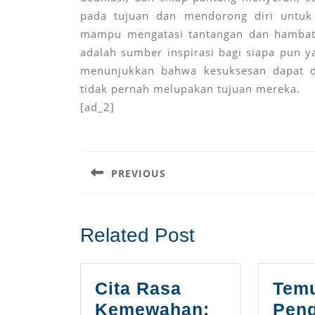
pada tujuan dan mendorong diri untuk 
mampu mengatasi tantangan dan hambat
adalah sumber inspirasi bagi siapa pun 
menunjukkan bahwa kesuksesan dapat d
tidak pernah melupakan tujuan mereka.
[ad_2]
Post
navigation
PREVIOUS
Previous
post:
Related Post
Cita Rasa
Tem
Kemewahan:
Peng