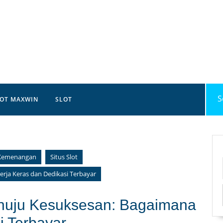
Sea
LOT MAXWIN
SLOT
for:
uk Kemenangan
Situs Slot
rja Keras dan Dedikasi Terbayar
enuju Kesuksesan: Bagaimana
i Terbayar