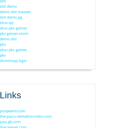
slot
slot demo
demo slot maxwin
slot demo pg
situs qq
situs pkv games
pkv games resmi
demo slot
pkv
situs pkv games
pkv
dominoqq login
Links
punjwanis.com
the-parcs-clematiscondos.com
jusu-gb.com
thecarepet.com