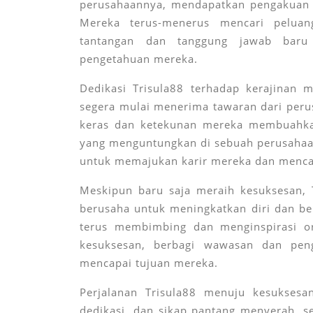
perusahaannya, mendapatkan pengakuan d
Mereka terus-menerus mencari pelua
tantangan dan tanggung jawab baru 
pengetahuan mereka.
Dedikasi Trisula88 terhadap kerajinan m
segera mulai menerima tawaran dari perus
keras dan ketekunan mereka membuahka
yang menguntungkan di sebuah perusaha
untuk memajukan karir mereka dan mencap
Meskipun baru saja meraih kesuksesan, 
berusaha untuk meningkatkan diri dan be
terus membimbing dan menginspirasi o
kesuksesan, berbagi wawasan dan pe
mencapai tujuan mereka.
Perjalanan Trisula88 menuju kesuksesa
dedikasi, dan sikap pantang menyerah, s