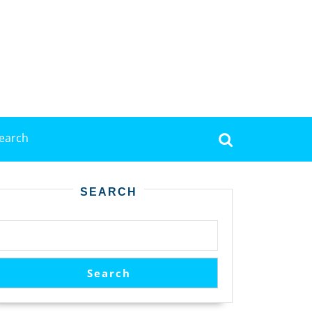
rch
SEARCH
Search