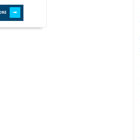
READ
ORE
MORE