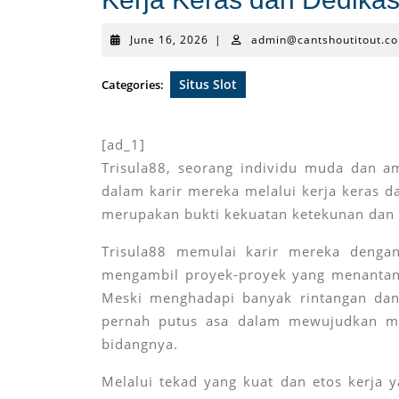
June
June 16, 2026
|
admin@cantshoutitout.c
16,
2026
Situs Slot
Categories:
[ad_1]
Trisula88, seorang individu muda dan am
dalam karir mereka melalui kerja keras 
merupakan bukti kekuatan ketekunan dan 
Trisula88 memulai karir mereka denga
mengambil proyek-proyek yang menantang 
Meski menghadapi banyak rintangan dan
pernah putus asa dalam mewujudkan mi
bidangnya.
Melalui tekad yang kuat dan etos kerja 