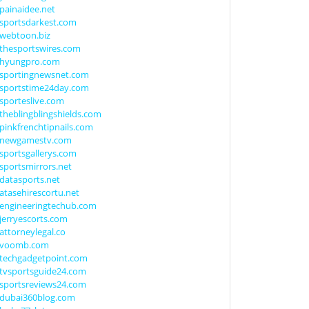
painaidee.net
sportsdarkest.com
webtoon.biz
thesportswires.com
hyungpro.com
sportingnewsnet.com
sportstime24day.com
sporteslive.com
theblingblingshields.com
pinkfrenchtipnails.com
newgamestv.com
sportsgallerys.com
sportsmirrors.net
datasports.net
atasehirescortu.net
engineeringtechub.com
jerryescorts.com
attorneylegal.co
voomb.com
techgadgetpoint.com
tvsportsguide24.com
sportsreviews24.com
dubai360blog.com