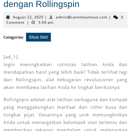
dengan Rollingspin
August
admin@cant
August 22, 2025
|
admin@cantshoutitout.com
|
0
22,
Comment
|
5:59 pm
2025
Situs Slot
Categories:
[ad_1]
Ingin meningkatkan rutinitas latihan Anda dan
mendapatkan hasil yang lebih baik? Tidak terlihat lagi
dari Rollingspin, alat kebugaran revolusioner yang
akan membawa latihan Anda ke tingkat berikutnya.
Rollingspin adalah alat latihan serbaguna dan kompak
yang menggabungkan manfaat dari roller busa dan
tongkat pijat. Desainnya yang unik memungkinkan
Anda untuk menargetkan kelompok otot tertentu dan
memberikan tekanan mendalam untuk melepaskan