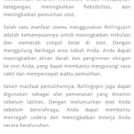
ketegangan, meningkatkan fleksibilitas, dan
meningkatkan pemulihan otot.
Salah satu manfaat utama menggunakan Rollingspin
adalah kemampuannya untuk meningkatkan sirkulasi
dan memecah simpul ketat di otot. Dengan
menggulung berbagai area tubuh Anda, Anda dapat
meningkatkan aliran darah dan pengiriman oksigen
ke otot Anda, yang dapat membantu mengurangi rasa
sakit dan mempercepat waktu pemulihan.
Selain manfaat pemulihannya, Rollingspin juga dapat
digunakan sebagai alat pemanasan yang dinamis
sebelum latihan. Dengan meluncurkan otot Anda
sebelum berolahraga, Anda dapat membantu
mencegah cedera dan meningkatkan kinerja Anda
secara keseluruhan.