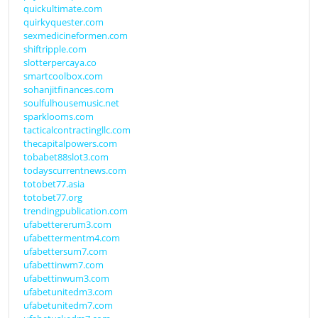
quickultimate.com
quirkyquester.com
sexmedicineformen.com
shiftripple.com
slotterpercaya.co
smartcoolbox.com
sohanjitfinances.com
soulfulhousemusic.net
sparklooms.com
tacticalcontractingllc.com
thecapitalpowers.com
tobabet88slot3.com
todayscurrentnews.com
totobet77.asia
totobet77.org
trendingpublication.com
ufabettererum3.com
ufabettermentm4.com
ufabettersum7.com
ufabettinwm7.com
ufabettinwum3.com
ufabetunitedm3.com
ufabetunitedm7.com