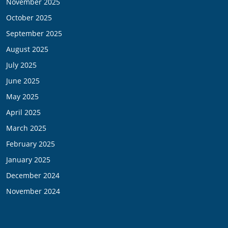
November 2025
October 2025
September 2025
August 2025
July 2025
June 2025
May 2025
April 2025
March 2025
February 2025
January 2025
December 2024
November 2024