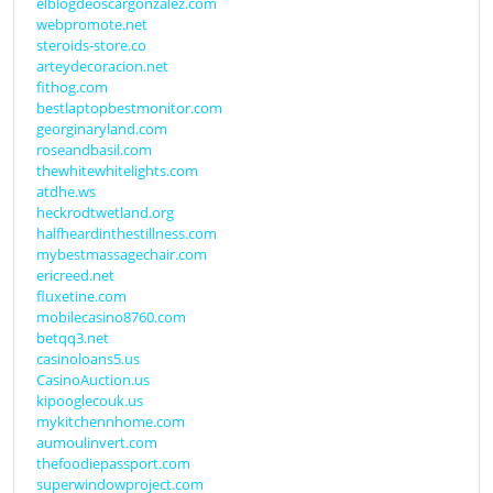
elblogdeoscargonzalez.com
webpromote.net
steroids-store.co
arteydecoracion.net
fithog.com
bestlaptopbestmonitor.com
georginaryland.com
roseandbasil.com
thewhitewhitelights.com
atdhe.ws
heckrodtwetland.org
halfheardinthestillness.com
mybestmassagechair.com
ericreed.net
fluxetine.com
mobilecasino8760.com
betqq3.net
casinoloans5.us
CasinoAuction.us
kipooglecouk.us
mykitchennhome.com
aumoulinvert.com
thefoodiepassport.com
superwindowproject.com