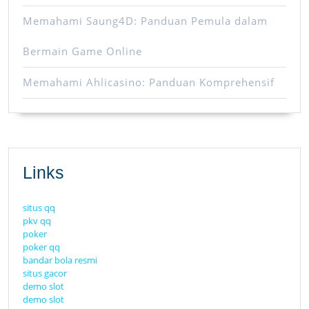
Memahami Saung4D: Panduan Pemula dalam
Bermain Game Online
Memahami Ahlicasino: Panduan Komprehensif
Links
situs qq
pkv qq
poker
poker qq
bandar bola resmi
situs gacor
demo slot
demo slot