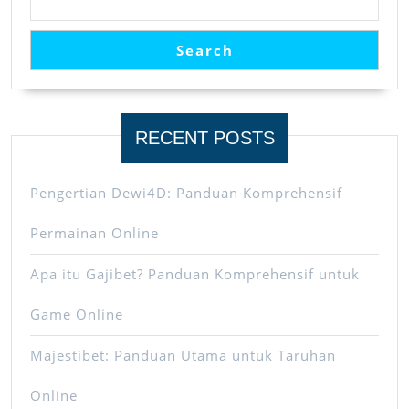
Search
RECENT POSTS
Pengertian Dewi4D: Panduan Komprehensif
Permainan Online
Apa itu Gajibet? Panduan Komprehensif untuk
Game Online
Majestibet: Panduan Utama untuk Taruhan
Online