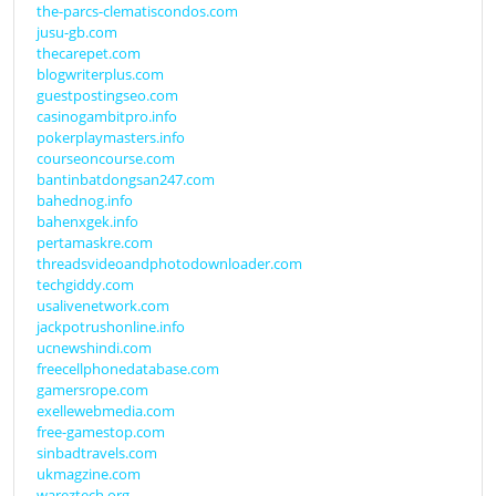
the-parcs-clematiscondos.com
jusu-gb.com
thecarepet.com
blogwriterplus.com
guestpostingseo.com
casinogambitpro.info
pokerplaymasters.info
courseoncourse.com
bantinbatdongsan247.com
bahednog.info
bahenxgek.info
pertamaskre.com
threadsvideoandphotodownloader.com
techgiddy.com
usalivenetwork.com
jackpotrushonline.info
ucnewshindi.com
freecellphonedatabase.com
gamersrope.com
exellewebmedia.com
free-gamestop.com
sinbadtravels.com
ukmagzine.com
wareztech.org