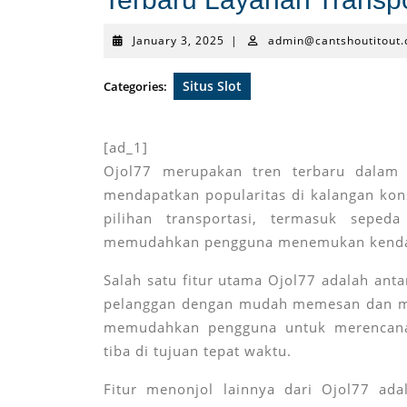
January
January 3, 2025
|
admin@cantshoutitout
3,
2025
Situs Slot
Categories:
[ad_1]
Ojol77 merupakan tren terbaru dalam 
mendapatkan popularitas di kalangan kon
pilihan transportasi, termasuk sepe
memudahkan pengguna menemukan kendar
Salah satu fitur utama Ojol77 adalah a
pelanggan dengan mudah memesan dan mela
memudahkan pengguna untuk merencana
tiba di tujuan tepat waktu.
Fitur menonjol lainnya dari Ojol77 adal