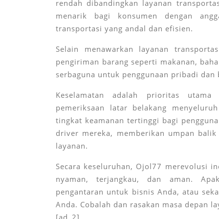
rendah dibandingkan layanan transportas
menarik bagi konsumen dengan angga
transportasi yang andal dan efisien.
Selain menawarkan layanan transportas
pengiriman barang seperti makanan, baha
serbaguna untuk penggunaan pribadi dan b
Keselamatan adalah prioritas utama
pemeriksaan latar belakang menyeluru
tingkat keamanan tertinggi bagi pengguna
driver mereka, memberikan umpan balik
layanan.
Secara keseluruhan, Ojol77 merevolusi in
nyaman, terjangkau, dan aman. Apa
pengantaran untuk bisnis Anda, atau sek
Anda. Cobalah dan rasakan masa depan lay
[ad_2]