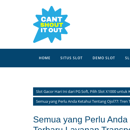
Skip
to
content
HOME
SITUS SLOT
DEMO SLOT
S
Slot Gacor Hari Ini dari PG Soft, Pilih Slot X1000 unt
Semua yang Perlu Anda Ketahui Tentang Ojol77: Tren 
Semua yang Perlu Anda K
Terbaru Layanan Transpo