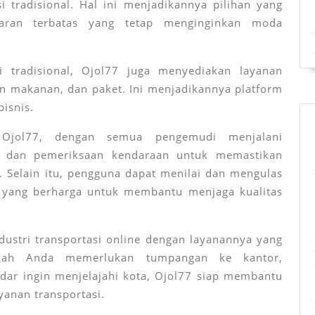
i tradisional. Hal ini menjadikannya pilihan yang
ran terbatas yang tetap menginginkan moda
i tradisional, Ojol77 juga menyediakan layanan
n makanan, dan paket. Ini menjadikannya platform
isnis.
 Ojol77, dengan semua pengemudi menjalani
h dan pemeriksaan kendaraan untuk memastikan
. Selain itu, pengguna dapat menilai dan mengulas
 yang berharga untuk membantu menjaga kualitas
dustri transportasi online dengan layanannya yang
kah Anda memerlukan tumpangan ke kantor,
adar ingin menjelajahi kota, Ojol77 siap membantu
anan transportasi.