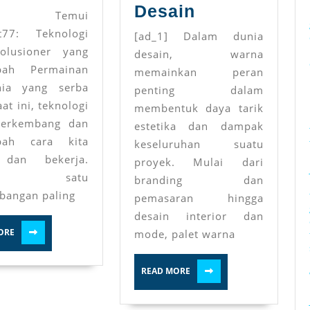
Autobot77:
Bagaimana
Desain
_1] Temui
Teknologi
Colowin
t77: Teknologi
[ad_1] Dalam dunia
sif
AI
Mendefinisik
olusioner yang
desain, warna
bah Permainan
Revolusioner
Ulang
memainkan peran
ia yang serba
penting dalam
yang
Cara
aat ini, teknologi
membentuk daya tarik
Mengubah
Kita
berkembang dan
estetika dan dampak
Permainan
Berpikir
bah cara kita
keseluruhan suatu
Tentang
 dan bekerja.
proyek. Mulai dari
Warna
ah satu
branding dan
dalam
bangan paling
pemasaran hingga
Desain
desain interior dan
READ
ORE
mode, palet warna
MORE
READ
READ MORE
MORE