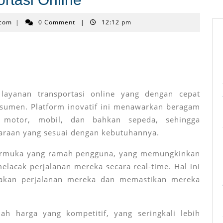
admin@cantshoutitout.com
.com
|
0 Comment
|
12:12 pm
layanan transportasi online yang dengan cepat
sumen. Platform inovatif ini menawarkan beragam
da motor, mobil, dan bahkan sepeda, sehingga
aan yang sesuai dengan kebutuhannya.
ntarmuka yang ramah pengguna, yang memungkinkan
cak perjalanan mereka secara real-time. Hal ini
kan perjalanan mereka dan memastikan mereka
ah harga yang kompetitif, yang seringkali lebih