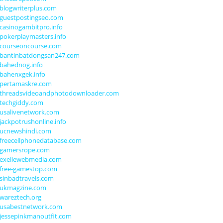
blogwriterplus.com
guestpostingseo.com
casinogambitpro.info
an
pokerplaymasters.info
courseoncourse.com
bantinbatdongsan247.com
bahednog.info
bahenxgek.info
pertamaskre.com
threadsvideoandphotodownloader.com
techgiddy.com
usalivenetwork.com
jackpotrushonline.info
ucnewshindi.com
freecellphonedatabase.com
gamersrope.com
exellewebmedia.com
free-gamestop.com
sinbadtravels.com
ukmagzine.com
wareztech.org
usabestnetwork.com
jessepinkmanoutfit.com