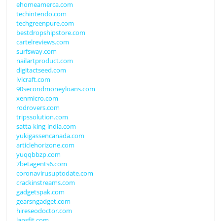
ehomeamerca.com
techintendo.com
techgreenpure.com
bestdropshipstore.com
cartelreviews.com
surfsway.com
nailartproduct.com
digitactseed.com
lvlcraft.com
90secondmoneyloans.com
xenmicro.com
rodrovers.com
tripssolution.com
satta-king-india.com
yukigassencanada.com
articlehorizone.com
yuqqbbzp.com
7betagents6.com
coronavirusuptodate.com
crackinstreams.com
gadgetspak.com
gearsngadget.com
hireseodoctor.com
lapsfit.com