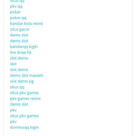
situs qq
pkv qq
poker
poker qq
bandar bola resmi
situs gacor
demo slot
demo slot
bandarqq login
live draw hk
slot demo
slot
slot demo
demo slot maxwin
slot demo pg
situs qq
situs pkv games
pkv games resmi
demo slot
pkv
situs pkv games
pkv
dominoqq login