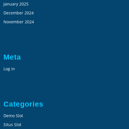
January 2025
December 2024
November 2024
Meta
Log in
Categories
Demo Slot
Situs Slot