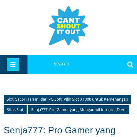
Skip
to
content
Search
Open
for:
Button
Slot Gacor Hari Ini dari PG Soft, Pilih Slot X1000 untuk Kemenangan
Situs Slot
Senja777: Pro Gamer yang Mengambil Internet Demi
Senja777: Pro Gamer yang