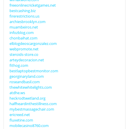
freeonlinecricketgames.net
bestcashing.biz
firerestrictions.us
archiesbrooklyn.com
muambeiros.net
infozblog.com
chonbaihat.com
elblogdeoscargonzalez.com
webpromote.net
steroids-store.co
arteydecoracion.net
fithog.com
bestlaptopbestmonitor.com
georginaryland.com
roseandbasil.com
thewhitewhitelights.com
atdhe.ws
heckrodtwetland.org
halfheardinthestillness.com
mybestmassagechair.com
ericreed.net
fluxetine.com
mobilecasino8760.com