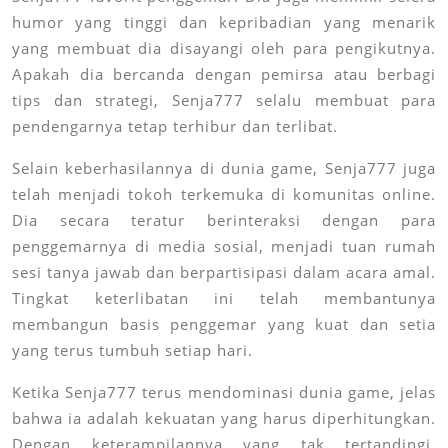
humor yang tinggi dan kepribadian yang menarik
yang membuat dia disayangi oleh para pengikutnya.
Apakah dia bercanda dengan pemirsa atau berbagi
tips dan strategi, Senja777 selalu membuat para
pendengarnya tetap terhibur dan terlibat.
Selain keberhasilannya di dunia game, Senja777 juga
telah menjadi tokoh terkemuka di komunitas online.
Dia secara teratur berinteraksi dengan para
penggemarnya di media sosial, menjadi tuan rumah
sesi tanya jawab dan berpartisipasi dalam acara amal.
Tingkat keterlibatan ini telah membantunya
membangun basis penggemar yang kuat dan setia
yang terus tumbuh setiap hari.
Ketika Senja777 terus mendominasi dunia game, jelas
bahwa ia adalah kekuatan yang harus diperhitungkan.
Dengan keterampilannya yang tak tertandingi,