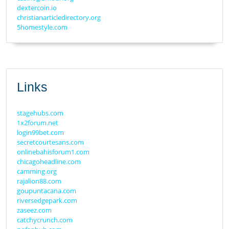
dextercoin.io
christianarticledirectory.org
5homestyle.com
Links
stagehubs.com
1x2forum.net
login99bet.com
secretcourtesans.com
onlinebahisforum1.com
chicagoheadline.com
camming.org
rajalion88.com
goupuntacana.com
riversedgepark.com
zaseez.com
catchycrunch.com