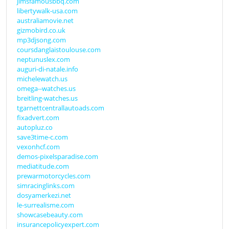
jimsfamousbbq.com
libertywalk-usa.com
australiamovie.net
gizmobird.co.uk
mp3djsong.com
coursdanglaistoulouse.com
neptunuslex.com
auguri-di-natale.info
michelewatch.us
omega--watches.us
breitling-watches.us
tgarnettcentrallautoads.com
fixadvert.com
autopluz.co
save3time-c.com
vexonhcf.com
demos-pixelsparadise.com
mediatitude.com
prewarmotorcycles.com
simracinglinks.com
dosyamerkezi.net
le-surrealisme.com
showcasebeauty.com
insurancepolicyexpert.com