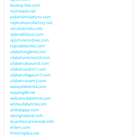
levelup-fast.com
mytreepla.net
pokersimulations.com
replicamanufactory.net
rezultate-loto.info
splendifulous.com
sportsrecords4u.com
topceleberites.com
ufabetting8m4.com
ufabetunionum3.com
ufabetvalueum3.com
ufabetvaultm7.com
ufabetvillageum7.com
ufabetvoicem3.com
waveufabetm4.com
wayang88.net
websiteufabetm4.com
whiteufabetm4.com
anikalappy.com
dininghelsinki.info
duanfrescariverside.info
etilerx.com
finestreplica.net