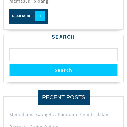
memasuki bidang
READ
READ MORE
MORE
SEARCH
Search
RECENT POSTS
Memahami Saung4D: Panduan Pemula dalam
Bermain Game Online