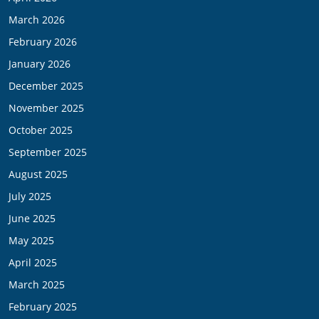
March 2026
February 2026
January 2026
December 2025
November 2025
October 2025
September 2025
August 2025
July 2025
June 2025
May 2025
April 2025
March 2025
February 2025