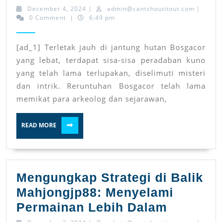
Misteri
December
admin@c
December 4, 2024
|
admin@cantshoutitout.com
|
4,
0 Comment
|
6:49 pm
Bosgacor:
2024
Menyelami
[ad_1] Terletak jauh di jantung hutan Bosgacor
Peradaban
yang lebat, terdapat sisa-sisa peradaban kuno
Kuno
yang telah lama terlupakan, diselimuti misteri
yang
dan intrik. Reruntuhan Bosgacor telah lama
Penuh
memikat para arkeolog dan sejarawan,
Misteri
READ
READ MORE
MORE
Mengungkap Strategi di Balik
Mahjongjp88: Menyelami
Mengun
Permainan Lebih Dalam
Strategi