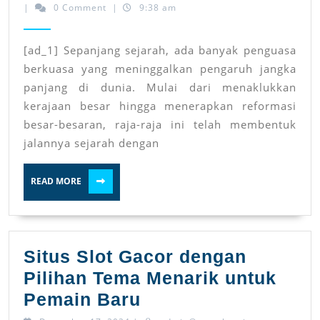
18,
|
0 Comment
|
9:38 am
Kejatuhan
2024
Raja:
[ad_1] Sepanjang sejarah, ada banyak penguasa
Sekilas
berkuasa yang meninggalkan pengaruh jangka
tentang
panjang di dunia. Mulai dari menaklukkan
Penguasa
kerajaan besar hingga menerapkan reformasi
Paling
besar-besaran, raja-raja ini telah membentuk
Berkuasa
jalannya sejarah dengan
dalam
READ
READ MORE
Sejarah
MORE
Situs Slot Gacor dengan
Pilihan Tema Menarik untuk
Situs
Pemain Baru