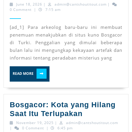
Arkeolog
June
admin@cants
June 18, 2026
|
admin@cantshoutitout.com
|
18,
0 Comment
|
7:15 am
Mengungk
2026
Rahasia
[ad_1] Para arkeolog baru-baru ini membuat
Bosgacor:
penemuan menakjubkan di situs kuno Bosgacor
Apa
di Turki. Penggalian yang dimulai beberapa
yang
bulan lalu ini mengungkap kekayaan artefak dan
Mereka
informasi tentang peradaban misterius yang
Temukan
READ
Akan
READ MORE
MORE
Membuat
Anda
Takjub
Bosgacor: Kota yang Hilang
Bosgacor:
Saat Itu Terlupakan
Kota
November
admin@
November 19, 2025
|
admin@cantshoutitout.com
19,
|
0 Comment
|
6:45 pm
yang