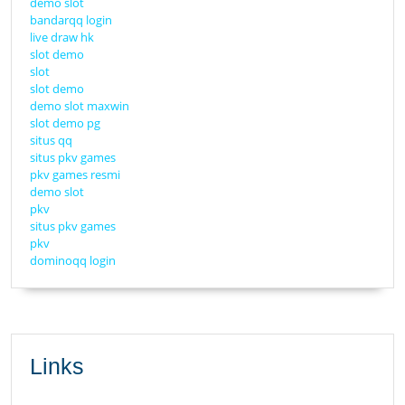
demo slot
bandarqq login
live draw hk
slot demo
slot
slot demo
demo slot maxwin
slot demo pg
situs qq
situs pkv games
pkv games resmi
demo slot
pkv
situs pkv games
pkv
dominoqq login
Links