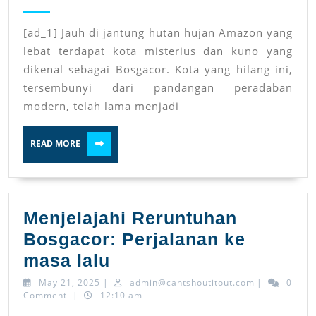
2025
Hilang
[ad_1] Jauh di jantung hutan hujan Amazon yang
Saat
lebat terdapat kota misterius dan kuno yang
Itu
dikenal sebagai Bosgacor. Kota yang hilang ini,
Terlupakan
tersembunyi dari pandangan peradaban
modern, telah lama menjadi
READ
READ MORE
MORE
Menjelajahi Reruntuhan
Bosgacor: Perjalanan ke
Menjelajahi
masa lalu
Reruntuhan
May
admin@cants
May 21, 2025
|
admin@cantshoutitout.com
|
0
21,
Comment
|
12:10 am
Bosgacor:
2025