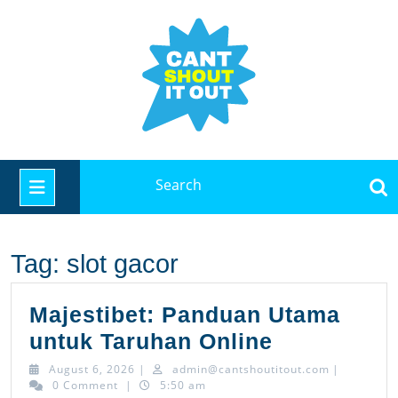
Skip
to
content
Search
Open
for:
Button
Tag:
slot gacor
Majestibet: Panduan Utama
Majestibet:
untuk Taruhan Online
Panduan
August
admin@cant
August 6, 2026
|
admin@cantshoutitout.com
|
6,
0 Comment
|
5:50 am
Utama