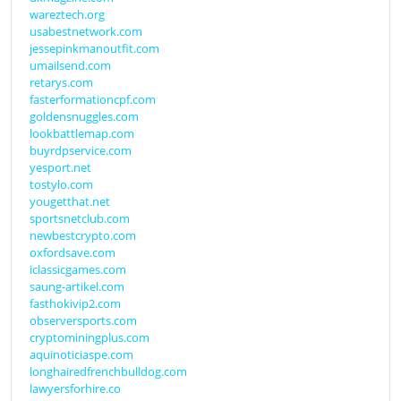
wareztech.org
usabestnetwork.com
jessepinkmanoutfit.com
umailsend.com
retarys.com
fasterformationcpf.com
goldensnuggles.com
lookbattlemap.com
buyrdpservice.com
yesport.net
tostylo.com
yougetthat.net
sportsnetclub.com
newbestcrypto.com
oxfordsave.com
iclassicgames.com
saung-artikel.com
fasthokivip2.com
observersports.com
cryptominingplus.com
aquinoticiaspe.com
longhairedfrenchbulldog.com
lawyersforhire.co