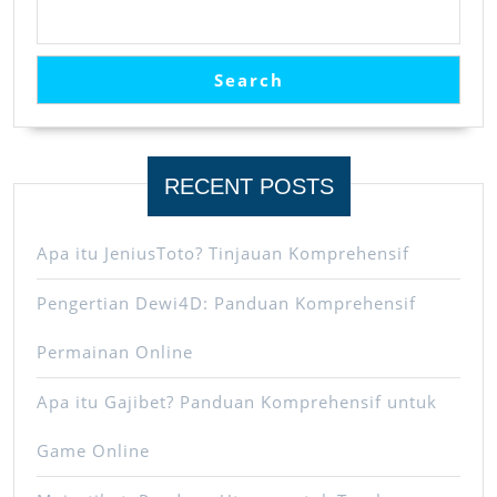
Search
RECENT POSTS
Apa itu JeniusToto? Tinjauan Komprehensif
Pengertian Dewi4D: Panduan Komprehensif
Permainan Online
Apa itu Gajibet? Panduan Komprehensif untuk
Game Online