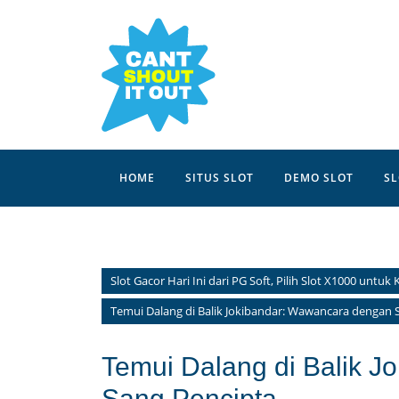
Skip
to
content
HOME
SITUS SLOT
DEMO SLOT
S
Slot Gacor Hari Ini dari PG Soft, Pilih Slot X1000 unt
Temui Dalang di Balik Jokibandar: Wawancara dengan 
Temui Dalang di Balik 
Sang Pencipta