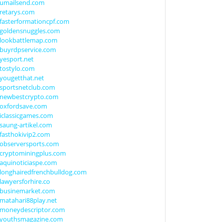
umailsend.com
retarys.com
fasterformationcpf.com
goldensnuggles.com
lookbattlemap.com
buyrdpservice.com
yesport.net
tostylo.com
yougetthat.net
sportsnetclub.com
newbestcrypto.com
oxfordsave.com
iclassicgames.com
saung-artikel.com
fasthokivip2.com
observersports.com
cryptominingplus.com
aquinoticiaspe.com
longhairedfrenchbulldog.com
lawyersforhire.co
businemarket.com
matahari88play.net
moneydescriptor.com
youthsmagazine.com