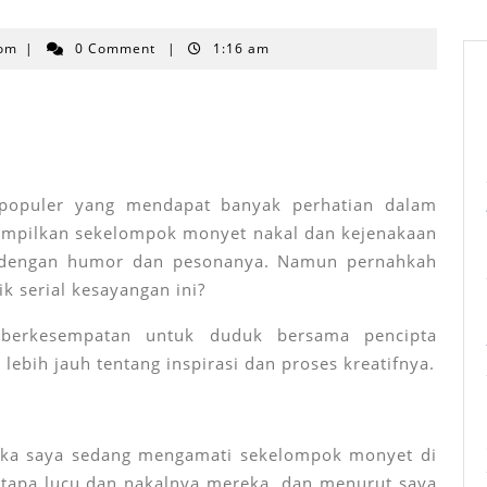
admin@cantshoutitout.com
com
|
0 Comment
|
1:16 am
 populer yang mendapat banyak perhatian dalam
nampilkan sekelompok monyet nakal dan kejenakaan
a dengan humor dan pesonanya. Namun pernahkah
k serial kesayangan ini?
 berkesempatan untuk duduk bersama pencipta
lebih jauh tentang inspirasi dan proses kreatifnya.
tika saya sedang mengamati sekelompok monyet di
etapa lucu dan nakalnya mereka, dan menurut saya