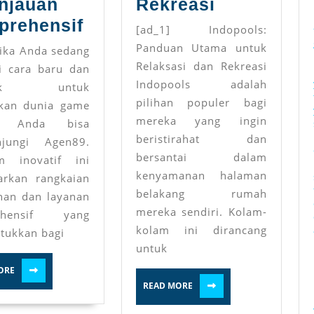
Indopools:
injauan
Rekreasi
Menjelajahi
Panduan
rehensif
[ad_1] Indopools:
Dunia
Utama
Panduan Utama untuk
Jika Anda sedang
Agen89
untuk
Relaksasi dan Rekreasi
i cara baru dan
Indopools adalah
yang
Relaksasi
rik untuk
pilihan populer bagi
kan dunia game
Menyenangkan:
dan
mereka yang ingin
e, Anda bisa
Tinjauan
Rekreasi
beristirahat dan
jungi Agen89.
Komprehensif
bersantai dalam
rm inovatif ini
kenyamanan halaman
rkan rangkaian
belakang rumah
nan dan layanan
mereka sendiri. Kolam-
ehensif yang
kolam ini dirancang
tukkan bagi
untuk
READ
ORE
MORE
READ
READ MORE
MORE