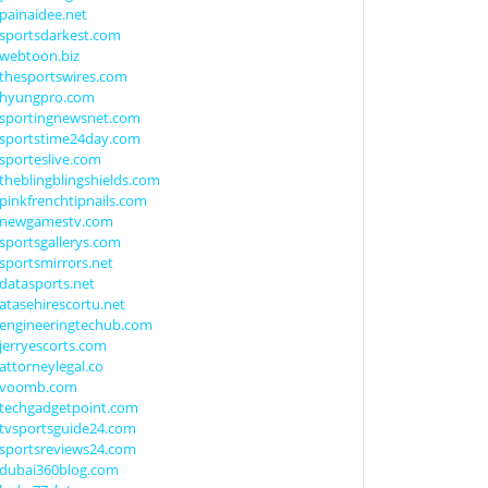
painaidee.net
sportsdarkest.com
webtoon.biz
thesportswires.com
hyungpro.com
sportingnewsnet.com
sportstime24day.com
sporteslive.com
theblingblingshields.com
pinkfrenchtipnails.com
newgamestv.com
sportsgallerys.com
sportsmirrors.net
datasports.net
atasehirescortu.net
engineeringtechub.com
jerryescorts.com
attorneylegal.co
voomb.com
techgadgetpoint.com
tvsportsguide24.com
sportsreviews24.com
dubai360blog.com