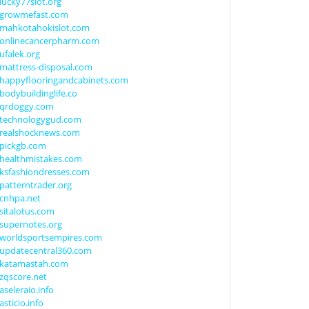
lucky77slot.org
growmefast.com
mahkotahokislot.com
onlinecancerpharm.com
ufalek.org
mattress-disposal.com
happyflooringandcabinets.com
bodybuildinglife.co
qrdoggy.com
technologygud.com
realshocknews.com
pickgb.com
healthmistakes.com
ksfashiondresses.com
patterntrader.org
cnhpa.net
sitalotus.com
supernotes.org
worldsportsempires.com
updatecentral360.com
katamastah.com
zqscore.net
aseleraio.info
asticio.info