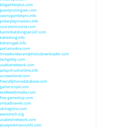
blogwriterplus.com
guestpostingseo.com
casinogambitpro.info
pokerplaymasters.info
courseoncourse.com
bantinbatdongsan247.com
bahednog.info
bahenxgek.info
pertamaskre.com
threadsvideoandphotodownloader.com
p
techgiddy.com
gan
usalivenetwork.com
jackpotrushonline.info
ucnewshindi.com
freecellphonedatabase.com
kat
gamersrope.com
exellewebmedia.com
free-gamestop.com
sinbadtravels.com
ukmagzine.com
wareztech.org
usabestnetwork.com
jessepinkmanoutfit.com