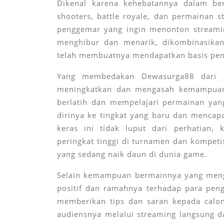
Dikenal karena kehebatannya dalam ber
shooters, battle royale, dan permainan 
penggemar yang ingin menonton streami
menghibur dan menarik, dikombinasikan
telah membuatnya mendapatkan basis peng
Yang membedakan Dewasurga88 dari g
meningkatkan dan mengasah kemampuan
berlatih dan mempelajari permainan yan
dirinya ke tingkat yang baru dan mencapa
keras ini tidak luput dari perhatian,
peringkat tinggi di turnamen dan kompeti
yang sedang naik daun di dunia game.
Selain kemampuan bermainnya yang meng
positif dan ramahnya terhadap para pen
memberikan tips dan saran kepada calon 
audiensnya melalui streaming langsung da