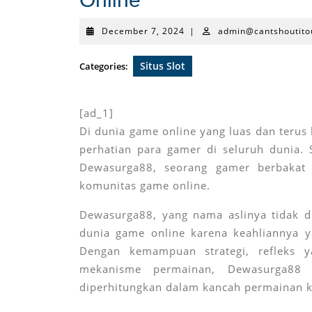
December
December 7, 2024
|
admin@cantshoutito
7,
2024
Situs Slot
Categories:
[ad_1]
Di dunia game online yang luas dan terus
perhatian para gamer di seluruh dunia. 
Dewasurga88, seorang gamer berbakat
komunitas game online.
Dewasurga88, yang nama aslinya tidak di
dunia game online karena keahliannya 
Dengan kemampuan strategi, refleks
mekanisme permainan, Dewasurga88 
diperhitungkan dalam kancah permainan k