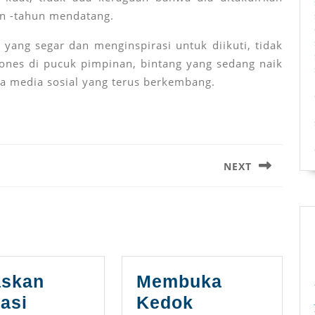
un -tahun mendatang.
 yang segar dan menginspirasi untuk diikuti, tidak
 Jones di pucuk pimpinan, bintang yang sedang naik
nia media sosial yang terus berkembang.
NEXT
Next
post:
askan
Membuka
asi
Kedok