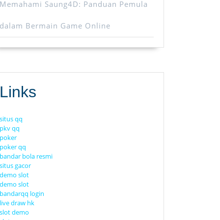
Memahami Saung4D: Panduan Pemula
dalam Bermain Game Online
Links
situs qq
pkv qq
poker
poker qq
bandar bola resmi
situs gacor
demo slot
demo slot
bandarqq login
live draw hk
slot demo