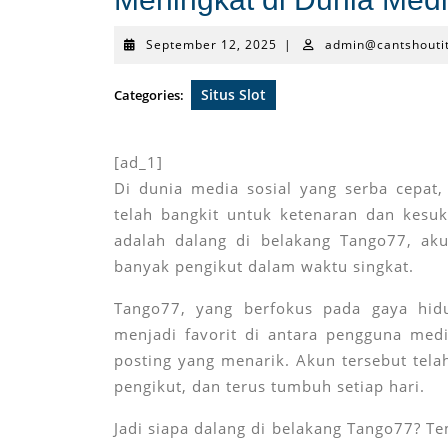
September
September 12, 2025
|
admin@cantshouti
12,
2025
Situs Slot
Categories:
[ad_1]
Di dunia media sosial yang serba cepat
telah bangkit untuk ketenaran dan kesuk
adalah dalang di belakang Tango77, ak
banyak pengikut dalam waktu singkat.
Tango77, yang berfokus pada gaya hid
menjadi favorit di antara pengguna med
posting yang menarik. Akun tersebut tel
pengikut, dan terus tumbuh setiap hari.
Jadi siapa dalang di belakang Tango77? Te