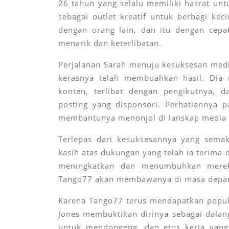
26 tahun yang selalu memiliki hasrat unt
sebagai outlet kreatif untuk berbagi ke
dengan orang lain, dan itu dengan cepa
menarik dan keterlibatan.
Perjalanan Sarah menuju kesuksesan media
kerasnya telah membuahkan hasil. Dia
konten, terlibat dengan pengikutnya,
posting yang disponsori. Perhatiannya p
membantunya menonjol di lanskap media s
Terlepas dari kesuksesannya yang semak
kasih atas dukungan yang telah ia terima 
meningkatkan dan menumbuhkan merek
Tango77 akan membawanya di masa depa
Karena Tango77 terus mendapatkan popula
Jones membuktikan dirinya sebagai dalang 
untuk mendongeng, dan etos kerja yang 