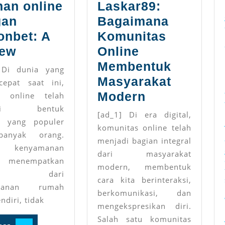
han online
Laskar89:
gan
Bagaimana
ap
onbet: A
Komunitas
Lepaskan
iew
Online
sensasi
Membentuk
 Di dunia yang
8:
taruhan
Masyarakat
cepat saat ini,
online
Membuka
Modern
n online telah
adi bentuk
sif
dengan
Kedok
[ad_1] Di era digital,
n yang populer
Kratonbet:
Laskar89:
komunitas online telah
banyak orang.
A
Bagaimana
menjadi bagian integral
n kenyamanan
dari masyarakat
Review
Komunitas
menempatkan
modern, membentuk
Online
uhan dari
cara kita berinteraksi,
Membentuk
manan rumah
berkomunikasi, dan
Masyarakat
ndiri, tidak
mengekspresikan diri.
Modern
Salah satu komunitas
READ