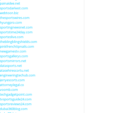
painaidee.net
sportsdarkest.com
webtoon.biz
thesportswires.com
hyungpro.com
sportingnewsnet.com
sportstime24day.com
sporteslive.com
theblingblingshields.com
pinkfrenchtipnails.com
newgamestv.com
sportsgallerys.com
sportsmirrors.net
datasports.net
atasehirescortu.net
engineeringtechub.com
jerryescorts.com
attorneylegal.co
voomb.com
techgadgetpoint.com
tvsportsguide24.com
sportsreviews24.com
dubai360blog.com