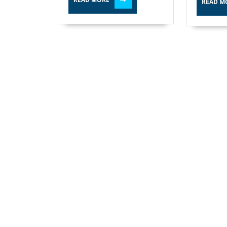
READ M
MORE