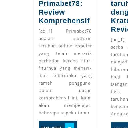
Primabet78:
taru
Review
den
Mengungk
Komprehensif
Krat
Fitur
Rev
[ad_1] Primabet78
Menarik
adalah platform
[ad_1]
Primabet7
taruhan online populer
serba 
yang telah menarik
Review
taruha
perhatian karena fitur-
menj
Komprehen
fiturnya yang menarik
hibura
dan antarmuka yang
bagi 
ramah pengguna.
Denga
Dalam ulasan
bisa 
komprehensif ini, kami
tar
akan mempelajari
kenya
beberapa aspek utama
Anda se
READ
READ MORE