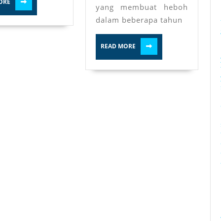
ORE
MORE
yang membuat heboh
dalam beberapa tahun
READ
READ MORE
MORE