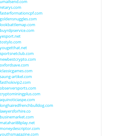
umailsend.com
retarys.com
fasterformationcpf.com
goldensnuggles.com
lookbattlemap.com
buyrdpservice.com
yesport.net
tostylo.com
yougetthat.net
sportsnetclub.com
newbestcrypto.com
oxfordsave.com
iclassicgames.com
saung-artikel.com
fasthokivip2.com
observersports.com
cryptominingplus.com
aquinoticiaspe.com
longhairedfrenchbulldog.com
lawyersforhire.co
businemarket.com
matahari88play.net
moneydescriptor.com
youthsmagazine.com