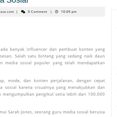
admin@cantshoutitout.com
tout.com
|
0 Comment
|
10:09 pm
, ada banyak influencer dan pembuat konten yang
sesan. Salah satu bintang yang sedang naik daun
un media sosial populer yang telah mendapatkan
up, mode, dan konten perjalanan, dengan cepat
ia sosial karena visualnya yang menakjubkan dan
ah mengumpulkan pengikut setia lebih dari 100.000
mui Sarah Jones, seorang guru media sosial berusia