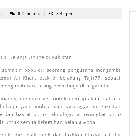
admin@cantshoutitout.com
m
|
0 Comment
|
8:45 pm
usi Belanja Online di Pakistan
i semakin populer, seorang pengusaha mengambil
Temui Ali Khan, otak di belakang Tajir77, sebuah
 mengubah cara orang berbelanja di negara ini.
namis, memiliki visi untuk menciptakan platform
elanja yang mulus bagi pelanggan di Pakistan.
 dan hasrat untuk teknologi, ia berangkat untuk
ada untuk semua kebutuhan belanja Anda.
uk, dari elektronik dan fashion hingga hal -hal