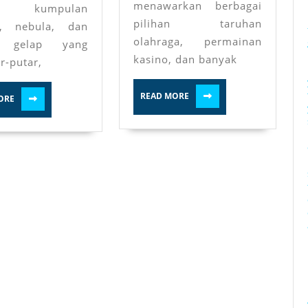
Usul
menawarkan berbagai
an kumpulan
dan
pilihan taruhan
g, nebula, dan
Komposisinya
olahraga, permainan
i gelap yang
kasino, dan banyak
r-putar,
READ
READ
READ MORE
ORE
MORE
MORE