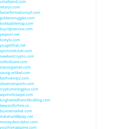
umailsend.com
retarys.com
fasterformationcpf.com
goldensnuggles.com
lookbattlemap.com
buyrdpservice.com
yesport.net
tostylo.com
yougetthat.net
sportsnetclub.com
newbestcrypto.com
oxfordsave.com
iclassicgames.com
saung-artikel.com
fasthokivip2.com
observersports.com
cryptominingplus.com
aquinoticiaspe.com
longhairedfrenchbulldog.com
lawyersforhire.co
businemarket.com
matahari88play.net
moneydescriptor.com
youthsmagazine.com