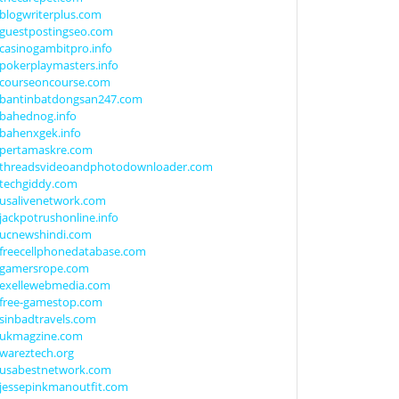
blogwriterplus.com
guestpostingseo.com
casinogambitpro.info
pokerplaymasters.info
courseoncourse.com
bantinbatdongsan247.com
bahednog.info
bahenxgek.info
pertamaskre.com
threadsvideoandphotodownloader.com
techgiddy.com
usalivenetwork.com
jackpotrushonline.info
ucnewshindi.com
freecellphonedatabase.com
gamersrope.com
exellewebmedia.com
free-gamestop.com
sinbadtravels.com
ukmagzine.com
wareztech.org
usabestnetwork.com
jessepinkmanoutfit.com