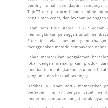
penting rumah dan dapur, semuanya d
Tajir77 dari platform belanja online la
pengiriman cepat, dan layanan pelanggan 
Salah satu fitur utama Tajir77 adalah 
memungkinkan pelanggan untuk membayar 
Fitur ini telah menjadi game-chang
menggunakan metode pembayaran online.
Selain memberikan pengalaman berbelan
lokal dengan menampilkan produk dari
membantu meningkatkan ekonomi lokal 
yang unik dan berkualitas tinggi.
Dedikasi Ali Khan untuk memberikan pe
perhatian. Tajir77 dengan cepat mend
menerima sambutan hangat untuk layanan 