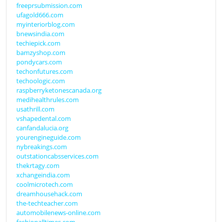
freeprsubmission.com
ufagold666.com
myinteriorblog.com
bnewsindia.com
techiepick.com
bamzyshop.com
pondycars.com
techonfutures.com
techoologic.com
raspberryketonescanada.org
medihealthrules.com
usathrill.com
vshapedental.com
canfandalucia.org
yourengineguide.com
nybreakings.com
outstationcabsservices.com
thekrtagy.com
xchangeindia.com
coolmicrotech.com
dreamhousehack.com
the-techteacher.com
automobilenews-online.com
fashionalltimes.com