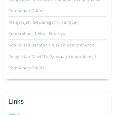
Permainan Online
Menjelajahi Dewanaga77: Panduan
Komprehensif Fitur-Fiturnya
Apa itu JeniusToto? Tinjauan Komprehensif
Pengertian Dewi4D: Panduan Komprehensif
Permainan Online
Links
situs qq