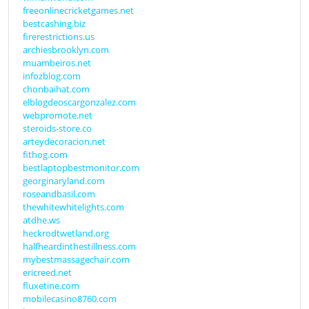
freeonlinecricketgames.net
bestcashing.biz
firerestrictions.us
archiesbrooklyn.com
muambeiros.net
infozblog.com
chonbaihat.com
elblogdeoscargonzalez.com
webpromote.net
steroids-store.co
arteydecoracion.net
fithog.com
bestlaptopbestmonitor.com
georginaryland.com
roseandbasil.com
thewhitewhitelights.com
atdhe.ws
heckrodtwetland.org
halfheardinthestillness.com
mybestmassagechair.com
ericreed.net
fluxetine.com
mobilecasino8760.com