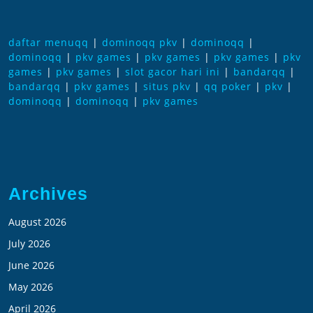
daftar menuqq
|
dominoqq pkv
|
dominoqq
|
dominoqq
|
pkv games
|
pkv games
|
pkv games
|
pkv
games
|
pkv games
|
slot gacor hari ini
|
bandarqq
|
bandarqq
|
pkv games
|
situs pkv
|
qq poker
|
pkv
|
dominoqq
|
dominoqq
|
pkv games
Archives
August 2026
July 2026
June 2026
May 2026
April 2026