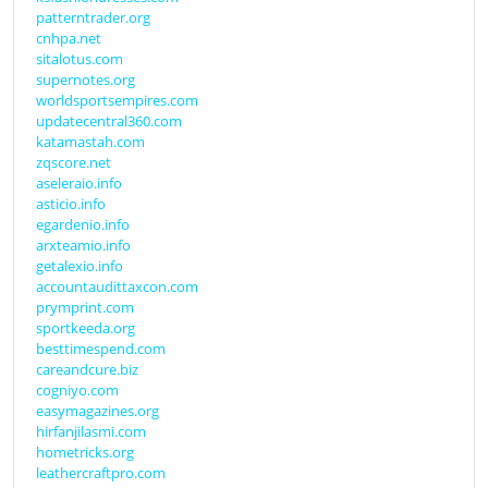
patterntrader.org
cnhpa.net
sitalotus.com
supernotes.org
worldsportsempires.com
updatecentral360.com
katamastah.com
zqscore.net
aseleraio.info
asticio.info
egardenio.info
arxteamio.info
getalexio.info
accountaudittaxcon.com
prymprint.com
sportkeeda.org
besttimespend.com
careandcure.biz
cogniyo.com
easymagazines.org
hirfanjilasmi.com
hometricks.org
leathercraftpro.com