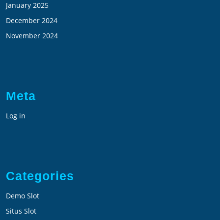
January 2025
December 2024
November 2024
Meta
Log in
Categories
Demo Slot
Situs Slot