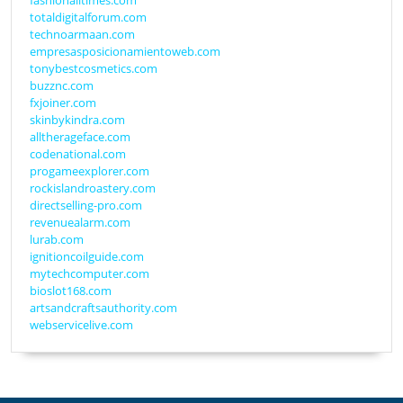
totaldigitalforum.com
technoarmaan.com
empresasposicionamientoweb.com
tonybestcosmetics.com
buzznc.com
fxjoiner.com
skinbykindra.com
alltherageface.com
codenational.com
progameexplorer.com
rockislandroastery.com
directselling-pro.com
revenuealarm.com
lurab.com
ignitioncoilguide.com
mytechcomputer.com
bioslot168.com
artsandcraftsauthority.com
webservicelive.com