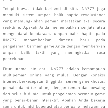
Tetapi inovasi tidak berhenti di situ. INA777 juga
memiliki sistem umpan balik haptic revolusioner
yang memungkinkan pemain merasakan aksi secara
real-time. Apakah Anda menembakkan senjata atau
mengendarai kendaraan, umpan balik haptic pada
INA777 menambahkan dimensi baru pada
pengalaman bermain game Anda dengan memberikan
umpan balik taktil yang meningkatkan rasa
pencelupan.
Fitur utama lain dari INA777 adalah kemampuan
multipemain online yang mulus. Dengan koneksi
internet berkecepatan tinggi dan server game khusus,
pemain dapat terhubung dengan teman dan pesaing
dari seluruh dunia untuk pengalaman bermain game
yang benar-benar interaktif. Apakah Anda bekerja
sama untuk misi koperasi atau berjuang melawannya