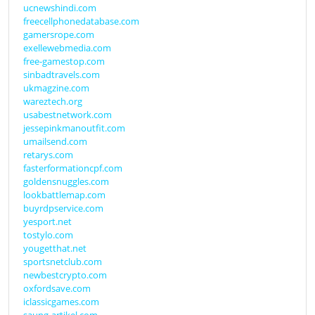
ucnewshindi.com
freecellphonedatabase.com
gamersrope.com
exellewebmedia.com
free-gamestop.com
sinbadtravels.com
ukmagzine.com
wareztech.org
usabestnetwork.com
jessepinkmanoutfit.com
umailsend.com
retarys.com
fasterformationcpf.com
goldensnuggles.com
lookbattlemap.com
buyrdpservice.com
yesport.net
tostylo.com
yougetthat.net
sportsnetclub.com
newbestcrypto.com
oxfordsave.com
iclassicgames.com
saung-artikel.com