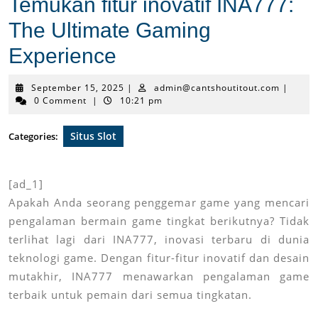
Temukan fitur inovatif INA777:
The Ultimate Gaming
Experience
September
admin@c
September 15, 2025
|
admin@cantshoutitout.com
|
15,
0 Comment
|
10:21 pm
2025
Situs Slot
Categories:
[ad_1]
Apakah Anda seorang penggemar game yang mencari
pengalaman bermain game tingkat berikutnya? Tidak
terlihat lagi dari INA777, inovasi terbaru di dunia
teknologi game. Dengan fitur-fitur inovatif dan desain
mutakhir, INA777 menawarkan pengalaman game
terbaik untuk pemain dari semua tingkatan.