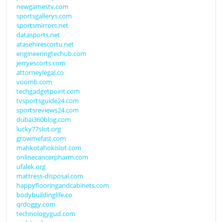
newgamestv.com
sportsgallerys.com
sportsmirrors.net
datasports.net
atasehirescortu.net
engineeringtechub.com
jerryescorts.com
attorneylegal.co
voomb.com
techgadgetpoint.com
tvsportsguide24.com
sportsreviews24.com
dubai360blog.com
lucky77slot.org
growmefast.com
mahkotahokislot.com
onlinecancerpharm.com
ufalek.org
mattress-disposal.com
happyflooringandcabinets.com
bodybuildinglife.co
qrdoggy.com
technologygud.com