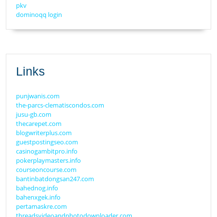
pkv
dominoqq login
Links
punjwanis.com
the-parcs-clematiscondos.com
jusu-gb.com
thecarepet.com
blogwriterplus.com
guestpostingseo.com
casinogambitpro.info
pokerplaymasters.info
courseoncourse.com
bantinbatdongsan247.com
bahednog.info
bahenxgek.info
pertamaskre.com
threadsvideoandphotodownloader.com