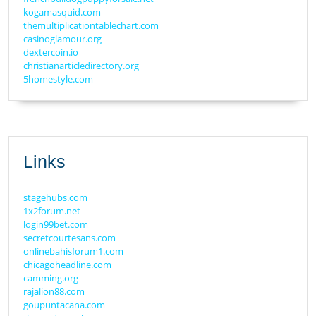
kogamasquid.com
themultiplicationtablechart.com
casinoglamour.org
dextercoin.io
christianarticledirectory.org
5homestyle.com
Links
stagehubs.com
1x2forum.net
login99bet.com
secretcourtesans.com
onlinebahisforum1.com
chicagoheadline.com
camming.org
rajalion88.com
goupuntacana.com