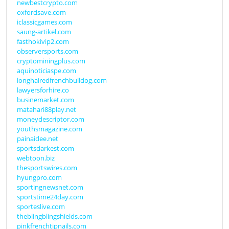
newbestcrypto.com
oxfordsave.com
iclassicgames.com
saung-artikel.com
fasthokivip2.com
observersports.com
cryptominingplus.com
aquinoticiaspe.com
longhairedfrenchbulldog.com
lawyersforhire.co
businemarket.com
matahari88play.net
moneydescriptor.com
youthsmagazine.com
painaidee.net
sportsdarkest.com
webtoon.biz
thesportswires.com
hyungpro.com
sportingnewsnet.com
sportstime24day.com
sporteslive.com
theblingblingshields.com
pinkfrenchtipnails.com