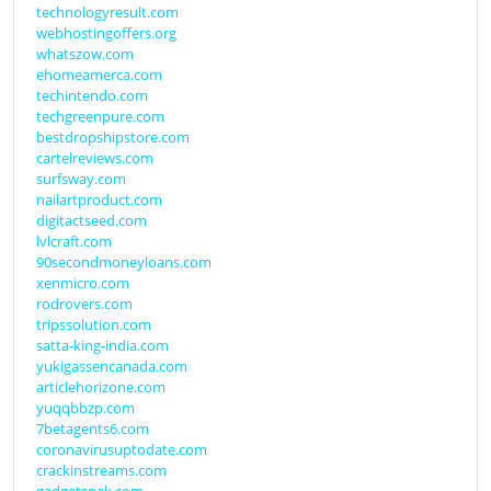
technologyresult.com
webhostingoffers.org
whatszow.com
ehomeamerca.com
techintendo.com
techgreenpure.com
bestdropshipstore.com
cartelreviews.com
surfsway.com
nailartproduct.com
digitactseed.com
lvlcraft.com
90secondmoneyloans.com
xenmicro.com
rodrovers.com
tripssolution.com
satta-king-india.com
yukigassencanada.com
articlehorizone.com
yuqqbbzp.com
7betagents6.com
coronavirusuptodate.com
crackinstreams.com
gadgetspak.com