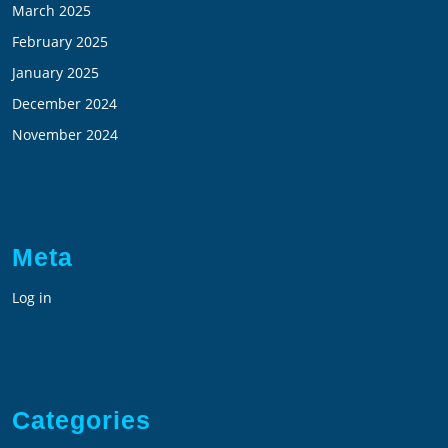
March 2025
February 2025
January 2025
December 2024
November 2024
Meta
Log in
Categories