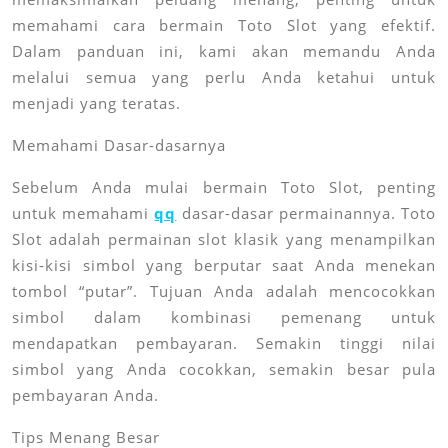
memahami cara bermain Toto Slot yang efektif.
Dalam panduan ini, kami akan memandu Anda
melalui semua yang perlu Anda ketahui untuk
menjadi yang teratas.
Memahami Dasar-dasarnya
Sebelum Anda mulai bermain Toto Slot, penting
untuk memahami
qq
dasar-dasar permainannya. Toto
Slot adalah permainan slot klasik yang menampilkan
kisi-kisi simbol yang berputar saat Anda menekan
tombol “putar”. Tujuan Anda adalah mencocokkan
simbol dalam kombinasi pemenang untuk
mendapatkan pembayaran. Semakin tinggi nilai
simbol yang Anda cocokkan, semakin besar pula
pembayaran Anda.
Tips Menang Besar