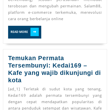
terobosan dan mengubah permainan. Salam88,
Ritel
platform e-commerce terkemuka, merevolusi
Online
cara orang berbelanja online
READ
READ MORE
MORE
Temukan Permata
Tersembunyi: Kedai169 –
Kafe yang wajib dikunjungi di
Temukan
kota
Permata
[ad_1] Terletak di sudut kota yang tenang,
Tersembunyi:
Kedai169 adalah permata tersembunyi yang
Kedai169
dengan cepat mendapatkan popularitas di
antara penduduk setempat dan wisatawan. Kafe
–