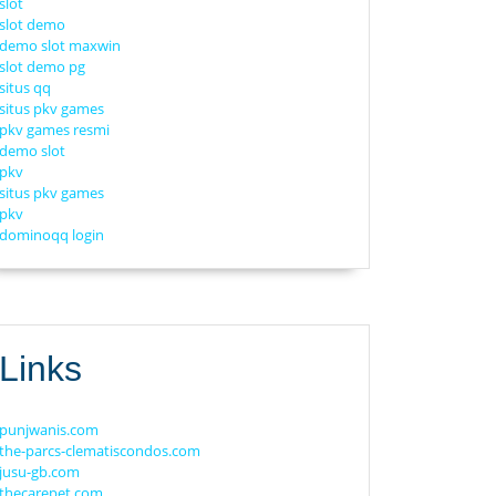
slot
slot demo
demo slot maxwin
slot demo pg
situs qq
situs pkv games
pkv games resmi
demo slot
pkv
situs pkv games
pkv
dominoqq login
Links
punjwanis.com
the-parcs-clematiscondos.com
jusu-gb.com
thecarepet.com