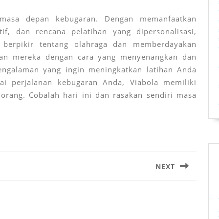
i masa depan kebugaran. Dengan memanfaatkan
if, dan rencana pelatihan yang dipersonalisasi,
a berpikir tentang olahraga dan memberdayakan
aran mereka dengan cara yang menyenangkan dan
pengalaman yang ingin meningkatkan latihan Anda
i perjalanan kebugaran Anda, Viabola memiliki
rang. Cobalah hari ini dan rasakan sendiri masa
NEXT
Next
post: