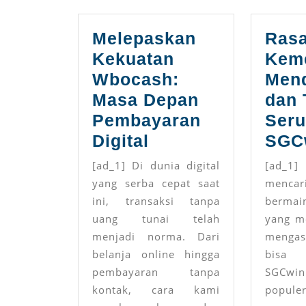
Melepaskan
Ras
Kekuatan
Kem
Wbocash:
Men
Masa Depan
dan 
Pembayaran
Seru
Melepaskan
Digital
SGC
Kekuatan
[ad_1] Di dunia digital
[ad_1
Wbocash:
yang serba cepat saat
menca
Masa
ini, transaksi tanpa
bermai
uang tunai telah
yang m
Depan
menjadi norma. Dari
menga
Pembayaran
belanja online hingga
bisa 
Digital
pembayaran tanpa
SGCwin
kontak, cara kami
pop