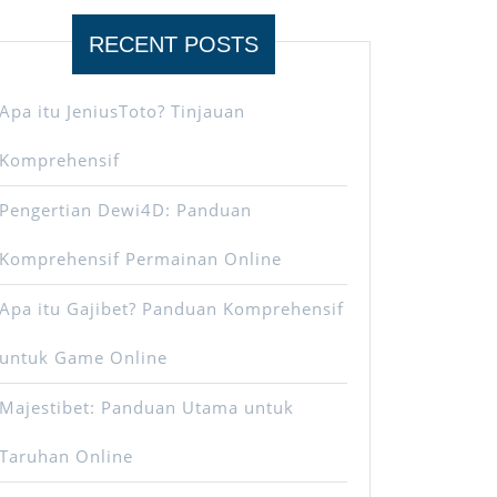
RECENT POSTS
Apa itu JeniusToto? Tinjauan
Komprehensif
Pengertian Dewi4D: Panduan
Komprehensif Permainan Online
Apa itu Gajibet? Panduan Komprehensif
untuk Game Online
Majestibet: Panduan Utama untuk
Taruhan Online