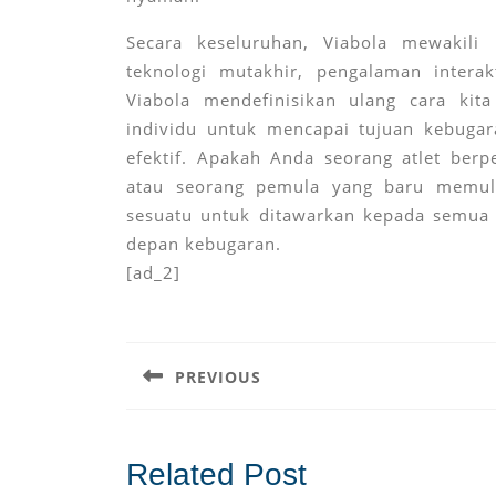
Secara keseluruhan, Viabola mewakil
teknologi mutakhir, pengalaman interakt
Viabola mendefinisikan ulang cara kit
individu untuk mencapai tujuan kebug
efektif. Apakah Anda seorang atlet ber
atau seorang pemula yang baru memula
sesuatu untuk ditawarkan kepada semua o
depan kebugaran.
[ad_2]
Post
navigation
PREVIOUS
Previous
post:
Related Post