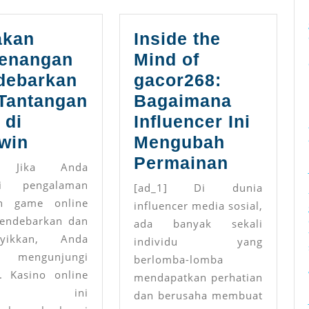
akan
Inside the
enangan
Mind of
debarkan
gacor268:
Tantangan
Bagaimana
 di
Influencer Ini
Rasakan
win
Mengubah
Kemenangan
Inside
Permainan
] Jika Anda
Mendebarkan
the
ri pengalaman
[ad_1] Di dunia
dan
Mind
n game online
influencer media sosial,
endebarkan dan
Tantangan
of
ada banyak sekali
syikkan, Anda
individu yang
Seru
gacor268
mengunjungi
berlomba-lomba
di
Bagaima
. Kasino online
mendapatkan perhatian
SGCwin
Influence
uler ini
dan berusaha membuat
Ini