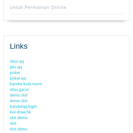
untuk Permainan Online
Links
situs qq
pkv qq
poker
poker qq
bandar bola resmi
situs gacor
demo slot
demo slot
bandarqq login
live draw hk
slot demo
slot
slot demo