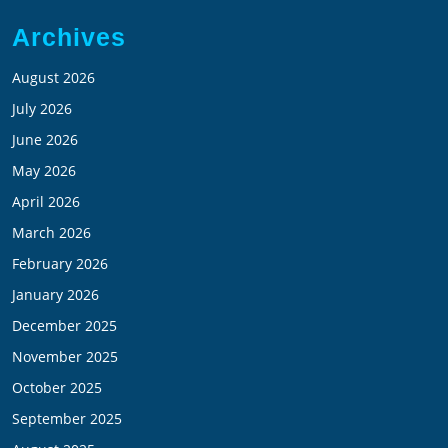
Archives
August 2026
July 2026
June 2026
May 2026
April 2026
March 2026
February 2026
January 2026
December 2025
November 2025
October 2025
September 2025