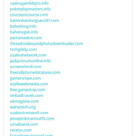
casinogambitpro.info
pokerplaymasters.info
courseoncourse.com
bantinbatdongsan247.com
bahednog.info
bahenxgek.info
pertamaskre.com
threadsvideoandphotodownloader.com
techgiddy.com
usalivenetwork.com
jackpotrushonline.info
ucnewshindi.com
freecellphonedatabase.com
gamersrope.com
exellewebmedia.com
free-gamestop.com
sinbadtravels.com
ukmagzine.com
wareztech.org
usabestnetwork.com
jessepinkmanoutfit.com
umailsend.com
retarys.com
fasterformationcpf.com