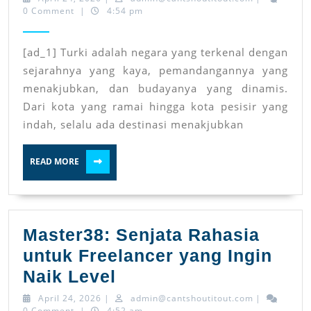
24,
0 Comment
|
4:54 pm
Cakarbet:
2026
Destinasi
[ad_1] Turki adalah negara yang terkenal dengan
yang
sejarahnya yang kaya, pemandangannya yang
Wajib
menakjubkan, dan budayanya yang dinamis.
Dikunjungi
Dari kota yang ramai hingga kota pesisir yang
di
indah, selalu ada destinasi menakjubkan
Turki
READ
READ MORE
MORE
Master38: Senjata Rahasia
untuk Freelancer yang Ingin
Master38:
Naik Level
Senjata
April
admin@cants
April 24, 2026
|
admin@cantshoutitout.com
|
24,
0 Comment
|
4:52 am