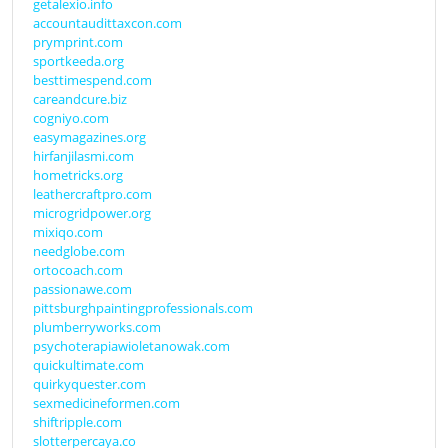
getalexio.info
accountaudittaxcon.com
prymprint.com
sportkeeda.org
besttimespend.com
careandcure.biz
cogniyo.com
easymagazines.org
hirfanjilasmi.com
hometricks.org
leathercraftpro.com
microgridpower.org
mixiqo.com
needglobe.com
ortocoach.com
passionawe.com
pittsburghpaintingprofessionals.com
plumberryworks.com
psychoterapiawioletanowak.com
quickultimate.com
quirkyquester.com
sexmedicineformen.com
shiftripple.com
slotterpercaya.co