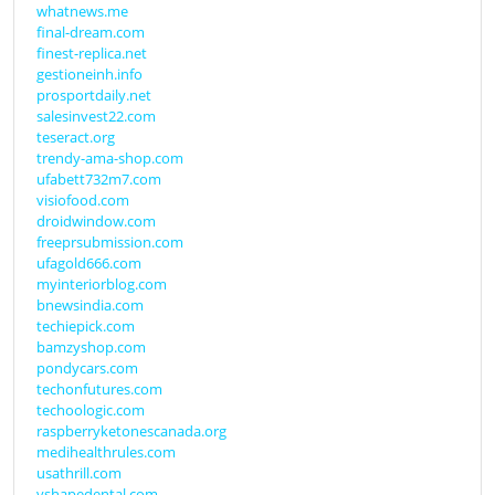
whatnews.me
final-dream.com
finest-replica.net
gestioneinh.info
prosportdaily.net
salesinvest22.com
teseract.org
trendy-ama-shop.com
ufabett732m7.com
visiofood.com
droidwindow.com
freeprsubmission.com
ufagold666.com
myinteriorblog.com
bnewsindia.com
techiepick.com
bamzyshop.com
pondycars.com
techonfutures.com
techoologic.com
raspberryketonescanada.org
medihealthrules.com
usathrill.com
vshapedental.com