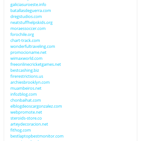
galiciasuroeste.info
batallasdeguerra.com
dregstudios.com
neatstuffhelpskids.org
moraessoccer.com
forochile.org
chart-track.com
wonderfultraveling.com
promocioname.net
wimaxworld.com
freeonlinecricketgames.net
bestcashing.biz
firerestrictions.us
archiesbrooklyn.com
muambeiros.net
infozblog.com
chonbaihat.com
elblogdeoscargonzalez.com
webpromote.net
steroids-store.co
arteydecoracion.net
fithog.com
bestlaptopbestmonitor.com