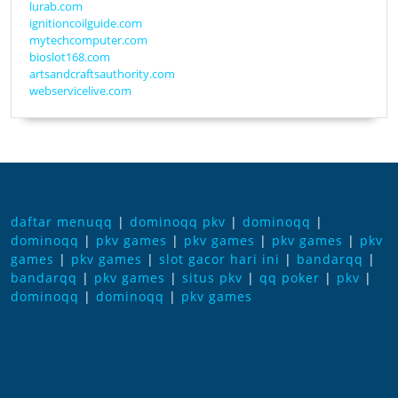
lurab.com
ignitioncoilguide.com
mytechcomputer.com
bioslot168.com
artsandcraftsauthority.com
webservicelive.com
daftar menuqq
|
dominoqq pkv
|
dominoqq
|
dominoqq
|
pkv games
|
pkv games
|
pkv games
|
pkv
games
|
pkv games
|
slot gacor hari ini
|
bandarqq
|
bandarqq
|
pkv games
|
situs pkv
|
qq poker
|
pkv
|
dominoqq
|
dominoqq
|
pkv games