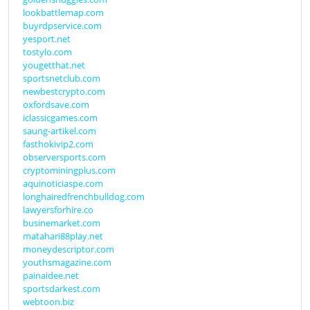
lookbattlemap.com
buyrdpservice.com
yesport.net
tostylo.com
yougetthat.net
sportsnetclub.com
newbestcrypto.com
oxfordsave.com
iclassicgames.com
saung-artikel.com
fasthokivip2.com
observersports.com
cryptominingplus.com
aquinoticiaspe.com
longhairedfrenchbulldog.com
lawyersforhire.co
businemarket.com
matahari88play.net
moneydescriptor.com
youthsmagazine.com
painaidee.net
sportsdarkest.com
webtoon.biz