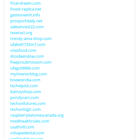
final-dream.com
finest-replica.net
gestioneinh.info
prosportdaily.net
salesinvest22.com
teseract.org
trendy-ama-shop.com
ufabett732m7.com
visiofood.com
droidwindow.com
freeprsubmission.com
ufagold666.com
myinteriorblog.com
bnewsindia.com
techiepick.com
bamzyshop.com
pondycars.com
techonfutures.com
techoologic.com
raspberryketonescanada.org
medihealthrules.com
usathrill.com
vshapedental.com
canfandalucia.org