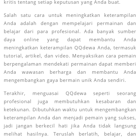
kritis tentang setiap keputusan yang Anda buat.
Salah satu cara untuk meningkatkan keterampilan
Anda adalah dengan mempelajari permainan dan
belajar dari para profesional. Ada banyak sumber
daya online yang dapat membantu Anda
meningkatkan keterampilan QQdewa Anda, termasuk
tutorial, artikel, dan video. Menyaksikan cara pemain
berpengalaman mendekati permainan dapat memberi
Anda wawasan berharga dan membantu Anda
mengembangkan gaya bermain unik Anda sendiri.
Terakhir, menguasai QQdewa seperti seorang
profesional juga membutuhkan kesabaran dan
ketekunan. Dibutuhkan waktu untuk mengembangkan
keterampilan Anda dan menjadi pemain yang sukses,
jadi jangan berkecil hati jika Anda tidak langsung
melihat hasilnya. Teruslah berlatih, belajar, dan