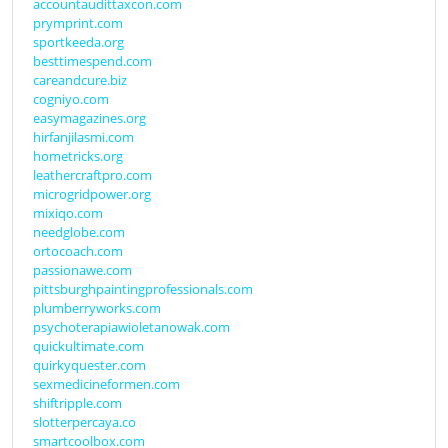
accountaudittaxcon.com
prymprint.com
sportkeeda.org
besttimespend.com
careandcure.biz
cogniyo.com
easymagazines.org
hirfanjilasmi.com
hometricks.org
leathercraftpro.com
microgridpower.org
mixiqo.com
needglobe.com
ortocoach.com
passionawe.com
pittsburghpaintingprofessionals.com
plumberryworks.com
psychoterapiawioletanowak.com
quickultimate.com
quirkyquester.com
sexmedicineformen.com
shiftripple.com
slotterpercaya.co
smartcoolbox.com