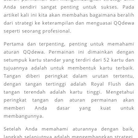
Anda sendiri sangat penting untuk sukses. Pada
artikel kali ini kita akan membahas bagaimana beralih
dari strategi ke keterampilan dan menguasai QQdewa
seperti seorang profesional.
Pertama dan terpenting, penting untuk memahami
aturan QQdewa. Permainan ini dimainkan dengan
setumpuk kartu standar yang terdiri dari 52 kartu dan
tujuannya adalah untuk membentuk kartu terbaik.
Tangan diberi peringkat dalam urutan tertentu,
dengan tangan tertinggi adalah Royal Flush dan
tangan terendah adalah kartu tinggi. Mengetahui
peringkat tangan dan aturan permainan akan
memberi Anda dasar yang kuat untuk
membangunnya.
Setelah Anda memahami aturannya dengan baik,
langkah selanjutnya adalah mengembangkan strategi.