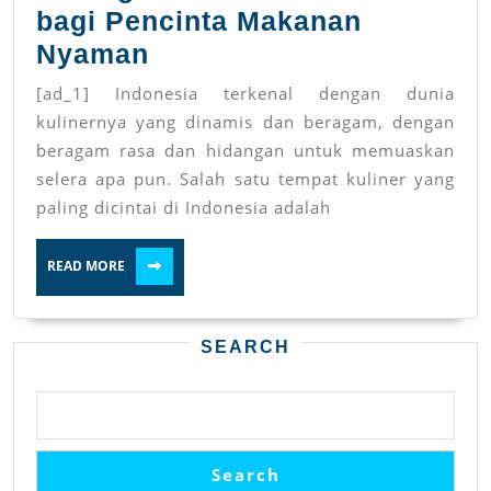
bagi Pencinta Makanan
Wartegbet:
Nyaman
Destinasi
[ad_1] Indonesia terkenal dengan dunia
Utama
kulinernya yang dinamis dan beragam, dengan
bagi
beragam rasa dan hidangan untuk memuaskan
selera apa pun. Salah satu tempat kuliner yang
Pencinta
paling dicintai di Indonesia adalah
Makanan
Nyaman
READ
READ MORE
MORE
SEARCH
Search