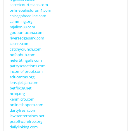
secretcourtesans.com
onlinebahisforum1.com
chicagoheadline.com
camming.org
rajalion88.com
goupuntacana.com
riversedgepark.com
zaseez.com
catchycrunch.com
nofaphub.com
nefertitingalls.com
patsyscreations.com
income4proof.com
educaritas.org
lensajelajah.com
betflik09.net
ncaq.org
xenmicro.com
onlineshopera.com
dartyfresh.com
lewisenterprises.net
pcsoftwarefree.org
dailylinking.com