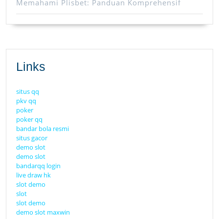
Memahami Plisbet: Panduan Komprehensif
Links
situs qq
pkv qq
poker
poker qq
bandar bola resmi
situs gacor
demo slot
demo slot
bandarqq login
live draw hk
slot demo
slot
slot demo
demo slot maxwin