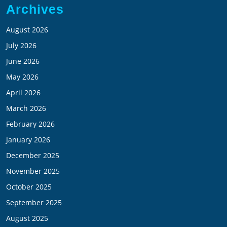
Archives
August 2026
July 2026
June 2026
May 2026
April 2026
March 2026
February 2026
January 2026
December 2025
November 2025
October 2025
September 2025
August 2025