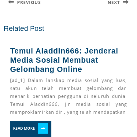
PREVIOUS
NEXT
Previous
Next
post:
post:
Related Post
Temui Aladdin666: Jenderal
Media Sosial Membuat
Temui
Gelombang Online
Aladdin666:
[ad_1] Dalam lanskap media sosial yang luas,
Jenderal
satu akun telah membuat gelombang dan
Media
menarik perhatian pengguna di seluruh dunia.
Temui Aladdin666, jin media sosial yang
Sosial
memproklamirkan diri, yang telah mendapatkan
Membuat
Gelombang
READ
READ MORE
MORE
Online